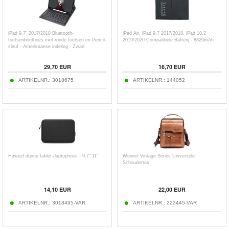
iPad 9.7" 2017/2018 Bluetooth-
iPad Air, iPad 9.7 2017/2018, iPad 10.2
toetsenbordhoes met ronde toetsen en Pencil-
2019/2020 Compatibele Batterij - 8820mAh
sleuf - Amerikaanse indeling - Zwart
29,70
EUR
16,70
EUR
ARTIKELNR.:
3018675
ARTIKELNR.:
144052
Haweel dunne tablet-/laptophoes - 9.7"-11"
Weixier Vintage Series Universele
Schoudertas
14,10
EUR
22,00
EUR
ARTIKELNR.:
3018495-VAR
ARTIKELNR.:
223445-VAR