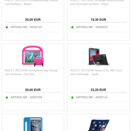
iPad 9.7 2017/2018 Schokbestendig Hoesje
iPad 9.7 2017/2018 Schattige Eenhoornhoes
voor Kinderen - Blauw
met Kickstand en Riem - Paars
20,60
EUR
19,30
EUR
ARTIKELNR.:
4000710
ARTIKELNR.:
3004003
iPad 9.7 2017/2018 Schokbestendig Hoesje
iPad 9.7 2017/2018 Heavy Duty 360 Cover
voor Kinderen - Hot Pink
met Polsbandje - Zwart
20,60
EUR
23,20
EUR
ARTIKELNR.:
4000709
ARTIKELNR.:
4000714