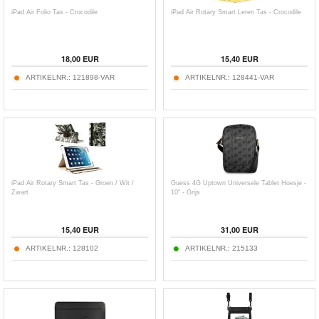
iPad Air Folio Tas - Crocodile
iPad Air Rotary Smart Leren Tas - Crocodile
18,00
EUR
15,40
EUR
ARTIKELNR.:
121898-VAR
ARTIKELNR.:
128441-VAR
iPad Air Rotary Smart Tas - Groen / Wit /
Guess 4G Uptown Universele Tablet Hoesje -
Zwart
10" - Grijs
15,40
EUR
31,00
EUR
ARTIKELNR.:
128102
ARTIKELNR.:
215133