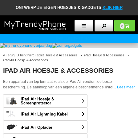
ONTWERP JE EIGEN HOESJES & GADGETS
KLIK HIER
0
30 DAGEN RETOURBELEID
«
Terug
U bent hier:
Tablet Hoesje & Accessories
iPad Hoesje & Accessories
iPad Air Hoesje & Accessories
IPAD AIR HOESJE & ACCESSORIES
Een apparaat van top formaat zoals de iPad Air verdient de beste
bescherming. De aankoop van een algehele beschermende
iPad
...
Lees meer
iPad Air Hoesje &
Screenprotector
iPad Air Lightning Kabel
iPad Air Oplader