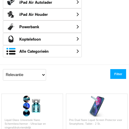
iPad Air Autolader
iPad Air Houder
Powerbank
Koptelefoon
Alle Categorieën
Filter
Liquid Glass Universele Nano
Prio Dual Nano Liquid Screen Protector voor
Schermbeschermer - Ultraclaar en
Smartphone, Tablet - 2 St.
vingerafdrukvriendelijk