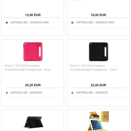
12,90
EUR
18,00
EUR
ARTIKELNR.:
3006918-VAR
ARTIKELNR.:
3004033-VAR
iPad 9.7 2017/2018 Kinderen
iPad 9.7 2017/2018 Kinderen
Schokbestendige Draaghoesje - Rosa
Schokbestendige Draaghoesje - Zwart
23,20
EUR
23,20
EUR
ARTIKELNR.:
4000629
ARTIKELNR.:
4000630