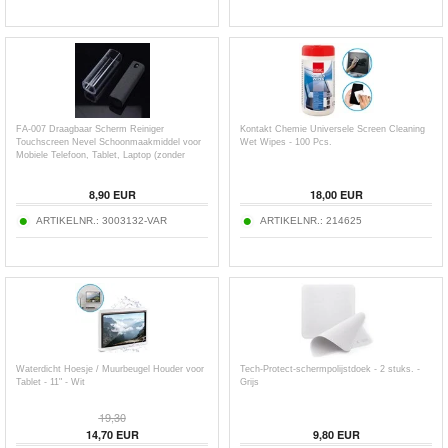
FA-007 Draagbaar Scherm Reiniger
Kontakt Chemie Universele Screen Cleaning
Touchscreen Nevel Schoonmaakmiddel voor
Wet Wipes - 100 Pcs.
Mobiele Telefoon, Tablet, Laptop (zonder
vloeistof)
8,90
EUR
18,00
EUR
ARTIKELNR.:
3003132-VAR
ARTIKELNR.:
214625
Waterdicht Hoesje / Muurbeugel Houder voor
Tech-Protect-schermpolijstdoek - 2 stuks. -
Tablet - 11" - Wit
Grijs
19,30
14,70
EUR
9,80
EUR