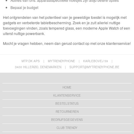
Advies van ons: apparaatspecifieke hoesjes zijn altijd betere opties
Bepaal je budget
Het ontgrendelen van het potentieel van je geweldige toestel is mogelijk met
gadgets en verbeterde tabletbescherming. Zoek en je zult allerlei nuttige
toevoegingen vinden, zoals tempered glass, een moderne Apple Watch of een
uiterst nuttige powerbank.
Mocht je vragen hebben, neem dan gerust contact op met onze klantenservice!
MTP.DK APS
|
MYTRENDYPHONE
|
KARLEBOVEJ 59
|
3400 HILLERØD, DENEMARKEN
|
SUPPORT@MYTRENDYPHONE.BE
HOME
KLANTENSERVICE
BESTELSTATUS
RETOURNEREN
BEDRIJFSGEGEVENS
CLUB TRENDY