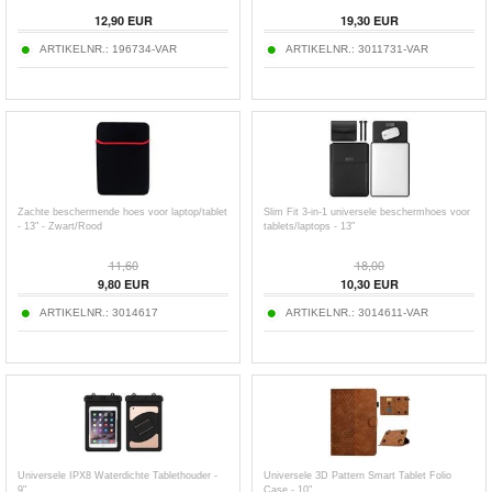
12,90
EUR
19,30
EUR
ARTIKELNR.:
196734-VAR
ARTIKELNR.:
3011731-VAR
Zachte beschermende hoes voor laptop/tablet
Slim Fit 3-in-1 universele beschermhoes voor
- 13" - Zwart/Rood
tablets/laptops - 13"
11,60
18,00
9,80
EUR
10,30
EUR
ARTIKELNR.:
3014617
ARTIKELNR.:
3014611-VAR
Universele IPX8 Waterdichte Tablethouder -
Universele 3D Pattern Smart Tablet Folio
9"
Case - 10"