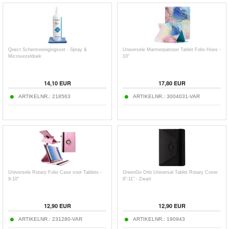
Qnect Schermreinigingsset - Spray &
Universele Marmerpatroon Tablet Folio Hoes -
Microvezeldoek
10"
14,10
EUR
17,80
EUR
ARTIKELNR.:
218563
ARTIKELNR.:
3004031-VAR
Universele Rotary Folio Case voor Tablets -
GreenGo Orbi Universal Tablet Rotary Cover
9-10"
9"-11" - Zwart
12,90
EUR
12,90
EUR
ARTIKELNR.:
231280-VAR
ARTIKELNR.:
190943