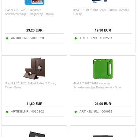
iPad 9.7 2017/2018 Kinderen
iPad 9.7 2017/2018 Space Pattern Siliconen
Schokbestendige Draaghoesje - Blauw
Hoesje
23,20
EUR
19,30
EUR
ARTIKELNR.:
4000628
ARTIKELNR.:
4002534
iPad 9.7 2017/2018/iPad Air/Air 2 Rotary
iPad 9.7 2017/2018 Kinderen
Case - Bruin
Schokbestendige Draaghoesje - Groen
11,60
EUR
21,90
EUR
ARTIKELNR.:
4015802
ARTIKELNR.:
4000631