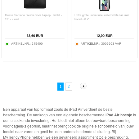
Guess Saffiano Sleeve voor Laptop, Tablet -
Extra grote universele waterdichte tas met
13" - Zwart
koord - 8.2"
33,60
EUR
12,90
EUR
ARTIKELNR.:
245400
ARTIKELNR.:
3006693-VAR
2
1
Een apparaat van top formaat zoals de iPad Air verdient de beste
bescherming. De aankoop van een algehele beschermende
iPad Air hoesje
is
een uitstekende investering. Het biedt niet alleen betrouwbare bescherming
voor dagelijks gebruik, maar het brengt ook de originele schoonheid van jouw
toestel naar voren en geeft het een onderscheidende uitstraling. Bij
MyTrendyPhone hebben we een gevarieerd assortiment tot je beschikking.