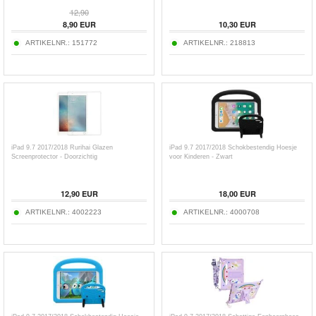
12,90
8,90
EUR
10,30
EUR
ARTIKELNR.:
151772
ARTIKELNR.:
218813
iPad 9.7 2017/2018 Rurihai Glazen
iPad 9.7 2017/2018 Schokbestendig Hoesje
Screenprotector - Doorzichtig
voor Kinderen - Zwart
12,90
EUR
18,00
EUR
ARTIKELNR.:
4002223
ARTIKELNR.:
4000708