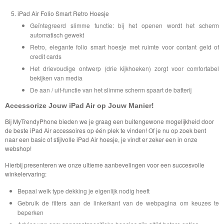
iPad Air Folio Smart Retro Hoesje
Geïntegreerd slimme functie: bij het openen wordt het scherm
automatisch gewekt
Retro, elegante folio smart hoesje met ruimte voor contant geld of
credit cards
Het drievoudige ontwerp (drie kijkhoeken) zorgt voor comfortabel
bekijken van media
De aan / uit-functie van het slimme scherm spaart de batterij
Accessorize Jouw iPad Air op Jouw Manier!
Bij MyTrendyPhone bieden we je graag een buitengewone mogelijkheid door
de beste iPad Air accessoires op één plek te vinden! Of je nu op zoek bent
naar een basic of stijlvolle iPad Air hoesje, je vindt er zeker een in onze
webshop!
Hierbij presenteren we onze ultieme aanbevelingen voor een succesvolle
winkelervaring:
Bepaal welk type dekking je eigenlijk nodig heeft
Gebruik de filters aan de linkerkant van de webpagina om keuzes te
beperken