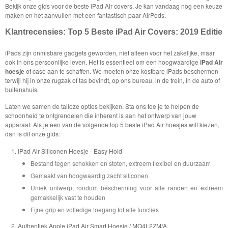
Bekijk onze gids voor de beste iPad Air covers. Je kan vandaag nog een keuze
maken en het aanvullen met een fantastisch paar AirPods.
Klantrecensies: Top 5 Beste iPad Air Covers: 2019 Editie
iPads zijn onmisbare gadgets geworden, niet alleen voor het zakelijke, maar
ook in ons persoonlijke leven. Het is essentieel om een ​​hoogwaardige
iPad Air
hoesje
of case aan te schaffen. We moeten onze kostbare iPads beschermen
terwijl hij in onze rugzak of tas bevindt, op ons bureau, in de trein, in de auto of
buitenshuis.
Laten we samen de talloze opties bekijken. Sta ons toe je te helpen de
schoonheid te ontgrendelen die inherent is aan het ontwerp van jouw
apparaat. Als je een van de volgende top 5 beste iPad Air hoesjes wilt kiezen,
dan is dit onze gids:
iPad Air Siliconen Hoesje - Easy Hold
Bestand tegen schokken en stoten, extreem flexibel en duurzaam
Gemaakt van hoogwaardig zacht siliconen
Uniek ontwerp, rondom bescherming voor alle randen en extreem
gemakkelijk vast te houden
Fijne grip en volledige toegang tot alle functies
Authentiek Apple iPad Air Smart Hoesje / MQ4L2ZM/A