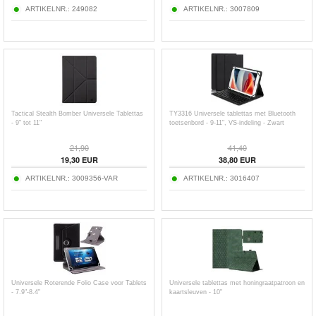
ARTIKELNR.:
249082
ARTIKELNR.:
3007809
Tactical Stealth Bomber Universele Tablettas
TY3316 Universele tablettas met Bluetooth
- 9" tot 11"
toetsenbord - 9-11", VS-indeling - Zwart
21,90
41,40
19,30
EUR
38,80
EUR
ARTIKELNR.:
3009356-VAR
ARTIKELNR.:
3016407
Universele Roterende Folio Case voor Tablets
Universele tablettas met honingraatpatroon en
- 7.9"-8.4"
kaartsleuven - 10"