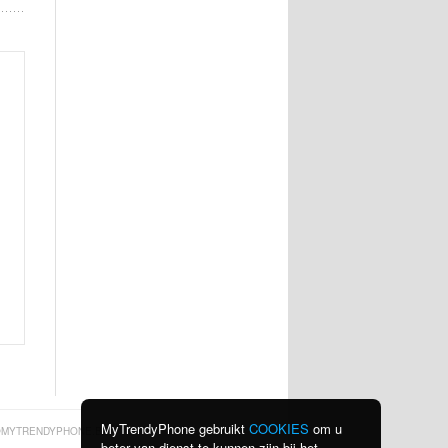
MyTrendyPhone gebruikt
COOKIES
om u
MYTRENDYPHONE.BE
beter van dienst te kunnen zijn bij het