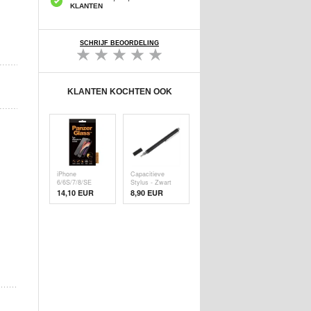
KLANTEN
SCHRIJF BEOORDELING
KLANTEN KOCHTEN OOK
iPhone
Capacitieve
6/6S/7/8/SE
Stylus - Zwart
(2020)/SE (
14,10 EUR
8,90 EUR