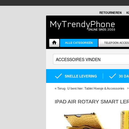
RETOURNEREN
K
ALLE CATEGORIEËN
TELEFOON ACCES
SNELLE LEVERING
30 D
«
Terug
U bent hier:
Tablet Hoesje & Accessories
IPAD AIR ROTARY SMART LE