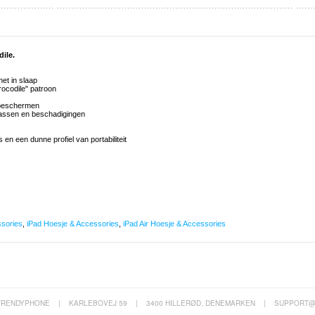
ile.
het in slaap
ocodile" patroon
 beschermen
assen en beschadigingen
en een dunne profiel van portabiliteit
ssories
,
iPad Hoesje & Accessories
,
iPad Air Hoesje & Accessories
TRENDYPHONE
|
KARLEBOVEJ 59
|
3400 HILLERØD, DENEMARKEN
|
SUPPORT@