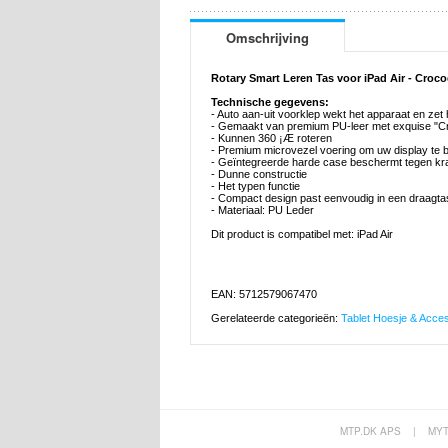
Omschrijving
Rotary Smart Leren Tas voor iPad Air - Crocod
Technische gegevens:
- Auto aan-uit voorklep wekt het apparaat en zet 
- Gemaakt van premium PU-leer met exquise "Cr
- Kunnen 360 ¡Æ roteren
- Premium microvezel voering om uw display te
- Geïntegreerde harde case beschermt tegen kr
- Dunne constructie
- Het typen functie
- Compact design past eenvoudig in een draagtas 
- Materiaal: PU Leder
Dit product is compatibel met: iPad Air
EAN: 5712579067470
Gerelateerde categorieën:
Tablet Hoesje & Acce
MTP.DK APS
|
MY