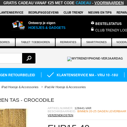
GRATIS CADEAU
VANAF €25 MET CODE
CADEAU
-
VOORWAARDEN
LANTENSERVICE
BEDRIJFSGEGEVENS
CLUB TRENDY
NIEUWS EN TIPS
REPARA
Ontwerp je eigen
BESTELSTATUS
HOESJES & GADGETS
CLUB TRENDY LOG
SOIRES
TABLET TOEBEHOREN
REPARATIES
SMARTPHONES
NOODR
AGEN RETOURBELEID
KLANTENSERVICE MA - VRIJ 10 -18U
iPad Hoesje & Accessories
iPad Air Hoesje & Accessories
REN TAS - CROCODILE
ARTIKELNUMMER:
128441-VAR
BESCHIKBAARHEID:
BINNEN 20-25 DAGEN LEVERBAAR
VERZENDKOSTEN