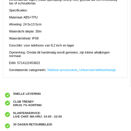
tas of schoudertas
Specificaties:
Materiaal: ABS+TPU
Afmeting: 24.5x13.5cm
Waterdicht diepte: 30m
Waterdichtheid: IPX8
Geschikt: voor telefoons van 8,2 inch en lager
Opmerking: Omdat dit handmatig wordt gemeten, zijn kleine afwijkingen
normaal.
EAN: 5714122453822
Gerelateerde categorieën:
Telefoon accessoires
,
Universeel telefoonhoesje
SNELLE LEVERING
CLUB TRENDY
KRIJG 7% KORTING
KLANTENSERVICE:
LIVE CHAT: MA-VRIJ: 10:00 - 22:00
30 DAGEN RETOURBELEID