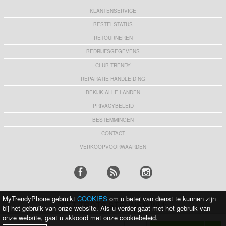
KLANTENSERVICE
BESTELSTATUS
RETOURNEREN
BEDRIJFSGEGEVENS
CLUB TRENDY
REPARATIE HANDLEIDING
BEKIJK ALLE LANDEN
PRIVACYBELEID
BESTEMMINGEN
CONTACT
VERKOOPVOORWAARDEN
MyTrendyPhone gebruikt
COOKIES
om u beter van dienst te kunnen zijn
MET TROTS STEUNEN WIJ:
bij het gebruik van onze website. Als u verder gaat met het gebruik van
onze website, gaat u akkoord met onze cookiebeleid.