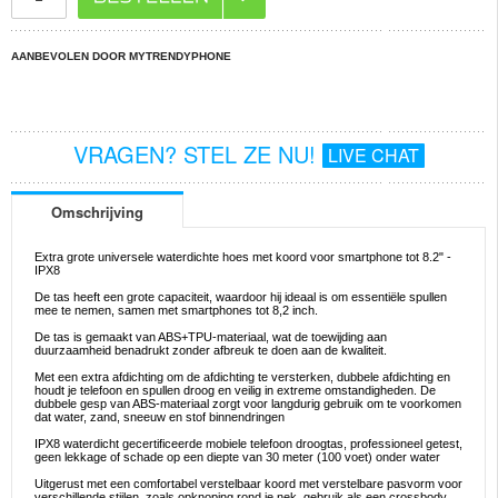
AANBEVOLEN DOOR MYTRENDYPHONE
VRAGEN? STEL ZE NU!
LIVE CHAT
Omschrijving
Extra grote universele waterdichte hoes met koord voor smartphone tot 8.2" -
IPX8
De tas heeft een grote capaciteit, waardoor hij ideaal is om essentiële spullen
mee te nemen, samen met smartphones tot 8,2 inch.
De tas is gemaakt van ABS+TPU-materiaal, wat de toewijding aan
duurzaamheid benadrukt zonder afbreuk te doen aan de kwaliteit.
Met een extra afdichting om de afdichting te versterken, dubbele afdichting en
houdt je telefoon en spullen droog en veilig in extreme omstandigheden. De
dubbele gesp van ABS-materiaal zorgt voor langdurig gebruik om te voorkomen
dat water, zand, sneeuw en stof binnendringen
IPX8 waterdicht gecertificeerde mobiele telefoon droogtas, professioneel getest,
geen lekkage of schade op een diepte van 30 meter (100 voet) onder water
Uitgerust met een comfortabel verstelbaar koord met verstelbare pasvorm voor
verschillende stijlen, zoals opknoping rond je nek, gebruik als een crossbody