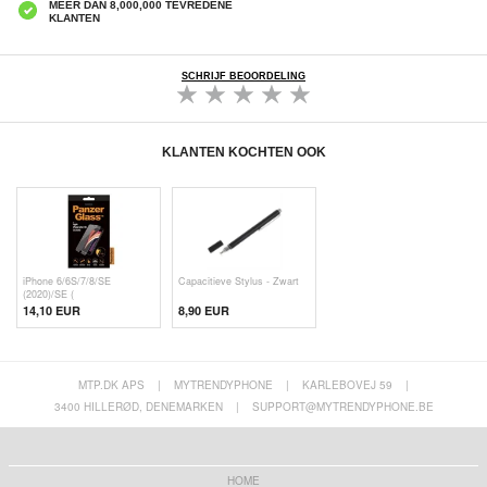
MEER DAN 8,000,000 TEVREDENE
KLANTEN
SCHRIJF BEOORDELING
KLANTEN KOCHTEN OOK
iPhone 6/6S/7/8/SE
Capacitieve Stylus - Zwart
(2020)/SE (
14,10 EUR
8,90 EUR
MTP.DK APS
|
MYTRENDYPHONE
|
KARLEBOVEJ 59
|
3400 HILLERØD, DENEMARKEN
|
SUPPORT@MYTRENDYPHONE.BE
HOME