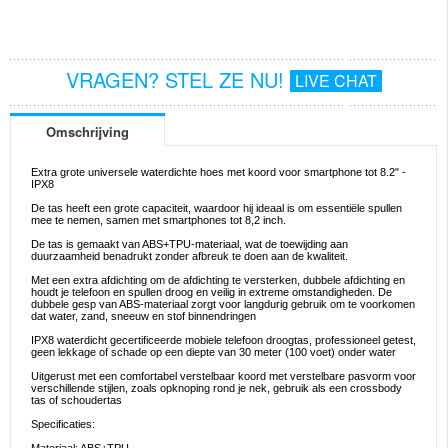
VRAGEN? STEL ZE NU!
LIVE CHAT
Omschrijving
Extra grote universele waterdichte hoes met koord voor smartphone tot 8.2" -
IPX8
De tas heeft een grote capaciteit, waardoor hij ideaal is om essentiële spullen
mee te nemen, samen met smartphones tot 8,2 inch.
De tas is gemaakt van ABS+TPU-materiaal, wat de toewijding aan
duurzaamheid benadrukt zonder afbreuk te doen aan de kwaliteit.
Met een extra afdichting om de afdichting te versterken, dubbele afdichting en
houdt je telefoon en spullen droog en veilig in extreme omstandigheden. De
dubbele gesp van ABS-materiaal zorgt voor langdurig gebruik om te voorkomen
dat water, zand, sneeuw en stof binnendringen
IPX8 waterdicht gecertificeerde mobiele telefoon droogtas, professioneel getest,
geen lekkage of schade op een diepte van 30 meter (100 voet) onder water
Uitgerust met een comfortabel verstelbaar koord met verstelbare pasvorm voor
verschillende stijlen, zoals opknoping rond je nek, gebruik als een crossbody
tas of schoudertas
Specificaties: