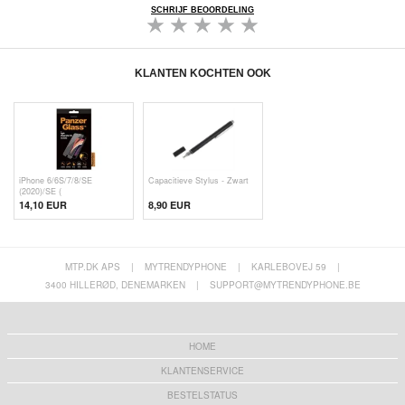
SCHRIJF BEOORDELING
KLANTEN KOCHTEN OOK
iPhone 6/6S/7/8/SE
Capacitieve Stylus - Zwart
(2020)/SE (
14,10 EUR
8,90 EUR
MTP.DK APS
|
MYTRENDYPHONE
|
KARLEBOVEJ 59
|
3400 HILLERØD, DENEMARKEN
|
SUPPORT@MYTRENDYPHONE.BE
HOME
KLANTENSERVICE
BESTELSTATUS