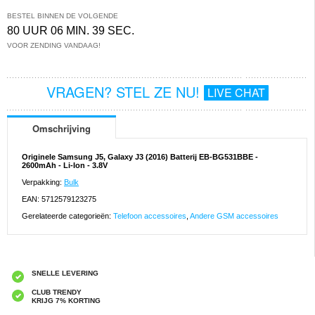
BESTEL BINNEN DE VOLGENDE
80 UUR 06 MIN. 38 SEC.
VOOR ZENDING VANDAAG!
VRAGEN? STEL ZE NU!
LIVE CHAT
Omschrijving
Originele Samsung J5, Galaxy J3 (2016) Batterij EB-BG531BBE -
2600mAh - Li-Ion - 3.8V
Verpakking:
Bulk
EAN: 5712579123275
Gerelateerde categorieën:
Telefoon accessoires
,
Andere GSM accessoires
SNELLE LEVERING
CLUB TRENDY
KRIJG 7% KORTING