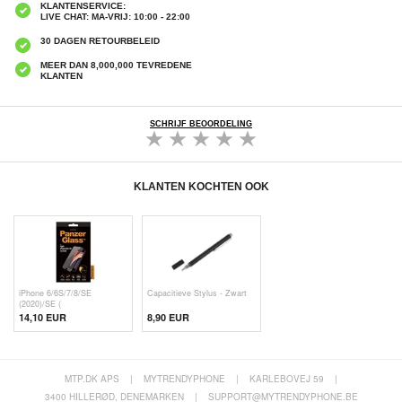
KLANTENSERVICE:
LIVE CHAT: MA-VRIJ: 10:00 - 22:00
30 DAGEN RETOURBELEID
MEER DAN 8,000,000 TEVREDENE
KLANTEN
SCHRIJF BEOORDELING
KLANTEN KOCHTEN OOK
iPhone 6/6S/7/8/SE
Capacitieve Stylus - Zwart
(2020)/SE (
14,10 EUR
8,90 EUR
MTP.DK APS
|
MYTRENDYPHONE
|
KARLEBOVEJ 59
|
3400 HILLERØD, DENEMARKEN
|
SUPPORT@MYTRENDYPHONE.BE