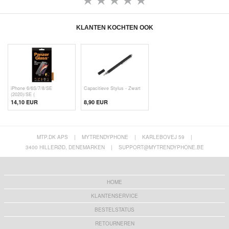
KLANTEN KOCHTEN OOK
iPhone 6/6S/7/8/SE
Capacitieve Stylus - Zwart
(2020)/SE (
14,10 EUR
8,90 EUR
MTP.DK APS
|
MYTRENDYPHONE
|
KARLEBOVEJ 59
|
3400 HILLERØD, DENEMARKEN
|
SUPPORT@MYTRENDYPHONE.BE
HOME
KLANTENSERVICE
BESTELSTATUS
RETOURNEREN