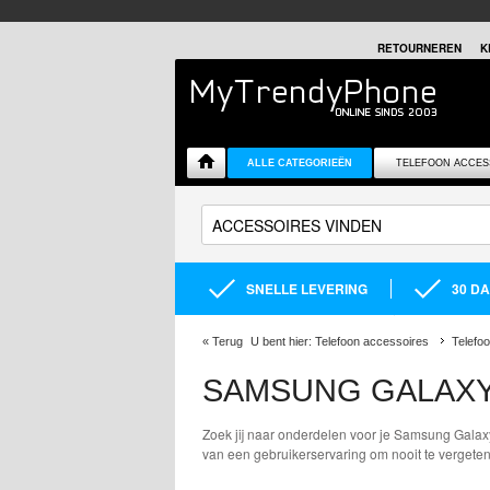
RETOURNEREN
K
ALLE CATEGORIEËN
TELEFOON ACCES
SNELLE LEVERING
30 D
«
Terug
U bent hier:
Telefoon accessoires
Telefo
SAMSUNG GALAXY
Zoek jij naar onderdelen voor je Samsung Galaxy
van een gebruikerservaring om nooit te vergeten!