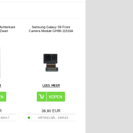
Achterkant
Samsung Galaxy S9 Front
Zwart
Camera Module GH96-11516A
R
38,80
EUR
199517
ARTIKELNR.:
199533