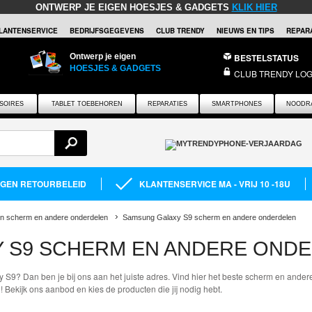
ONTWERP JE EIGEN HOESJES & GADGETS
KLIK HIER
LANTENSERVICE
BEDRIJFSGEGEVENS
CLUB TRENDY
NIEUWS EN TIPS
REPARA
Ontwerp je eigen
BESTELSTATUS
HOESJES & GADGETS
CLUB TRENDY LOG
SOIRES
TABLET TOEBEHOREN
REPARATIES
SMARTPHONES
NOODR
AGEN RETOURBELEID
KLANTENSERVICE MA - VRIJ 10 -18U
on scherm en andere onderdelen
Samsung Galaxy S9 scherm en andere onderdelen
 S9 SCHERM EN ANDERE OND
 S9? Dan ben je bij ons aan het juiste adres. Vind hier het beste scherm en andere
 Bekijk ons aanbod en kies de producten die jij nodig hebt.