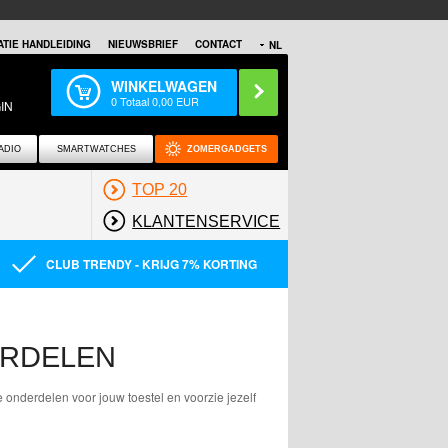
TIE HANDLEIDING
NIEUWSBRIEF
CONTACT
NL
WINKELWAGEN
0
Totaal
0,00
EUR
IN
ADIO
SMARTWATCHES
ZOMERGADGETS
TOP 20
KLANTENSERVICE
CLUB TRENDY - KRIJG 7% KORTING
ERDELEN
 onderdelen voor jouw toestel en voorzie jezelf