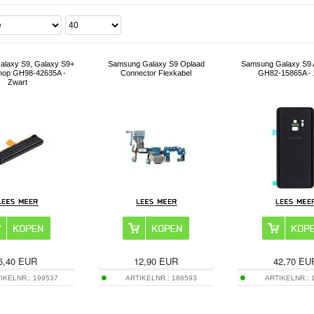
laxy S9, Galaxy S9+
Samsung Galaxy S9 Oplaad
Samsung Galaxy S9 
nop GH98-42635A -
Connector Flexkabel
GH82-15865A - 
Zwart
6,40
EUR
12,90
EUR
42,70
EU
IKELNR.:
199537
ARTIKELNR.:
186593
ARTIKELNR.: