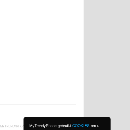
MyTrendyPhone gebruikt
COOKIES
om u
MYTRENDYPHONE.BE