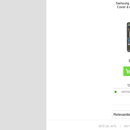
Samsung 
Cover & 
1
ARTIK
MTP.DK APS
|
MY