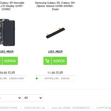
Galaxy S9 Voorzijde
Samsung Galaxy S9, Galaxy S9+
LCD Display GH97-
Zijtoets Volume GH98-42636A -
21696C
Zwart
29,60
EUR
11,60
EUR
ELNR.:
199894-VAR
ARTIKELNR.:
199538
TRENDYPHONE
|
KARLEBOVEJ 59
|
3400 HILLERØD, DENEMARKEN
|
SUPPORT@