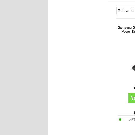
Samsung Ga
Power K
ART