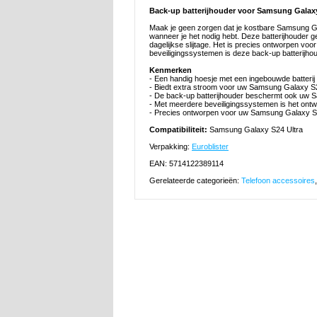
Back-up batterijhouder voor Samsung Galax
Maak je geen zorgen dat je kostbare Samsung Gala
wanneer je het nodig hebt. Deze batterijhouder g
dagelijkse slijtage. Het is precies ontworpen vo
beveiligingssystemen is deze back-up batterijhoud
Kenmerken
- Een handig hoesje met een ingebouwde batteri
- Biedt extra stroom voor uw Samsung Galaxy S24
- De back-up batterijhouder beschermt ook uw S
- Met meerdere beveiligingssystemen is het ontw
- Precies ontworpen voor uw Samsung Galaxy S24 
Compatibiliteit:
Samsung Galaxy S24 Ultra
Verpakking:
Euroblister
EAN: 5714122389114
Gerelateerde categorieën:
Telefoon accessoires