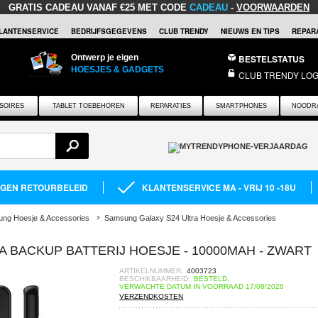
GRATIS CADEAU
VANAF €25 MET CODE
CADEAU
-
VOORWAARDEN
LANTENSERVICE
BEDRIJFSGEGEVENS
CLUB TRENDY
NIEUWS EN TIPS
REPARA
Ontwerp je eigen
BESTELSTATUS
HOESJES & GADGETS
CLUB TRENDY LOG
SOIRES
TABLET TOEBEHOREN
REPARATIES
SMARTPHONES
NOODR
AGEN RETOURBELEID
KLANTENSERVICE MA - VRIJ 10 -18U
ng Hoesje & Accessories
Samsung Galaxy S24 Ultra Hoesje & Accessories
 BACKUP BATTERIJ HOESJE - 10000MAH - ZWART
ARTIKELNUMMER:
4003723
BESCHIKBAARHEID:
BESTELD.
VERWACHTE DATUM IN VOORRAAD 17/08/2026
VERZENDKOSTEN