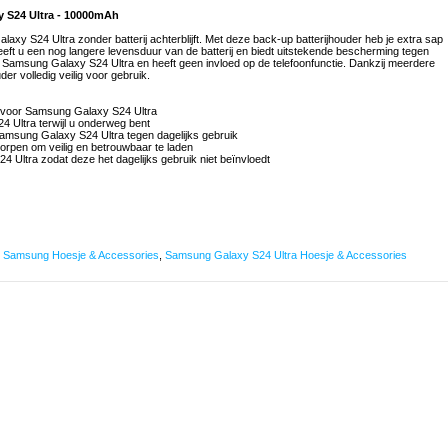
y S24 Ultra - 10000mAh
xy S24 Ultra zonder batterij achterblijft. Met deze back-up batterijhouder heb je extra sap
eeft u een nog langere levensduur van de batterij en biedt uitstekende bescherming tegen
or Samsung Galaxy S24 Ultra en heeft geen invloed op de telefoonfunctie. Dankzij meerdere
er volledig veilig voor gebruik.
j voor Samsung Galaxy S24 Ultra
 Ultra terwijl u onderweg bent
amsung Galaxy S24 Ultra tegen dagelijks gebruik
orpen om veilig en betrouwbaar te laden
Ultra zodat deze het dagelijks gebruik niet beïnvloedt
,
Samsung Hoesje & Accessories
,
Samsung Galaxy S24 Ultra Hoesje & Accessories