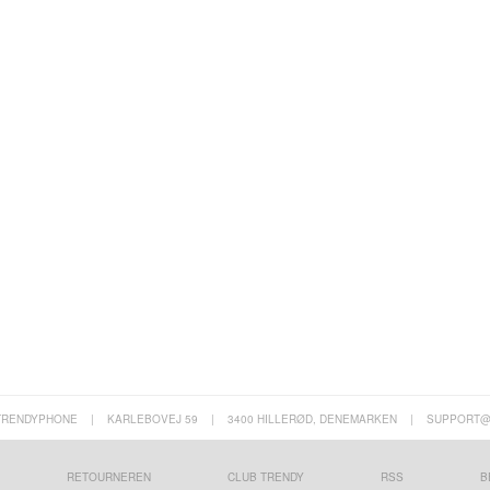
TRENDYPHONE
|
KARLEBOVEJ 59
|
3400 HILLERØD, DENEMARKEN
|
SUPPORT@
RETOURNEREN
CLUB TRENDY
RSS
B