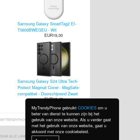
Samsung Galaxy SmartTag2 EI-
T5600BWEGEU - Wit
EUR19,30
Samsung Galaxy S24 Ultra Tech-
Protect Magmat Cover - MagSafe-
compatibel - Doorschijnend Zwart
EUR16,40
MyTrendyPhone gebruikt
COOKIES
om u
beter van dienst te kunnen zijn bij het
gebruik van onze website. Als u verder gaat
MYTRENDYPHONE.BE
met het gebruik van onze website, gaat u
akkoord met onze cookiebeleid.
EKIJK ALLE LANDEN
PRIVACYBELEID