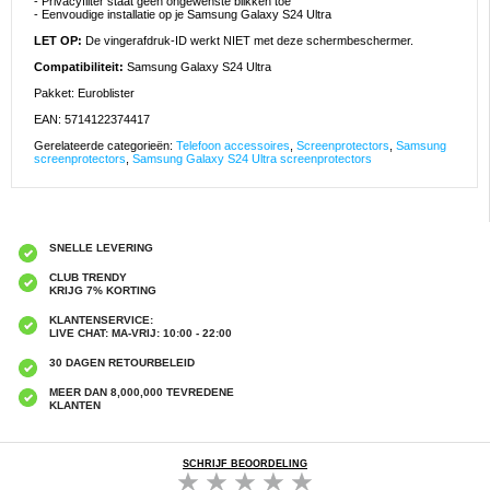
- Privacyfilter staat geen ongewenste blikken toe
- Eenvoudige installatie op je Samsung Galaxy S24 Ultra
LET OP:
De vingerafdruk-ID werkt NIET met deze schermbeschermer.
Compatibiliteit:
Samsung Galaxy S24 Ultra
Pakket: Euroblister
EAN: 5714122374417
Gerelateerde categorieën:
Telefoon accessoires
,
Screenprotectors
,
Samsung
screenprotectors
,
Samsung Galaxy S24 Ultra screenprotectors
SNELLE LEVERING
CLUB TRENDY
KRIJG 7% KORTING
KLANTENSERVICE:
LIVE CHAT: MA-VRIJ: 10:00 - 22:00
30 DAGEN RETOURBELEID
MEER DAN 8,000,000 TEVREDENE
KLANTEN
SCHRIJF BEOORDELING