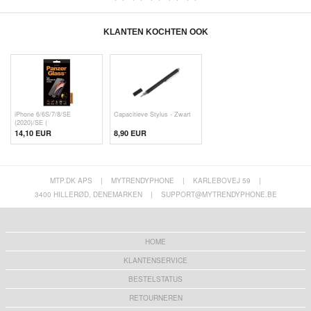
KLANTEN KOCHTEN OOK
iPhone 6/6S/7/8/SE
Capacitieve Stylus - Zwart
(2020)/SE (
14,10 EUR
8,90 EUR
MTP.DK APS
|
MYTRENDYPHONE
|
KARLEBOVEJ 59
|
3400 HILLERØD, DENEMARKEN
|
SUPPORT@MYTRENDYPHONE.BE
HOME
KLANTENSERVICE
BESTELSTATUS
RETOURNEREN