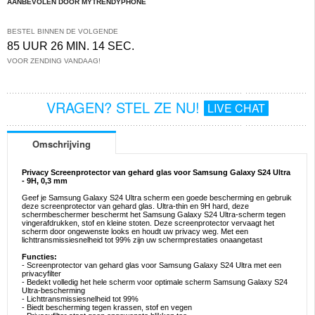
AANBEVOLEN DOOR MYTRENDYPHONE
BESTEL BINNEN DE VOLGENDE
85 UUR 26 MIN. 13 SEC.
VOOR ZENDING VANDAAG!
VRAGEN? STEL ZE NU!
LIVE CHAT
Omschrijving
Privacy Screenprotector van gehard glas voor Samsung Galaxy S24 Ultra
- 9H, 0,3 mm
Geef je Samsung Galaxy S24 Ultra scherm een goede bescherming en gebruik
deze screenprotector van gehard glas. Ultra-thin en 9H hard, deze
schermbeschermer beschermt het Samsung Galaxy S24 Ultra-scherm tegen
vingerafdrukken, stof en kleine stoten. Deze screenprotector vervaagt het
scherm door ongewenste looks en houdt uw privacy weg. Met een
lichttransmissiesnelheid tot 99% zijn uw schermprestaties onaangetast
Functies:
- Screenprotector van gehard glas voor Samsung Galaxy S24 Ultra met een
privacyfilter
- Bedekt volledig het hele scherm voor optimale scherm Samsung Galaxy S24
Ultra-bescherming
- Lichttransmissiesnelheid tot 99%
- Biedt bescherming tegen krassen, stof en vegen