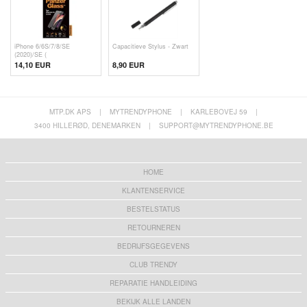
iPhone 6/6S/7/8/SE
Capacitieve Stylus - Zwart
(2020)/SE (
14,10 EUR
8,90 EUR
MTP.DK APS
|
MYTRENDYPHONE
|
KARLEBOVEJ 59
|
3400 HILLERØD, DENEMARKEN
|
SUPPORT@MYTRENDYPHONE.BE
HOME
KLANTENSERVICE
BESTELSTATUS
RETOURNEREN
BEDRIJFSGEGEVENS
CLUB TRENDY
REPARATIE HANDLEIDING
BEKIJK ALLE LANDEN