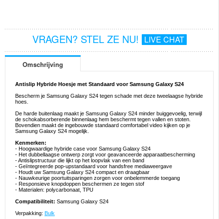
VRAGEN? STEL ZE NU!
LIVE CHAT
Omschrijving
Antislip Hybride Hoesje met Standaard voor Samsung Galaxy S24
Bescherm je Samsung Galaxy S24 tegen schade met deze tweelaagse hybride
hoes.
De harde buitenlaag maakt je Samsung Galaxy S24 minder buiggevoelig, terwijl
de schokabsorberende binnenlaag hem beschermt tegen vallen en stoten.
Bovendien maakt de ingebouwde standaard comfortabel video kijken op je
Samsung Galaxy S24 mogelijk.
Kenmerken:
- Hoogwaardige hybride case voor Samsung Galaxy S24
- Het dubbellaagse ontwerp zorgt voor geavanceerde apparaatbescherming
- Antislipstructuur die lijkt op het loopvlak van een band
- Geïntegreerde pop-upstandaard voor handsfree mediaweergave
- Houdt uw Samsung Galaxy S24 compact en draagbaar
- Nauwkeurige poortuitsparingen zorgen voor onbelemmerde toegang
- Responsieve knopdoppen beschermen ze tegen stof
- Materialen: polycarbonaat, TPU
Compatibiliteit:
Samsung Galaxy S24
Verpakking:
Bulk