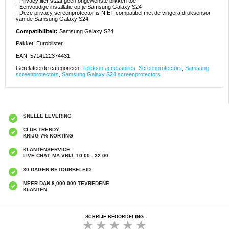
- Privacyfilter staat geen ongewenste blikken toe
- Eenvoudige installatie op je Samsung Galaxy S24
- Deze privacy screenprotector is NIET compatibel met de vingerafdruksensor
van de Samsung Galaxy S24
Compatibiliteit:
Samsung Galaxy S24
Pakket: Euroblister
EAN: 5714122374431
Gerelateerde categorieën:
Telefoon accessoires
,
Screenprotectors
,
Samsung
screenprotectors
,
Samsung Galaxy S24 screenprotectors
SNELLE LEVERING
CLUB TRENDY
KRIJG 7% KORTING
KLANTENSERVICE:
LIVE CHAT: MA-VRIJ: 10:00 - 22:00
30 DAGEN RETOURBELEID
MEER DAN 8,000,000 TEVREDENE
KLANTEN
SCHRIJF BEOORDELING