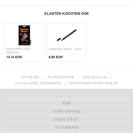
KLANTEN KOCHTEN OOK
iPhone 6/6S/7/8/SE
Capacitieve Stylus - Zwart
(2020)/SE (
14,10 EUR
8,90 EUR
MTP.DK APS
|
MYTRENDYPHONE
|
KARLEBOVEJ 59
|
3400 HILLERØD, DENEMARKEN
|
SUPPORT@MYTRENDYPHONE.BE
HOME
KLANTENSERVICE
BESTELSTATUS
RETOURNEREN