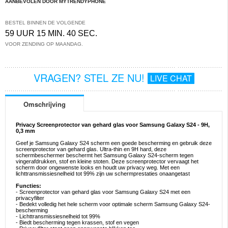
AANBEVOLEN DOOR MYTRENDYPHONE
BESTEL BINNEN DE VOLGENDE
59 UUR 15 MIN. 40 SEC.
VOOR ZENDING OP MAANDAG.
VRAGEN? STEL ZE NU!
LIVE CHAT
Omschrijving
Privacy Screenprotector van gehard glas voor Samsung Galaxy S24 - 9H,
0,3 mm
Geef je Samsung Galaxy S24 scherm een goede bescherming en gebruik deze
screenprotector van gehard glas. Ultra-thin en 9H hard, deze
schermbeschermer beschermt het Samsung Galaxy S24-scherm tegen
vingerafdrukken, stof en kleine stoten. Deze screenprotector vervaagt het
scherm door ongewenste looks en houdt uw privacy weg. Met een
lichttransmissiesnelheid tot 99% zijn uw schermprestaties onaangetast
Functies:
- Screenprotector van gehard glas voor Samsung Galaxy S24 met een
privacyfilter
- Bedekt volledig het hele scherm voor optimale scherm Samsung Galaxy S24-
bescherming
- Lichttransmissiesnelheid tot 99%
- Biedt bescherming tegen krassen, stof en vegen