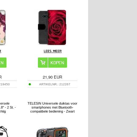
R
21,90
EUR
219450
ARTIKELNR.:
212267
ersele
TELESIN Universele duiktas voor
8" - 2 St. -
smartphones met Bluetooth-
htig
compatibele bediening - Zwart