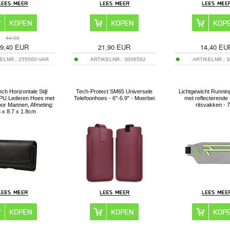
44,00
9,40
EUR
21,90
EUR
14,40
EU
ELNR.:
255560-VAR
ARTIKELNR.:
3006582
ARTIKELNR.:
3
nch Horizontale Stijl
Tech-Protect SM65 Universele
Lichtgewicht Runnin
 PU Lederen Hoes met
Telefoonhoes - 6"-6.9" - Moerbei
met reflecterende 
oor Mannen, Afmeting:
ritsvakken - 7
 x 8.7 x 1.8cm