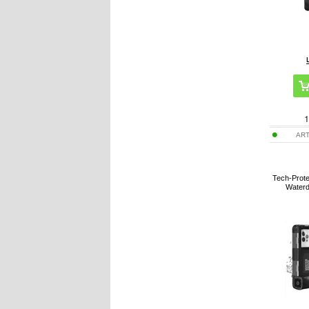
1
ART
Tech-Prote
Waterd