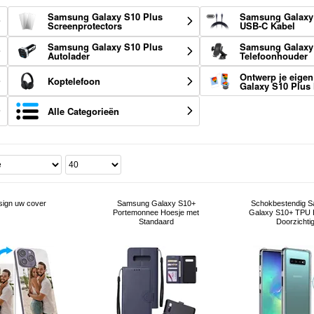
Samsung Galaxy S10 Plus
Samsung Galaxy
Screenprotectors
USB-C Kabel
Samsung Galaxy S10 Plus
Samsung Galaxy
Autolader
Telefoonhouder
Ontwerp je eige
Koptelefoon
Galaxy S10 Plus
Alle Categorieën
sign uw cover
Samsung Galaxy S10+
Schokbestendig 
Portemonnee Hoesje met
Galaxy S10+ TPU 
Standaard
Doorzichti