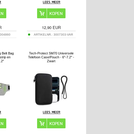
R
12,90
EUR
004860
ARTIKELNR.:
3007303-VAR
g Belt Bag
Tech-Protect SM70 Universele
strip en
Telefoon Case/Pouch - 6"-7.2" -
.2"
Zwart