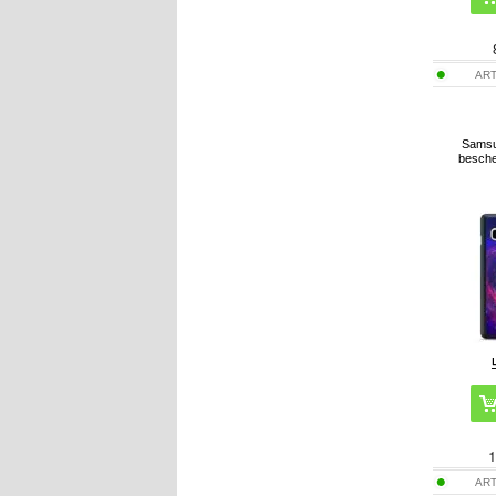
ART
Samsu
besche
1
ART