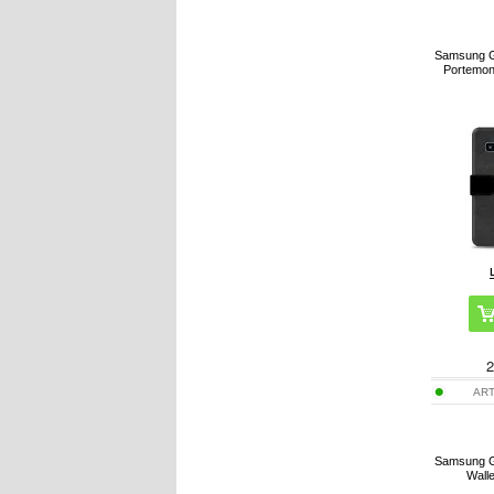
Samsung G
Portemon
2
ART
Samsung G
Walle