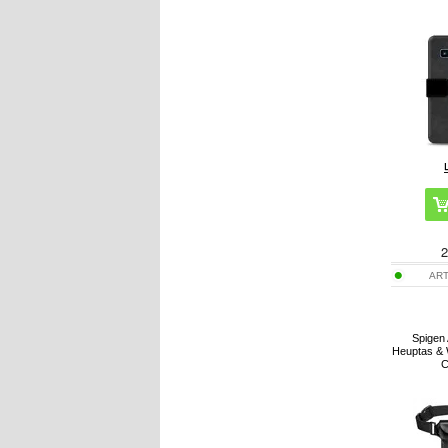
2
ART
Spigen
Heuptas & 
C