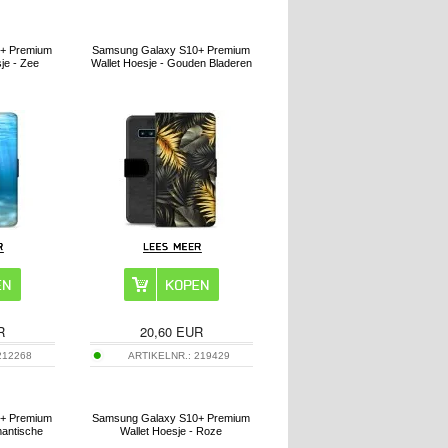
+ Premium
Samsung Galaxy S10+ Premium
je - Zee
Wallet Hoesje - Gouden Bladeren
R
20,60
EUR
212268
ARTIKELNR.:
219429
+ Premium
Samsung Galaxy S10+ Premium
mantische
Wallet Hoesje - Roze