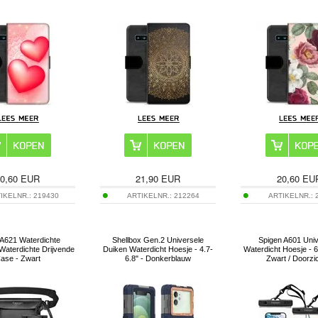
0,60
EUR
21,90
EUR
20,60
EU
IKELNR.:
219430
ARTIKELNR.:
212264
ARTIKELNR.:
 A621 Waterdichte
Shellbox Gen.2 Universele
Spigen A601 Univ
Waterdichte Drijvende
Duiken Waterdicht Hoesje - 4.7-
Waterdicht Hoesje - 6.
ase - Zwart
6.8" - Donkerblauw
Zwart / Doorzic