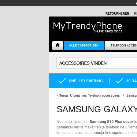
RETOURNEREN
K
ALLE CATEGORIEËN
TELEFOON ACCES
SNELLE LEVERING
30 D
«
Terug
U bent hier:
Telefoon accessoires
Samsun
SAMSUNG GALAXY
Neem de tijd om de
Samsung S10 Plus cover
te
gemakkelijker te maken en je telefoon de ultie
kans niet mis om een hoesje te koppelen met d