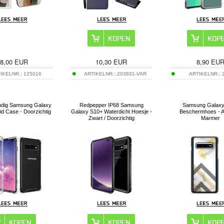
8,00
EUR
10,30
EUR
8,90
EU
IKELNR.:
125016
ARTIKELNR.:
203831-VAR
ARTIKELNR.:
ndig Samsung Galaxy
Redpepper IP68 Samsung
Samsung Galaxy
d Case - Doorzichtig
Galaxy S10+ Waterdicht Hoesje -
Beschermhoes - A
Zwart / Doorzichtig
Marmer