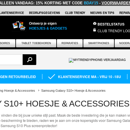
ALLEEN VANDAAG:
15% KORTING MET CODE
BDAY15
-
VOORWAARDE
LANTENSERVICE
BEDRIJFSGEGEVENS
CLUB TRENDY
NIEUWS EN TIPS
REPARA
Ontwerp je eigen
BESTELSTATUS
HOESJES & GADGETS
CLUB TRENDY LOG
SOIRES
TABLET TOEBEHOREN
REPARATIES
SMARTPHONES
NOODR
AGEN RETOURBELEID
KLANTENSERVICE MA - VRIJ 10 -18U
g Hoesje & Accessories
Samsung Galaxy S10+ Hoesje & Accessories
 S10+ HOESJE & ACCESSORIES
 vinden die bij jouw unieke stijl past. Maak de beste investering die je kan maken 
me bescherming te bieden, raden we je aan om onze kopersgids voor Samsung Gala
e Samsung S10 Plus screenprotector!