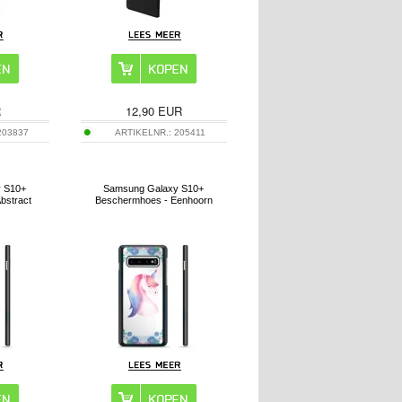
R
12,90
EUR
203837
ARTIKELNR.:
205411
 S10+
Samsung Galaxy S10+
bstract
Beschermhoes - Eenhoorn