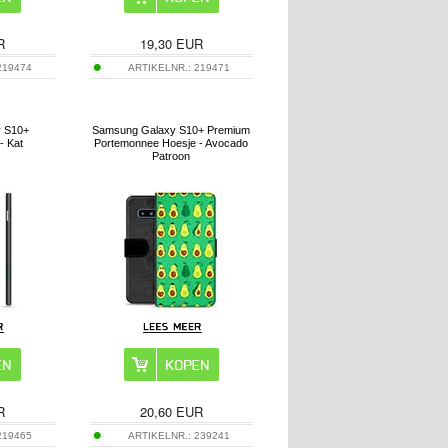
R
19,30
EUR
219474
ARTIKELNR.:
219471
 S10+
Samsung Galaxy S10+ Premium
- Kat
Portemonnee Hoesje - Avocado
Patroon
R
20,60
EUR
219465
ARTIKELNR.:
239241