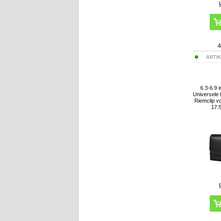
4
ARTIK
6.3-6.9 i
Universele
Riemclip v
17.5