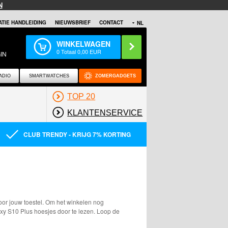
N
TIE HANDLEIDING
NIEUWSBRIEF
CONTACT
NL
WINKELWAGEN
0
Totaal
0,00
EUR
IN
ADIO
SMARTWATCHES
ZOMERGADGETS
TOP 20
KLANTENSERVICE
CLUB TRENDY - KRIJG 7% KORTING
voor jouw toestel. Om het winkelen nog
xy S10 Plus hoesjes door te lezen. Loop de