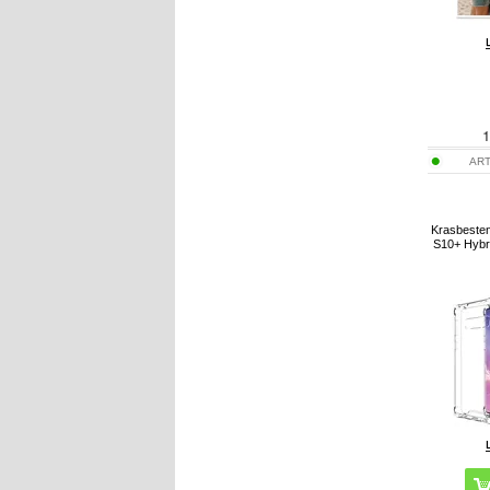
1
ART
Krasbeste
S10+ Hybri