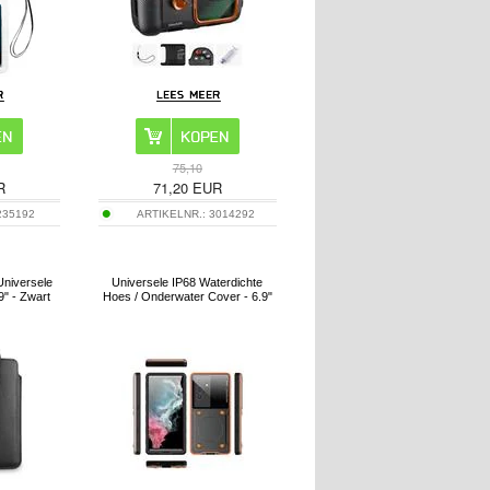
75,10
R
71,20
EUR
235192
ARTIKELNR.:
3014292
niversele
Universele IP68 Waterdichte
9" - Zwart
Hoes / Onderwater Cover - 6.9"