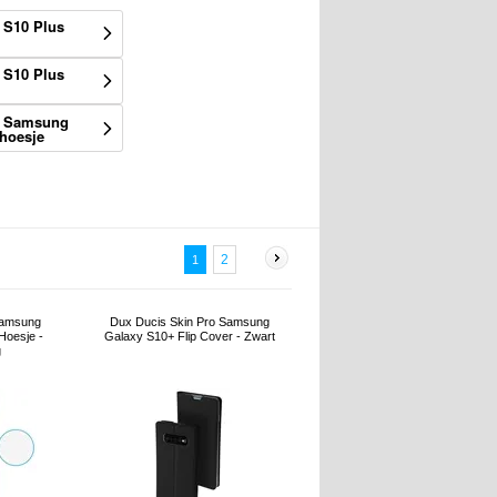
 S10 Plus
 S10 Plus
n Samsung
 hoesje
2
1
Samsung
Dux Ducis Skin Pro Samsung
Hoesje -
Galaxy S10+ Flip Cover - Zwart
g