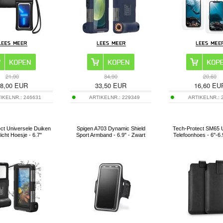
21,90
34,90
20,60
8,00
EUR
33,50
EUR
16,60
EU
IKELNR.:
246631
ARTIKELNR.:
229349
ARTIKELNR.:
ct Universele Duiken
Spigen A703 Dynamic Shield
Tech-Protect SM65 U
icht Hoesje - 6.7"
Sport Armband - 6.9" - Zwart
Telefoonhoes - 6"-6.