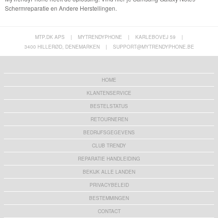
Schermreparatie en Andere Herstellingen.
MTP.DK APS
|
MYTRENDYPHONE
|
KARLEBOVEJ 59
|
3400 HILLERØD, DENEMARKEN
|
SUPPORT@MYTRENDYPHONE.BE
HOME
KLANTENSERVICE
BESTELSTATUS
RETOURNEREN
BEDRIJFSGEGEVENS
CLUB TRENDY
REPARATIE HANDLEIDING
BEKIJK ALLE LANDEN
PRIVACYBELEID
BESTEMMINGEN
CONTACT