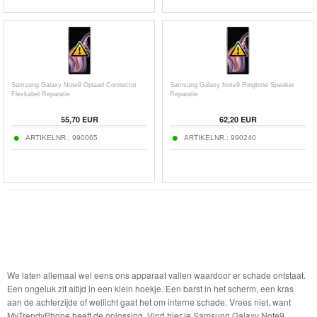
Samsung Galaxy Note9 Oplaad Connector
Samsung Galaxy Note9 Ringtone Speaker
Flexkabel Reparatie
Reparatie
55,70 EUR
62,20 EUR
ARTIKELNR.:
990065
ARTIKELNR.:
990240
We laten allemaal wel eens ons apparaat vallen waardoor er schade ontstaat.
Een ongeluk zit altijd in een klein hoekje. Een barst in het scherm, een kras
aan de achterzijde of wellicht gaat het om interne schade. Vrees niet, want
MyTrendyPhone heeft de oplossing. Vind hier je Samsung Galaxy Note9