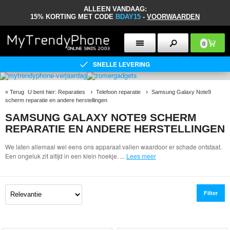
ALLEEN VANDAAG:
15% KORTING MET CODE
BDAY15
-
VOORWAARDEN
0
SNELLE LEVERING
«
Terug
U bent hier:
Reparaties
Telefoon reparatie
Samsung Galaxy Note9
scherm reparatie en andere herstellingen
SAMSUNG GALAXY NOTE9 SCHERM
REPARATIE EN ANDERE HERSTELLINGEN
We laten allemaal wel eens ons apparaat vallen waardoor er schade ontstaat.
Een ongeluk zit altijd in een klein hoekje.
...
Lees meer
Filter