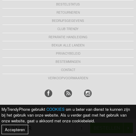
BESTELSTATUS
RETOURNEREN
BEDRIJFSGEGEVENS
CLUB TRENDY
REPARATIE HANDLEIDING
BEKIJK ALLE LANDEN
PRIVACYBELEID
BESTEMMINGEN
CONTACT
VERKOOPVOORWAARDEN
MyTrendyPhone gebruikt
COOKIES
om u beter van dienst te kunnen zijn
MET TROTS STEUNEN WIJ:
bij het gebruik van onze website. Als u verder gaat met het gebruik van
onze website, gaat u akkoord met onze cookiebeleid.
10,30 EUR
Accepteren