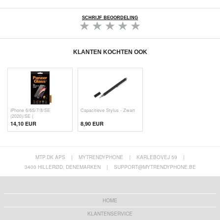
SCHRIJF BEOORDELING
KLANTEN KOCHTEN OOK
iPhone 6/6S/7/8/SE
Capacitieve Stylus - Zwart
(2020)/SE (
14,10 EUR
8,90 EUR
MTP.DK APS
|
MYTRENDYPHONE
|
KARLEBOVEJ 59
|
3400 HILLERØD, DENEMARKEN
|
SUPPORT@MYTRENDYPHONE.BE
HOME
KLANTENSERVICE