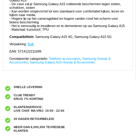
Galaxy A15
- De case zal je Samsung Galaxy A15 voldoende beschermen tegen stoten,
schokken, stoten
- Kan worden omgevormd tot een standaard voor comfortabel kijken, lezen en
kijken naar media
- Hogere lip op het cameragebied en hogere randen rond het scherm voor
betere bescherming
- Het is eenvoudig te installeren en te demonteren op uw Samsung Galaxy A15
- Materiaal: kunststof, TPU
Compatibiliteit:
Samsung Galaxy A15 4G, Samsung Galaxy A15 5G
Verpakking:
Bulk
EAN: 5714122211699
Gerelateerde categorieën:
Telefoon accessoires
,
Samsung Hoesje &
Accessories
,
Samsung Galaxy A15 Hoesje & Accessories
SNELLE LEVERING
CLUB TRENDY
KRIJG 7% KORTING
KLANTENSERVICE:
LIVE CHAT: MA-VRIJ: 10:00 - 22:00
30 DAGEN RETOURBELEID
MEER DAN 8,000,000 TEVREDENE
KLANTEN