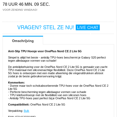
78 UUR 46 MIN. 08 SEC.
VOOR ZENDING VANDAAG!
VRAGEN? STEL ZE NU!
LIVE CHAT
Omschrijving
Anti-Slip TPU Hoesje voor OnePlus Nord CE 2 Lite 5G
Simpel is altijd het beste - antislip TPU-hoes beschermt je Galaxy S20 perfect
tegen alledaagse vormen van schade!
De antislipbehuizing voor de OnePlus Nord CE 2 Lite 5G is gemaakt van zacht
TPU-materiaal met siliconenachtige flexibiliteit. Deze OnePlus Nord CE 2 Lite
5G hoes is ontworpen met een matte afwerking die vingerafdrukken afstoot
zodat je de beste gebruikerservaring krijgt.
Kenmerken:
- Dunne maar toch schokabsorberende TPU-hoes voor de OnePlus Nord CE 2
Lite 5G
- Perfecte bescherming tegen alledaagse vormen van schade
- TPU telefoonhoesje met de flexibiliteit van een siliconen hoes
- Antislip TPU-hoes past perfect bij je OnePlus Nord CE 2 Lite 5G
Compatibiliteit:
OnePlus Nord CE 2 Lite 5G
Verpakking:
Bulk