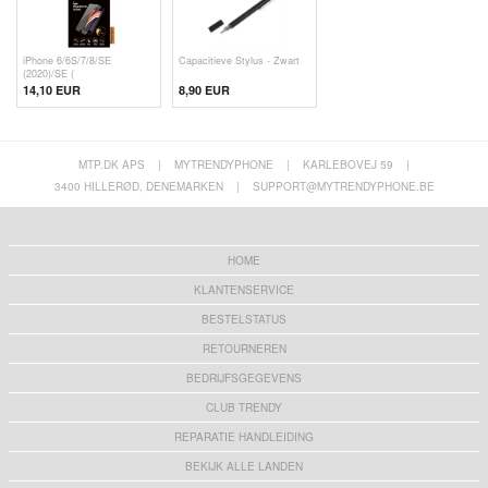
iPhone 6/6S/7/8/SE
Capacitieve Stylus - Zwart
(2020)/SE (
14,10 EUR
8,90 EUR
MTP.DK APS
|
MYTRENDYPHONE
|
KARLEBOVEJ 59
|
3400 HILLERØD, DENEMARKEN
|
SUPPORT@MYTRENDYPHONE.BE
HOME
KLANTENSERVICE
BESTELSTATUS
RETOURNEREN
BEDRIJFSGEGEVENS
CLUB TRENDY
REPARATIE HANDLEIDING
BEKIJK ALLE LANDEN