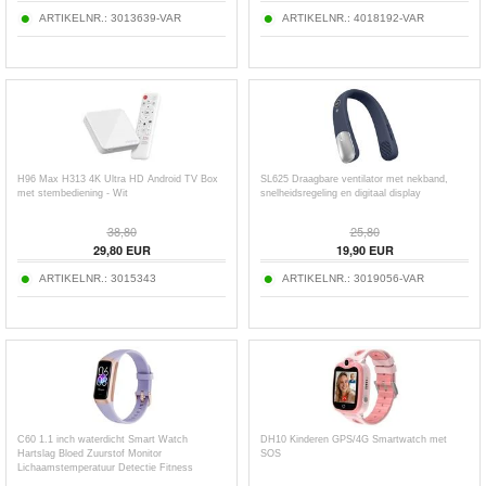
ARTIKELNR.:
3013639-VAR
ARTIKELNR.:
4018192-VAR
H96 Max H313 4K Ultra HD Android TV Box
SL625 Draagbare ventilator met nekband,
met stembediening - Wit
snelheidsregeling en digitaal display
38,80
25,80
29,80
EUR
19,90
EUR
ARTIKELNR.:
3015343
ARTIKELNR.:
3019056-VAR
C60 1.1 inch waterdicht Smart Watch
DH10 Kinderen GPS/4G Smartwatch met
Hartslag Bloed Zuurstof Monitor
SOS
Lichaamstemperatuur Detectie Fitness
Tracker Sport Smart Polsband