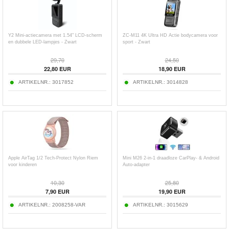
Y2 Mini-actiecamera met 1.54" LCD-scherm
ZC-M11 4K Ultra HD Actie bodycamera voor
en dubbele LED-lampjes - Zwart
sport - Zwart
29,70
24,50
22,80
EUR
18,90
EUR
ARTIKELNR.:
3017852
ARTIKELNR.:
3014828
Apple AirTag 1/2 Tech-Protect Nylon Riem
Mini M26 2-in-1 draadloze CarPlay- & Android
voor kinderen
Auto-adapter
10,30
25,80
7,90
EUR
19,90
EUR
ARTIKELNR.:
2008258-VAR
ARTIKELNR.:
3015629