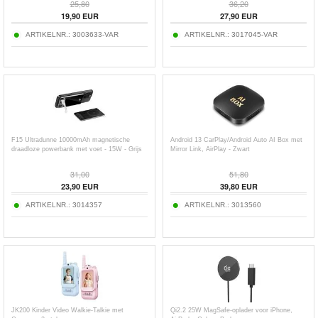
25,80
36,20
19,90
EUR
27,90
EUR
ARTIKELNR.:
3003633-VAR
ARTIKELNR.:
3017045-VAR
F15 Ultradunne 10000mAh magnetische
Android 13 CarPlay/Android Auto AI Box met
draadloze powerbank met voet - 15W - Grijs
Mirror Link, AirPlay - Zwart
31,00
51,80
23,90
EUR
39,80
EUR
ARTIKELNR.:
3014357
ARTIKELNR.:
3013560
JK200 Kinder Video Walkie-Talkie met
Qi2.2 25W MagSafe-oplader voor iPhone,