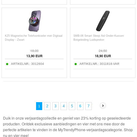
K25 Magnetische Telefoonkoeler met Digitaal
SMB-06 Smart Sleep Aid Onder-Kussen
Display - Zwart
Botgeleiding Luidspreker
18,00
24,50
13,90
EUR
18,90
EUR
ARTIKELNR.:
3012604
ARTIKELNR.:
3011818-VAR
2
3
4
5
6
7
1
Duik in onze verjaardagcollectie en geniet van 23% korting op geselecteerde
producten. Ontdek exclusieve aanbiedingen en vier met ons mee door de
perfecte artikelen te vinden in de MyTrendyPhone-verjaardagscategorie. Shop
nu en vier mee!