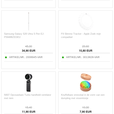
Samsung Galaxy S26 Ultra S Pen EJ-
F9 Slimme Tracker - Apple Zoek mijn
PS948BZEGEU
compatibel
45,30
20,60
34,90
EUR
15,80
EUR
ARTIKELNR.:
2008945-VAR
ARTIKELNR.:
3013828-VAR
N607 Opvouwbare Turbo handheld ventilator
Knuffelbare stressbal in de vorm van een
met riem
dumpling met stoomkistje
15,40
10,30
11,90
EUR
7,90
EUR