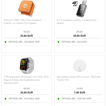
Ottocast CP88-T Mini Cube draadloze
2-in-1 draadloze CarPlay & Android Auto-
CarPlay- en Android Auto-adapter
adapter
33,60
38,80
25,80
EUR
29,80
EUR
ARTIKELNR.:
3018892-VAR
ARTIKELNR.:
3011459
F700 Waterdicht Smartwatch met SOS, ECG,
Anti-verloren Smart GPS Tracker / Bluetooth
Slaap & Fitness Gezondheidsmonitor -
Tracker Y02
Siliconen band
45,30
10,30
34,90
EUR
7,90
EUR
ARTIKELNR.:
3014361-VAR
ARTIKELNR.:
226705-VAR