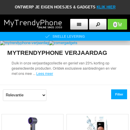
ONTWERP JE EIGEN HOESJES & GADGETS
KLIK HIER
0
SNELLE LEVERING
MYTRENDYPHONE VERJAARDAG
Duik in onze verjaardagcollectie en geniet van 23% korting op
geselecteerde producten. Ontdek exclusieve aanbiedingen en vier
met ons mee
...
Lees meer
Filter