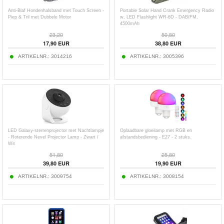
Anti-Blaf Hondenhalsband met Touch Screen -
Portable Solar Hand Crank Emergency Radio
Piep & Tril met Dubbele Motor
w. LED Flashlight WR-6D - DAB/FM,
4500mAh
23,20
50,50
17,90
EUR
38,80
EUR
ARTIKELNR.:
3014216
ARTIKELNR.:
3005396
LED Galaxy-sterrenprojector met Nachtlampje
Oplaadbare gloeilamp met RGB en
- Roterende Nevel Projector Lamp - Zwart /
afstandsbediening - E27 - 2 stuks.
Wit
51,80
25,80
39,80
EUR
19,90
EUR
ARTIKELNR.:
3009754
ARTIKELNR.:
3008154