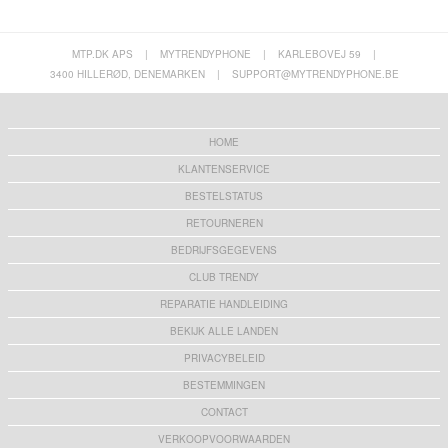
MTP.DK APS
|
MYTRENDYPHONE
|
KARLEBOVEJ 59
|
3400 HILLERØD, DENEMARKEN
|
SUPPORT@MYTRENDYPHONE.BE
HOME
KLANTENSERVICE
BESTELSTATUS
RETOURNEREN
BEDRIJFSGEGEVENS
CLUB TRENDY
REPARATIE HANDLEIDING
BEKIJK ALLE LANDEN
PRIVACYBELEID
BESTEMMINGEN
CONTACT
VERKOOPVOORWAARDEN