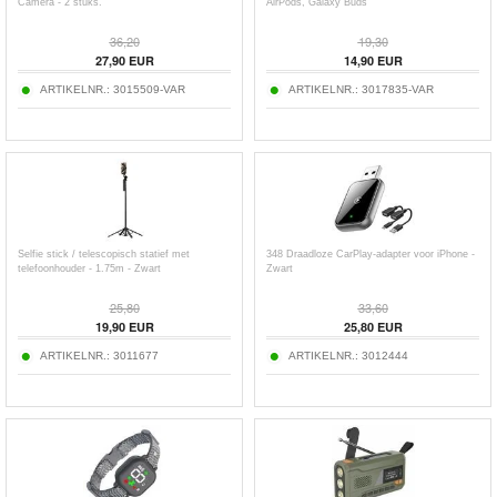
Camera - 2 stuks.
AirPods, Galaxy Buds
36,20
19,30
27,90
EUR
14,90
EUR
ARTIKELNR.:
3015509-VAR
ARTIKELNR.:
3017835-VAR
Selfie stick / telescopisch statief met
348 Draadloze CarPlay-adapter voor iPhone -
telefoonhouder - 1.75m - Zwart
Zwart
25,80
33,60
19,90
EUR
25,80
EUR
ARTIKELNR.:
3011677
ARTIKELNR.:
3012444