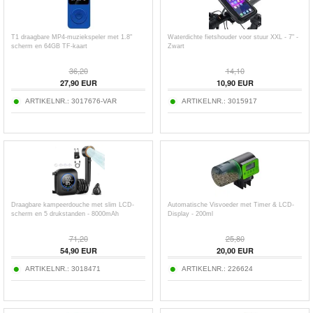
T1 draagbare MP4-muziekspeler met 1.8"
Waterdichte fietshouder voor stuur XXL - 7" -
scherm en 64GB TF-kaart
Zwart
36,20
14,10
27,90
EUR
10,90
EUR
ARTIKELNR.:
3017676-VAR
ARTIKELNR.:
3015917
Draagbare kampeerdouche met slim LCD-
Automatische Visvoeder met Timer & LCD-
scherm en 5 drukstanden - 8000mAh
Display - 200ml
71,20
25,80
54,90
EUR
20,00
EUR
ARTIKELNR.:
3018471
ARTIKELNR.:
226624