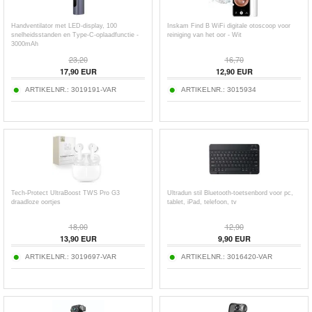
Handventilator met LED-display, 100
Inskam Find B WiFi digitale otoscoop voor
snelheidsstanden en Type-C-oplaadfunctie -
reiniging van het oor - Wit
3000mAh
23,20
16,70
17,90
EUR
12,90
EUR
ARTIKELNR.:
3019191-VAR
ARTIKELNR.:
3015934
Tech-Protect UltraBoost TWS Pro G3
Ultradun stil Bluetooth-toetsenbord voor pc,
draadloze oortjes
tablet, iPad, telefoon, tv
18,00
12,90
13,90
EUR
9,90
EUR
ARTIKELNR.:
3019697-VAR
ARTIKELNR.:
3016420-VAR