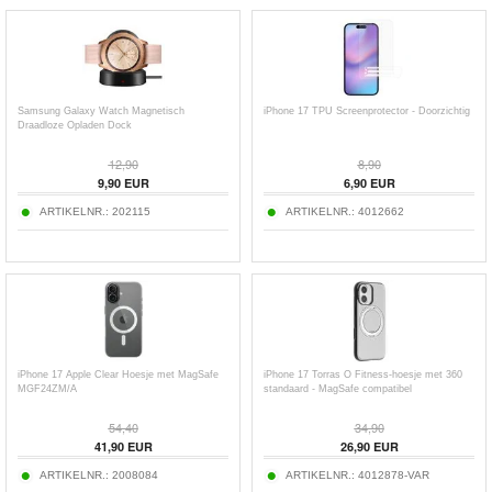
Samsung Galaxy Watch Magnetisch
iPhone 17 TPU Screenprotector - Doorzichtig
Draadloze Opladen Dock
12,90
8,90
9,90
EUR
6,90
EUR
ARTIKELNR.:
202115
ARTIKELNR.:
4012662
iPhone 17 Apple Clear Hoesje met MagSafe
iPhone 17 Torras O Fitness-hoesje met 360
MGF24ZM/A
standaard - MagSafe compatibel
54,40
34,90
41,90
EUR
26,90
EUR
ARTIKELNR.:
2008084
ARTIKELNR.:
4012878-VAR