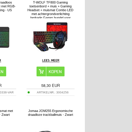
raadloos
T-WOLF TF800 Gaming
d met RGB-
toetsenbord + muis + Gaming
ting - US
Headset + muismat Combo LED
met achtergrondverlichting
bedrade Gamer bundel voor
Gaming/Werken
R
58,30
EUR
0338-VAR
ARTIKELNR.:
3004256
ismat met
Jomaa JOM255 Ergonomische
- Zwart
draadloze trackballmuis - Zwart