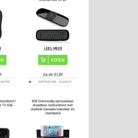
R
24,60
EUR
194796
ARTIKELNR.:
3018237
etsenbord /
608 Drievoudig opvouwbaar
 TV A36 -
draadloos toetsenbord met
dubbele kanaalschakelaar en
standaard