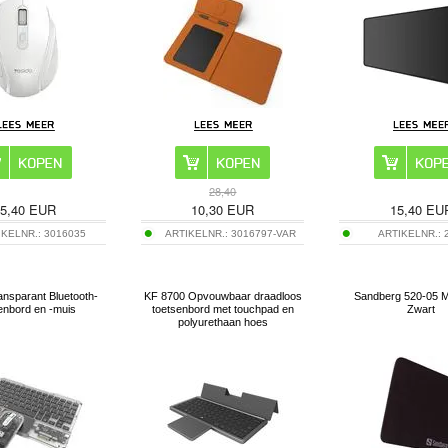
28,40
5,40
EUR
10,30
EUR
15,40
EU
IKELNR.:
3016035
ARTIKELNR.:
3016797-VAR
ARTIKELNR.:
nsparant Bluetooth-
KF 8700 Opvouwbaar draadloos
Sandberg 520-05 M
enbord en -muis
toetsenbord met touchpad en
Zwart
polyurethaan hoes