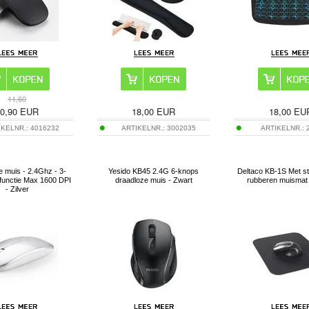
11,60
0,90
EUR
18,00
EUR
18,00
EU
IKELNR.:
4016232
ARTIKELNR.:
3002035
ARTIKELNR.:
 muis - 2.4Ghz - 3-
Yesido KB45 2.4G 6-knops
Deltaco KB-1S Met st
functie Max 1600 DPI
draadloze muis - Zwart
rubberen muismat 
- Zilver