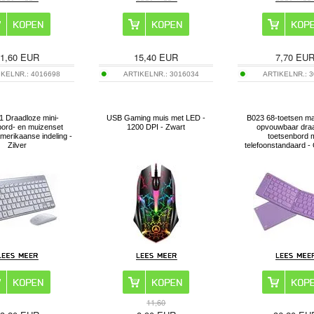
1,60
EUR
15,40
EUR
7,70
EU
IKELNR.:
4016698
ARTIKELNR.:
3016034
ARTIKELNR.:
3
 Draadloze mini-
USB Gaming muis met LED -
B023 68-toetsen ma
bord- en muizenset
1200 DPI - Zwart
opvouwbaar dra
merikaanse indeling -
toetsenbord 
Zilver
telefoonstandaard
11,60