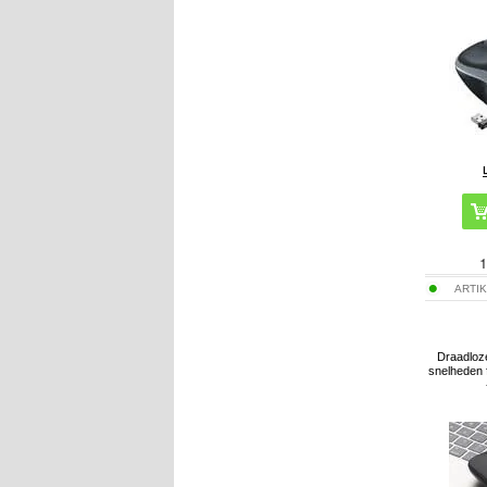
1
ARTIK
Draadloze
snelheden 