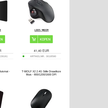
R
41,40
EUR
229161
ARTIKELNR.:
3018590
uismat -
T-WOLF X2 2.4G Stille Draadloze
Muis - 800/1200/1600 DPI