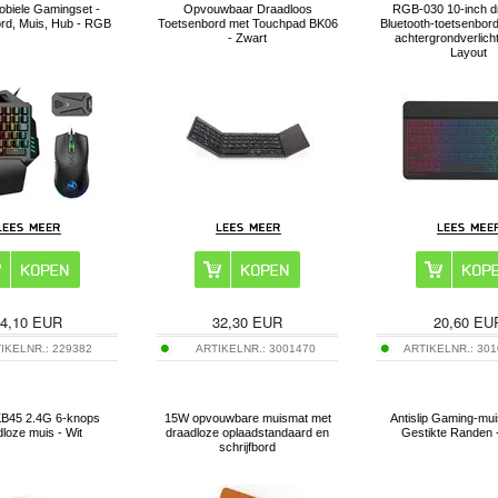
biele Gamingset -
Opvouwbaar Draadloos
RGB-030 10-inch d
rd, Muis, Hub - RGB
Toetsenbord met Touchpad BK06
Bluetooth-toetsenbor
- Zwart
achtergrondverlich
Layout
4,10
EUR
32,30
EUR
20,60
EU
IKELNR.:
229382
ARTIKELNR.:
3001470
ARTIKELNR.:
301
KB45 2.4G 6-knops
15W opvouwbare muismat met
Antislip Gaming-mu
loze muis - Wit
draadloze oplaadstandaard en
Gestikte Randen 
schrijfbord