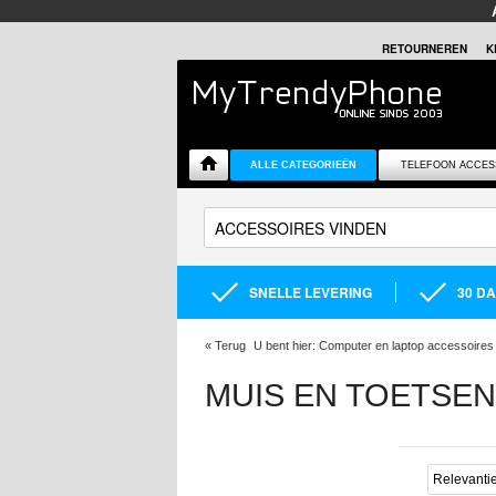
RETOURNEREN
K
ALLE CATEGORIEËN
TELEFOON ACCES
SNELLE LEVERING
30 D
«
Terug
U bent hier:
Computer en laptop accessoires
MUIS EN TOETSE