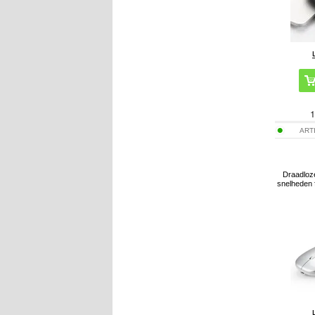
1
ART
Draadloze
snelheden 