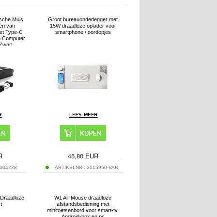
sche Muis
Groot bureauonderlegger met
en van
15W draadloze oplader voor
et Type-C
smartphone / oordopjes
p Computer
 Zwart
R
45,80
EUR
004228
ARTIKELNR.:
3015950-VAR
 Draadloze
W1 Air Mouse draadloze
t
afstandsbediening met
minitoetsenbord voor smart-tv,
Android-box en pc