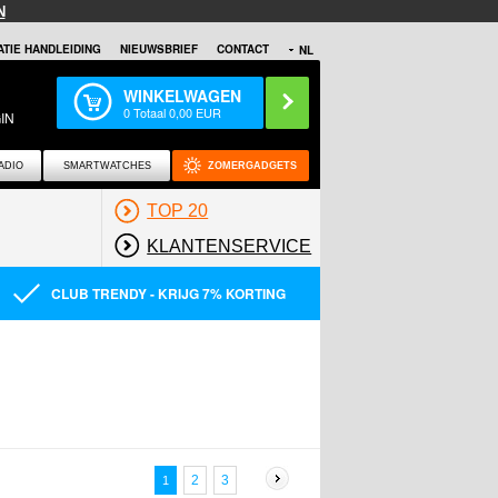
N
TIE HANDLEIDING
NIEUWSBRIEF
CONTACT
NL
WINKELWAGEN
0
Totaal
0,00
EUR
IN
ADIO
SMARTWATCHES
ZOMERGADGETS
TOP 20
KLANTENSERVICE
CLUB TRENDY - KRIJG 7% KORTING
2
3
1