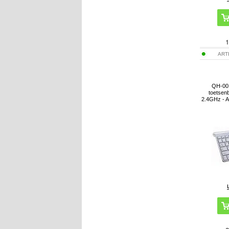
1
ART
QH-001
toetsen
2.4GHz - A