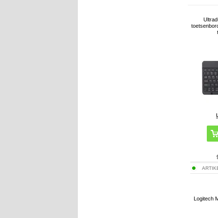
Ultrad
toetsenbord
ARTIK
Logitech 