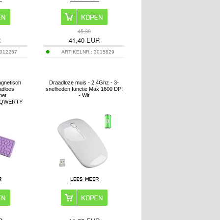
45,30
R
41,40
EUR
012257
ARTIKELNR.:
3015829
gnetisch
Draadloze muis - 2.4Ghz - 3-
adloos
snelheden functie Max 1600 DPI
met
- Wit
 - QWERTY