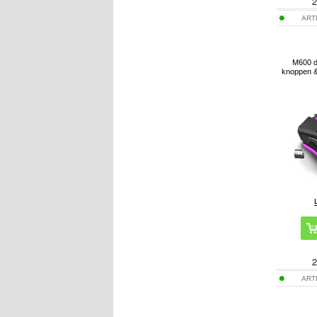
2
ART
M600 d
knoppen &
2
ART