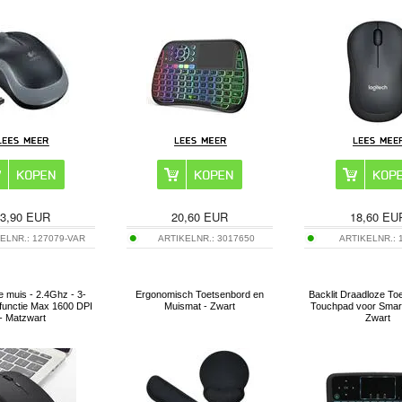
3,90
EUR
20,60
EUR
18,60
EU
ELNR.:
127079-VAR
ARTIKELNR.:
3017650
ARTIKELNR.:
 muis - 2.4Ghz - 3-
Ergonomisch Toetsenbord en
Backlit Draadloze To
functie Max 1600 DPI
Muismat - Zwart
Touchpad voor Smart
- Matzwart
Zwart