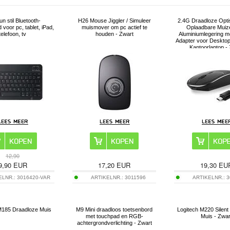
un stil Bluetooth-
H26 Mouse Jiggler / Simuleer
2.4G Draadloze Opti
 voor pc, tablet, iPad,
muismover om pc actief te
Oplaadbare Muiz
telefoon, tv
houden - Zwart
Aluminiumlegering m
Adapter voor Deskto
Kantoorlaptop -
12,90
9,90
EUR
17,20
EUR
19,30
EU
ELNR.:
3016420-VAR
ARTIKELNR.:
3011596
ARTIKELNR.:
3
M185 Draadloze Muis
M9 Mini draadloos toetsenbord
Logitech M220 Silent
met touchpad en RGB-
Muis - Zwar
achtergrondverlichting - Zwart