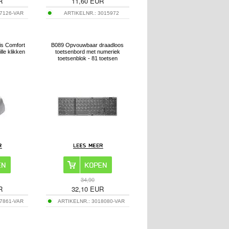
R
11,60
EUR
7126-VAR
ARTIKELNR.:
3015972
is Comfort
B089 Opvouwbaar draadloos
lle klikken
toetsenbord met numeriek
toetsenblok - 81 toetsen
34,90
R
32,10
EUR
7861-VAR
ARTIKELNR.:
3018080-VAR