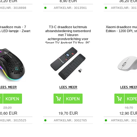
3,20
EUR
8,90
EUR
36,20
EU
IKELNR.:
3018898
ARTIKELNR.:
3013561
ARTIKELNR.:
301
raadloze muis - 7
T3-C draadloze luchtmuis
Xiaomi draadloze mu
 LED-lampje - Zwart
afstandsbediening toetsenbord
Edition - 1200 DPI, sti
met 7 kleuren
achtergrondverlichting voor
Smart TV, Android TV Box, PC,
HTPC
23,20
16,70
0,60
EUR
19,70
EUR
12,90
EU
IKELNR.:
3015525
ARTIKELNR.:
3002765
ARTIKELNR.:
301