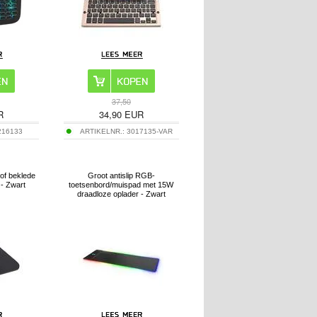
37,50
R
34,90
EUR
216133
ARTIKELNR.:
3017135-VAR
of beklede
Groot antislip RGB-
- Zwart
toetsenbord/muispad met 15W
draadloze oplader - Zwart