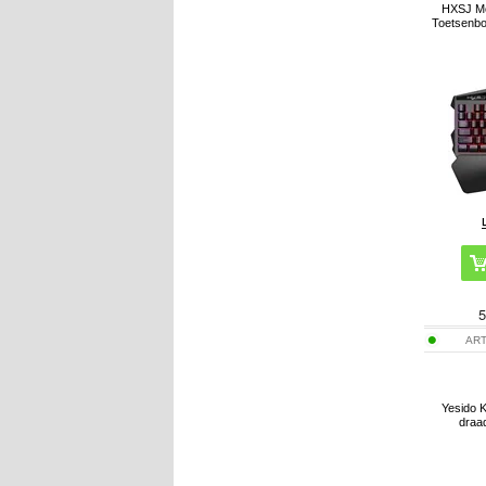
HXSJ Mo
Toetsenbo
5
ART
Yesido 
draad