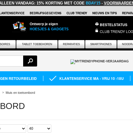
ALLEEN VANDAAG:
15% KORTING MET CODE
BDAY15
-
VOORWAARDE
LANTENSERVICE
BEDRIJFSGEGEVENS
CLUB TRENDY
NIEUWS EN TIPS
REPARA
Ontwerp je eigen
BESTELSTATUS
HOESJES & GADGETS
CLUB TRENDY LOG
SOIRES
TABLET TOEBEHOREN
REPARATIES
SMARTPHONES
NOODR
AGEN RETOURBELEID
KLANTENSERVICE MA - VRIJ 10 -18U
Muis en toetsenbord
NBORD