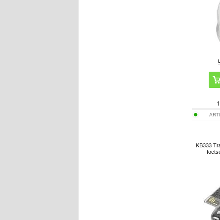
1
ART
KB333 Tra
toets