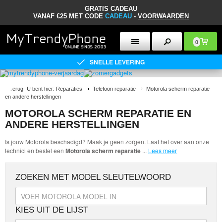
GRATIS CADEAU
VANAF €25 MET CODE
CADEAU
-
VOORWAARDEN
0
SNELLE LEVERING
«
Terug
U bent hier:
Reparaties
Telefoon reparatie
Motorola scherm reparatie
en andere herstellingen
MOTOROLA SCHERM REPARATIE EN
ANDERE HERSTELLINGEN
Is jouw Motorola beschadigd? Maak je geen zorgen. Laat het over aan onze
technici en bestel een
Motorola scherm reparatie
...
Lees meer
ZOEKEN MET MODEL SLEUTELWOORD
KIES UIT DE LIJST