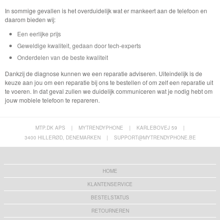
In sommige gevallen is het overduidelijk wat er mankeert aan de telefoon en
daarom bieden wij:
Een eerlijke prijs
Geweldige kwaliteit, gedaan door tech-experts
Onderdelen van de beste kwaliteit
Dankzij de diagnose kunnen we een reparatie adviseren. Uiteindelijk is de
keuze aan jou om een reparatie bij ons te bestellen of om zelf een reparatie uit
te voeren. In dat geval zullen we duidelijk communiceren wat je nodig hebt om
jouw mobiele telefoon te repareren.
MTP.DK APS
|
MYTRENDYPHONE
|
KARLEBOVEJ 59
|
3400 HILLERØD, DENEMARKEN
|
SUPPORT@MYTRENDYPHONE.BE
HOME
KLANTENSERVICE
BESTELSTATUS
RETOURNEREN