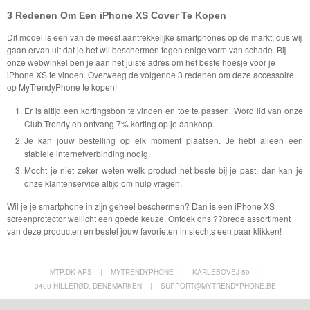
3 Redenen Om Een iPhone XS Cover Te Kopen
Dit model is een van de meest aantrekkelijke smartphones op de markt, dus wij
gaan ervan uit dat je het wil beschermen tegen enige vorm van schade. Bij
onze webwinkel ben je aan het juiste adres om het beste hoesje voor je
iPhone XS te vinden. Overweeg de volgende 3 redenen om deze accessoire
op MyTrendyPhone te kopen!
Er is altijd een kortingsbon te vinden en toe te passen. Word lid van onze
Club Trendy en ontvang 7% korting op je aankoop.
Je kan jouw bestelling op elk moment plaatsen. Je hebt alleen een
stabiele internetverbinding nodig.
Mocht je niet zeker weten welk product het beste bij je past, dan kan je
onze klantenservice altijd om hulp vragen.
Wil je je smartphone in zijn geheel beschermen? Dan is een iPhone XS
screenprotector wellicht een goede keuze. Ontdek ons ??brede assortiment
van deze producten en bestel jouw favorieten in slechts een paar klikken!
MTP.DK APS
|
MYTRENDYPHONE
|
KARLEBOVEJ 59
|
3400 HILLERØD, DENEMARKEN
|
SUPPORT@MYTRENDYPHONE.BE