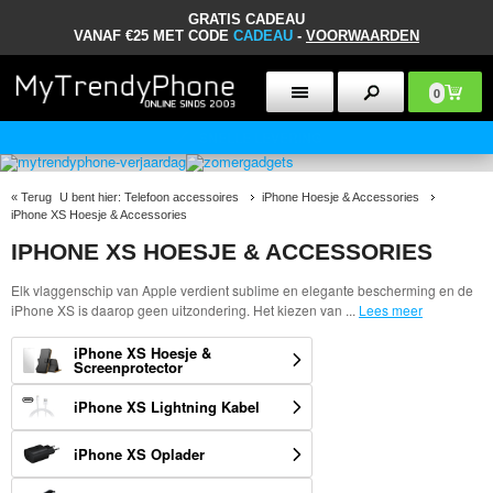
GRATIS CADEAU
VANAF €25 MET CODE
CADEAU
-
VOORWAARDEN
0
30 DAGEN RETOURBELEID
«
Terug
U bent hier:
Telefoon accessoires
iPhone Hoesje & Accessories
iPhone XS Hoesje & Accessories
IPHONE XS HOESJE & ACCESSORIES
Elk vlaggenschip van Apple verdient sublime en elegante bescherming en de
iPhone XS is daarop geen uitzondering. Het kiezen van
...
Lees meer
iPhone XS Hoesje &
Screenprotector
iPhone XS Lightning Kabel
iPhone XS Oplader