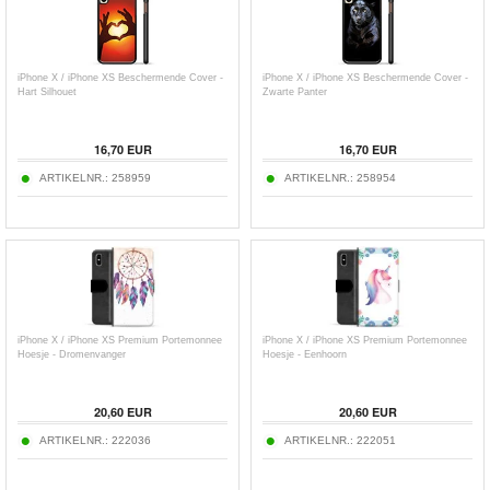
iPhone X / iPhone XS Beschermende Cover -
iPhone X / iPhone XS Beschermende Cover -
Hart Silhouet
Zwarte Panter
16,70
EUR
16,70
EUR
ARTIKELNR.:
258959
ARTIKELNR.:
258954
iPhone X / iPhone XS Premium Portemonnee
iPhone X / iPhone XS Premium Portemonnee
Hoesje - Dromenvanger
Hoesje - Eenhoorn
20,60
EUR
20,60
EUR
ARTIKELNR.:
222036
ARTIKELNR.:
222051