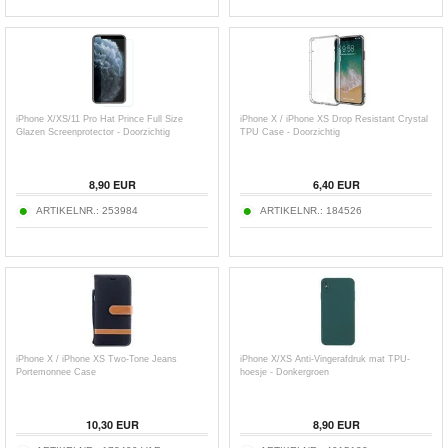
iPhone X/XS/11 Pro Hat Prince Full Size
iPhone X / iPhone XS Drop Resistant Crystal
Glazen Screenprotector - Doorzichtig
TPU Case - Doorzichtig
8,90
EUR
6,40
EUR
ARTIKELNR.:
253984
ARTIKELNR.:
184526
iPhone X / iPhone XS Two-Tone Jeans
iPhone X/XS Anti-Vingerafdruk mat TPU-
Portemonnee Case
hoesje - Donkergroen
10,30
EUR
8,90
EUR