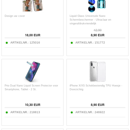
Design uw cover
Liquid Glass Universele Nano
Schermbeschermer - Ultraclaar en
vingerafdrukvriendelijk
12,90
18,00
EUR
8,90
EUR
ARTIKELNR.:
125016
ARTIKELNR.:
151772
Prio Dual Nano Liquid Screen Protector voor
iPhone X/XS Schokbestendig TPU Hoesje -
Smartphone, Tablet - 2 St.
Doorzichtig
10,30
EUR
8,90
EUR
ARTIKELNR.:
218813
ARTIKELNR.:
246922