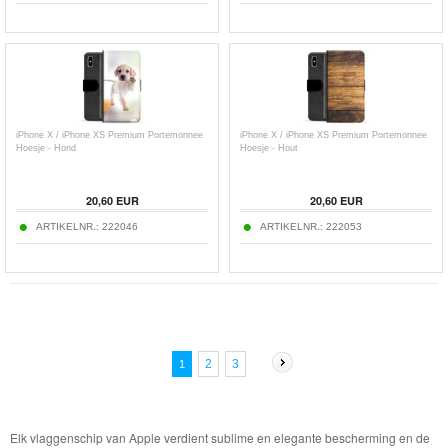
iPhone X / iPhone XS Premium Portemonnee
iPhone X / iPhone XS Premium Portemonnee
Hoesje - Hond
Hoesje - Hout
20,60
EUR
20,60
EUR
ARTIKELNR.:
222046
ARTIKELNR.:
222053
2
3
1
Elk vlaggenschip van Apple verdient sublime en elegante bescherming en de