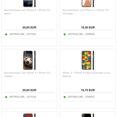
Beschermhoes voor iPhone X / iPhone XS -
Beschermhoes voor iPhone X / iPhone XS -
Space
Vertragen
20,60
EUR
19,30
EUR
ARTIKELNR.:
207530
ARTIKELNR.:
238869
Beschermhoes voor iPhone X / iPhone XS -
iPhone X / iPhone XS Beschermende Cover -
Voetbal
Blokken
20,60
EUR
16,70
EUR
ARTIKELNR.:
207529
ARTIKELNR.:
258955