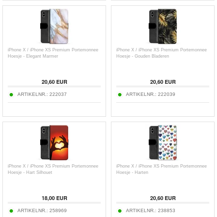
iPhone X / iPhone XS Premium Portemonnee
iPhone X / iPhone XS Premium Portemonnee
Hoesje - Elegant Marmer
Hoesje - Gouden Bladeren
20,60
EUR
20,60
EUR
ARTIKELNR.:
222037
ARTIKELNR.:
222039
iPhone X / iPhone XS Premium Portemonnee
iPhone X / iPhone XS Premium Portemonnee
Hoesje - Hart Silhouet
Hoesje - Harten
18,00
EUR
20,60
EUR
ARTIKELNR.:
258969
ARTIKELNR.:
238853