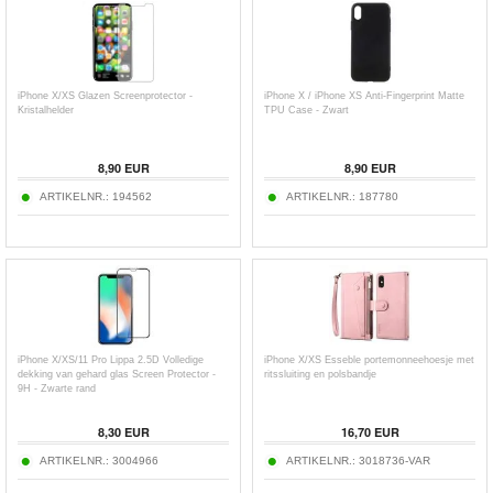
iPhone X/XS Glazen Screenprotector -
iPhone X / iPhone XS Anti-Fingerprint Matte
Kristalhelder
TPU Case - Zwart
8,90
EUR
8,90
EUR
ARTIKELNR.:
194562
ARTIKELNR.:
187780
iPhone X/XS/11 Pro Lippa 2.5D Volledige
iPhone X/XS Esseble portemonneehoesje met
dekking van gehard glas Screen Protector -
ritssluiting en polsbandje
9H - Zwarte rand
8,30
EUR
16,70
EUR
ARTIKELNR.:
3004966
ARTIKELNR.:
3018736-VAR