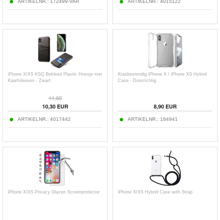
ARTIKELNR.:
172499-VAR
ARTIKELNR.:
4015122
iPhone X/XS KSQ Bekleed Plastic Hoesje met
Krasbestendig iPhone X / iPhone XS Hybrid
Kaartsleuven - Zwart
Case - Doorzichtig
11,60
10,30
EUR
8,90
EUR
ARTIKELNR.:
4017442
ARTIKELNR.:
184941
iPhone X/XS Privacy Glazen Screenprotector
iPhone X/XS Hybrid Case with Strap