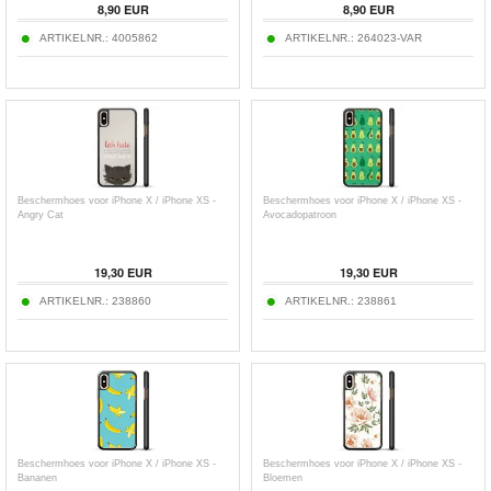
8,90
EUR
8,90
EUR
ARTIKELNR.:
4005862
ARTIKELNR.:
264023-VAR
Beschermhoes voor iPhone X / iPhone XS -
Beschermhoes voor iPhone X / iPhone XS -
Angry Cat
Avocadopatroon
19,30
EUR
19,30
EUR
ARTIKELNR.:
238860
ARTIKELNR.:
238861
Beschermhoes voor iPhone X / iPhone XS -
Beschermhoes voor iPhone X / iPhone XS -
Bananen
Bloemen