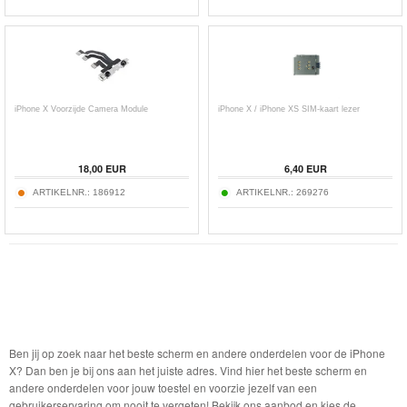
iPhone X Voorzijde Camera Module
iPhone X / iPhone XS SIM-kaart lezer
18,00
EUR
6,40
EUR
ARTIKELNR.:
186912
ARTIKELNR.:
269276
Ben jij op zoek naar het beste scherm en andere onderdelen voor de iPhone
X? Dan ben je bij ons aan het juiste adres. Vind hier het beste scherm en
andere onderdelen voor jouw toestel en voorzie jezelf van een
gebruikerservaring om nooit te vergeten! Bekijk ons aanbod en kies de