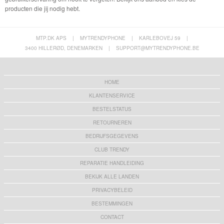
producten die jij nodig hebt.
MTP.DK APS
|
MYTRENDYPHONE
|
KARLEBOVEJ 59
|
3400 HILLERØD, DENEMARKEN
|
SUPPORT@MYTRENDYPHONE.BE
HOME
KLANTENSERVICE
BESTELSTATUS
RETOURNEREN
BEDRIJFSGEGEVENS
CLUB TRENDY
REPARATIE HANDLEIDING
BEKIJK ALLE LANDEN
PRIVACYBELEID
BESTEMMINGEN
CONTACT