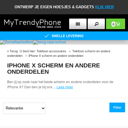
ONTWERP JE EIGEN HOESJES & GADGETS
KLIK HIER
0
SNELLE LEVERING
«
Terug
U bent hier:
Telefoon accessoires
Telefoon scherm en andere
onderdelen
iPhone X scherm en andere onderdelen
IPHONE X SCHERM EN ANDERE
ONDERDELEN
Ben jij op zoek naar het beste scherm en andere onderdelen voor de
iPhone X? Dan ben je bij ons
...
Lees meer
Filter