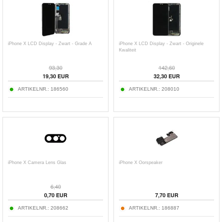
iPhone X LCD Display - Zwart - Grade A
iPhone X LCD Display - Zwart - Originele
Kwaliteit
93,30
142,60
19,30
EUR
32,30
EUR
ARTIKELNR.:
186560
ARTIKELNR.:
208010
iPhone X Camera Lens Glas
iPhone X Oorspeaker
6,40
0,70
EUR
7,70
EUR
ARTIKELNR.:
208662
ARTIKELNR.:
186887