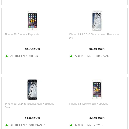
iPhone 6S Camera Reparatie
iPhone 6S LCD & Touchscreen Reparatie -
Wit
55,70 EUR
68,60 EUR
ARTIKELNR.:
90956
ARTIKELNR.:
90892-VAR
iPhone 6S LCD & Touchscreen Reparatie -
iPhone 6S Oortelefoon Reparatie
Zwart
51,80 EUR
42,70 EUR
ARTIKELNR.:
90179-VAR
ARTIKELNR.:
90210