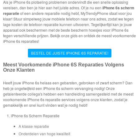
Als je iPhone 6s plotseling problemen ondervindt die een snelle oplossing
vereisen, dan ben je hier aan het juiste adres. Of je nu een
iPhone 6s scherm
reparatie
of een andere reparatie nodig hebt, MyTrendyPhone staat voor jou
klaar! Stuur simpelweg jouw mobiele telefoon naar ons adres, zodat we tegen
lage kosten de telefoon reparatie kunnen uitvoeren. Tegelijkertijd kan je jouw
apparaat ook beschermen met de beste bescherm hoesjes voor iPhone 6s
tegen verschillende prijzen. Bekijk onze gids en ontdek de meest voorkomende
iPhone 6s reparaties!
BESTEL DE JUISTE IPHONE 6S REPARATIE!
Meest Voorkomende iPhone 6S Reparaties Volgens
Onze Klanten
Heeft jouw iPhone 6s helaas een gebarsten, gebroken of zwart scherm? Dan
heb je ongetwijfeld een iPhone 6s scherm vervanging nodig! Onze
getalenteerde collega's hebben een handleiding samengesteld met de meest
voorkomende iPhone 6s reparatie services volgens onze klanten, zodat je
gemakkelijk en snel kunt vinden wat je nodig hebt!
iPhone 6s Scherm Reparatie
A klasse reparatie
Onderdelen van hoge kwaliteit