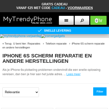
GRATIS CADEAU
VANAF €25 MET CODE
CADEAU
-
VOORWAARDEN
0
SNELLE LEVERING
«
Terug
U bent hier:
Reparaties
Telefoon reparatie
iPhone 6S scherm reparatie
en andere herstellingen
IPHONE 6S SCHERM REPARATIE EN
ANDERE HERSTELLINGEN
Als je iPhone 6s plotseling problemen ondervindt die een snelle oplossing
vereisen, dan ben je hier aan het juiste adres.
...
Lees meer
Filter