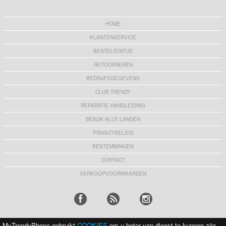
HOME
KLANTENSERVICE
BESTELSTATUS
RETOURNEREN
BEDRIJFSGEGEVENS
CLUB TRENDY
REPARATIE HANDLEIDING
BEKIJK ALLE LANDEN
PRIVACYBELEID
BESTEMMINGEN
CONTACT
VERKOOPVOORWAARDEN
MyTrendyPhone gebruikt
COOKIES
om u beter van dienst te kunnen zijn