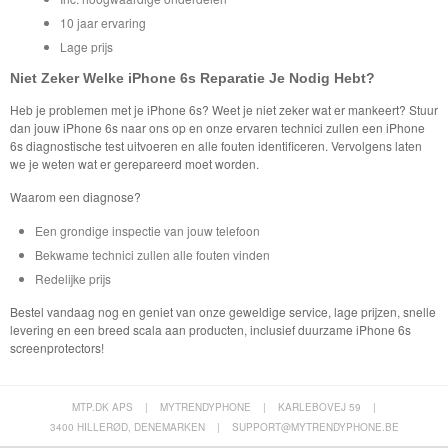
10 jaar ervaring
Lage prijs
Niet Zeker Welke iPhone 6s Reparatie Je Nodig Hebt?
Heb je problemen met je iPhone 6s? Weet je niet zeker wat er mankeert? Stuur
dan jouw iPhone 6s naar ons op en onze ervaren technici zullen een iPhone
6s diagnostische test uitvoeren en alle fouten identificeren. Vervolgens laten
we je weten wat er gerepareerd moet worden.
Waarom een diagnose?
Een grondige inspectie van jouw telefoon
Bekwame technici zullen alle fouten vinden
Redelijke prijs
Bestel vandaag nog en geniet van onze geweldige service, lage prijzen, snelle
levering en een breed scala aan producten, inclusief duurzame iPhone 6s
screenprotectors!
MTP.DK APS
|
MYTRENDYPHONE
|
KARLEBOVEJ 59
|
3400 HILLERØD, DENEMARKEN
|
SUPPORT@MYTRENDYPHONE.BE