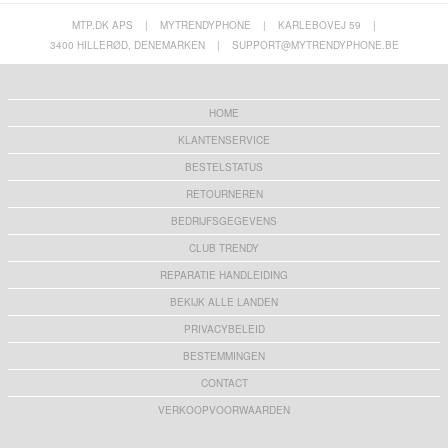
MTP.DK APS
|
MYTRENDYPHONE
|
KARLEBOVEJ 59
|
3400 HILLERØD, DENEMARKEN
|
SUPPORT@MYTRENDYPHONE.BE
HOME
KLANTENSERVICE
BESTELSTATUS
RETOURNEREN
BEDRIJFSGEGEVENS
CLUB TRENDY
REPARATIE HANDLEIDING
BEKIJK ALLE LANDEN
PRIVACYBELEID
BESTEMMINGEN
CONTACT
VERKOOPVOORWAARDEN