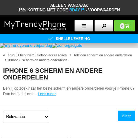
ALLEEN VANDAAG:
15% KORTING MET CODE
BDAY15
-
VOORWAARDEN
0
SNELLE LEVERING
«
Terug
U bent hier:
Telefoon accessoires
Telefoon scherm en andere onderdelen
iPhone 6 scherm en andere onderdelen
IPHONE 6 SCHERM EN ANDERE
ONDERDELEN
Ben jij op zoek naar het beste scherm en andere onderdelen voor je iPhone 6?
Dan ben je bij ons
...
Lees meer
Filter