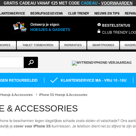
GRATIS CADEAU
VANAF €25 MET CODE
CADEAU
-
VOORWAARDEN
LANTENSERVICE
BEDRIJFSGEGEVENS
CLUB TRENDY
NIEUWS EN TIPS
REPARA
Ontwerp je eigen
BESTELSTATUS
HOESJES & GADGETS
CLUB TRENDY LOG
SOIRES
TABLET TOEBEHOREN
REPARATIES
SMARTPHONES
NOODR
AGEN RETOURBELEID
KLANTENSERVICE MA - VRIJ 10 -18U
 Hoesje & Accessories
iPhone 5S Hoesje & Accessories
E & ACCESSORIES
hone te beschermen tegen dagelijkse schade zoals stoten of valschade? Ons aanbo
elijk je
cover voor iPhone 5S
kunt kiezen. Je telefoon dient net zo stijlvol te zijn al