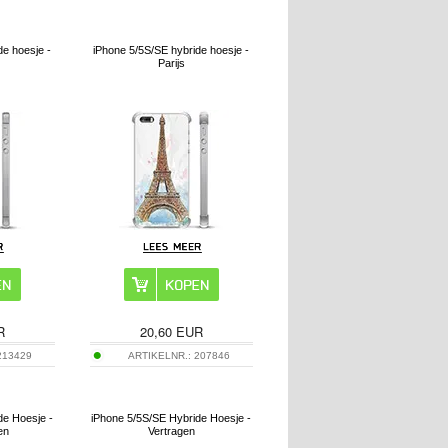
de hoesje -
iPhone 5/5S/SE hybride hoesje -
Parijs
R
20,60
EUR
213429
ARTIKELNR.:
207846
de Hoesje -
iPhone 5/5S/SE Hybride Hoesje -
en
Vertragen