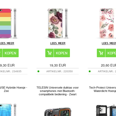
9,30
EUR
19,30
EUR
20,60
EU
IKELNR.:
234935
ARTIKELNR.:
220350
ARTIKELNR.:
S/SE Hybride Hoesje -
TELESIN Universele duiktas voor
Tech-Protect Univers
Zee
smartphones met Bluetooth-
Waterdicht Hoesje
compatibele bediening - Zwart