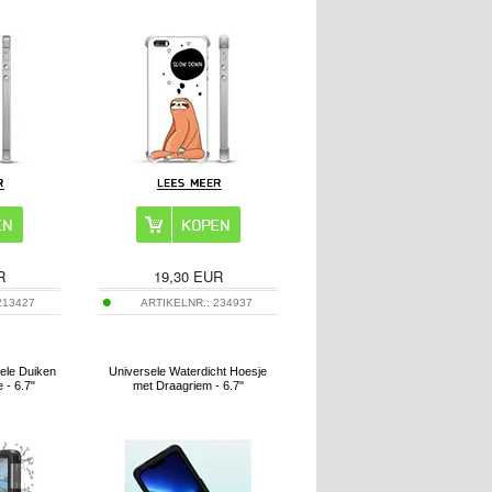
R
19,30
EUR
213427
ARTIKELNR.:
234937
ele Duiken
Universele Waterdicht Hoesje
 - 6.7"
met Draagriem - 6.7"