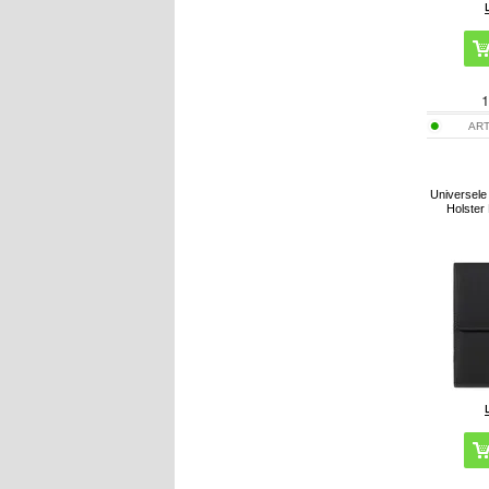
1
ART
Universele
Holster 