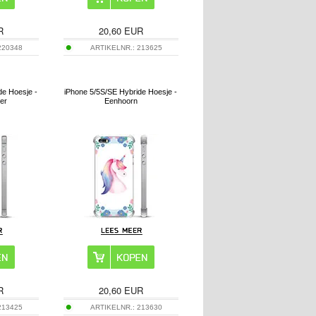
R
20,60
EUR
220348
ARTIKELNR.:
213625
de Hoesje -
iPhone 5/5S/SE Hybride Hoesje -
er
Eenhoorn
R
20,60
EUR
213425
ARTIKELNR.:
213630