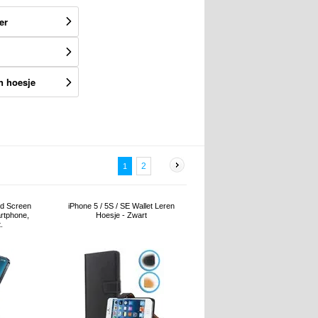
er
n hoesje
2
1
id Screen
iPhone 5 / 5S / SE Wallet Leren
rtphone,
Hoesje - Zwart
.