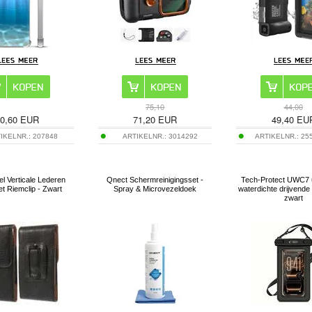
75,10
44,00
0,60
EUR
71,20
EUR
49,40
EU
IKELNR.:
207848
ARTIKELNR.:
3014292
ARTIKELNR.:
25
l Verticale Lederen
Qnect Schermreinigingsset -
Tech-Protect UWC7 
t Riemclip - Zwart
Spray & Microvezeldoek
waterdichte drijvende 
zwart