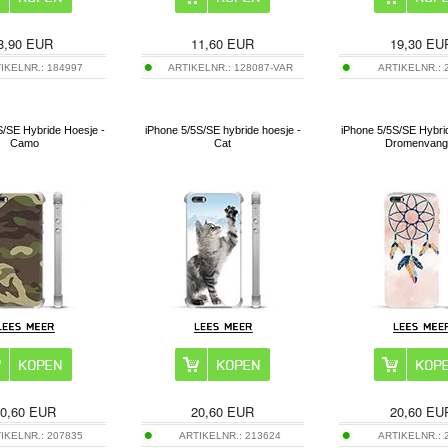
8,90
EUR
11,60
EUR
19,30
EU
IKELNR.:
184997
ARTIKELNR.:
128087-VAR
ARTIKELNR.:
S/SE Hybride Hoesje -
iPhone 5/5S/SE hybride hoesje -
iPhone 5/5S/SE Hybri
Camo
Cat
Dromenvang
0,60
EUR
20,60
EUR
20,60
EU
IKELNR.:
207835
ARTIKELNR.:
213624
ARTIKELNR.: