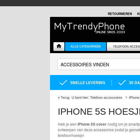
RETOURNEREN
K
ALLE CATEGORIEËN
TELEFOON ACCES
SNELLE LEVERING
30 D
«
Terug
U bent hier:
Telefoon accessoires
iPhone
IPHONE 5S HOESJ
Heb je een
iPhone 5S cover
nodig om je smartp
ontwerpen van deze accessoires zodat je gemakk
telefoonhoesje!