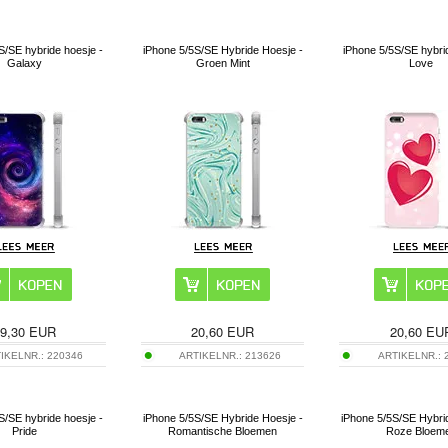
S/SE hybride hoesje -
iPhone 5/5S/SE Hybride Hoesje -
iPhone 5/5S/SE hybri
Galaxy
Groen Mint
Love
9,30
EUR
20,60
EUR
20,60
EU
IKELNR.:
220346
ARTIKELNR.:
213626
ARTIKELNR.:
S/SE hybride hoesje -
iPhone 5/5S/SE Hybride Hoesje -
iPhone 5/5S/SE Hybri
Pride
Romantische Bloemen
Roze Bloem