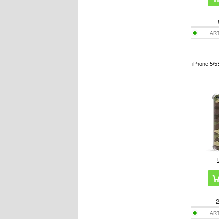
ART
iPhone 5/5
2
ART