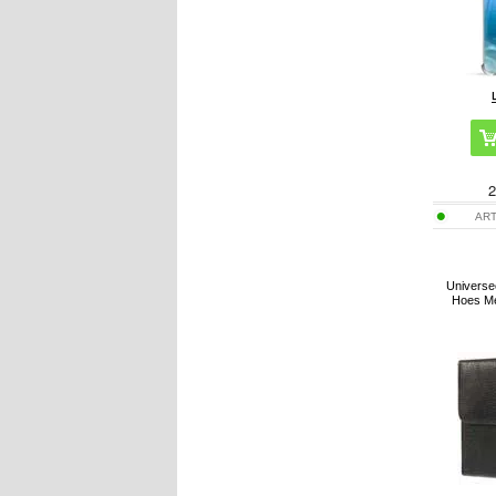
2
ART
Universee
Hoes Me