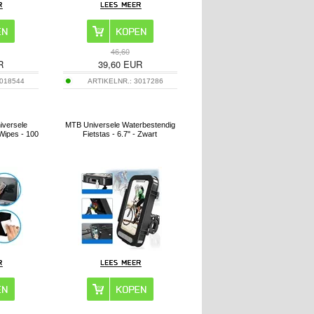
46,60
R
39,60
EUR
018544
ARTIKELNR.:
3017286
iversele
MTB Universele Waterbestendig
Wipes - 100
Fietstas - 6.7" - Zwart