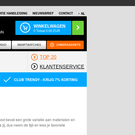
TIE HANDLEIDING
NIEUWSBRIEF
CONTACT
NL
WINKELWAGEN
0
Totaal
0,00
EUR
IN
ADIO
SMARTWATCHES
ZOMERGADGETS
TOP 20
KLANTENSERVICE
CLUB TRENDY - KRIJG 7% KORTING
d bevat een grote variatie aan materialen en
s jij, dus neem de tijd en kies je favoriete