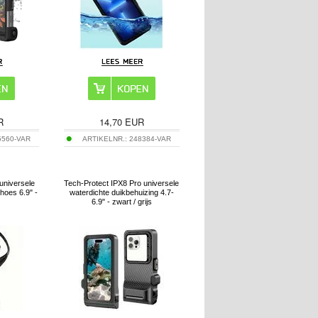
R
14,70
EUR
5560-VAR
ARTIKELNR.:
248384-VAR
universele
Tech-Protect IPX8 Pro universele
hoes 6.9" -
waterdichte duikbehuizing 4.7-
6.9" - zwart / grijs