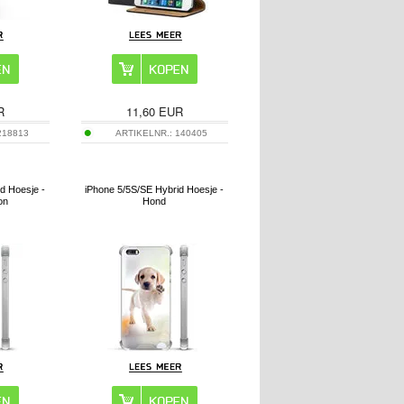
R
11,60
EUR
218813
ARTIKELNR.:
140405
d Hoesje -
iPhone 5/5S/SE Hybrid Hoesje -
on
Hond