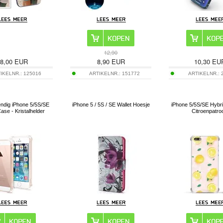
12,90
8,00
EUR
8,90
EUR
10,30
EU
IKELNR.:
125016
ARTIKELNR.:
151772
ARTIKELNR.:
ndig iPhone 5/5S/SE
iPhone 5 / 5S / SE Wallet Hoesje
iPhone 5/5S/SE Hybri
ase - Kristalhelder
Citroenpatro