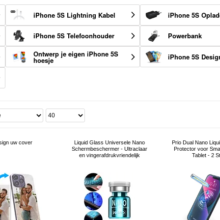
iPhone 5S Lightning Kabel
iPhone 5S Oplad
iPhone 5S Telefoonhouder
Powerbank
Ontwerp je eigen iPhone 5S
iPhone 5S Desig
hoesje
sign uw cover
Liquid Glass Universele Nano
Prio Dual Nano Liqu
Schermbeschermer - Ultraclaar
Protector voor Sma
en vingerafdrukvriendelijk
Tablet - 2 St