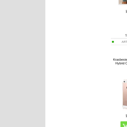
1
ART
Krasbeste
Hybrid C