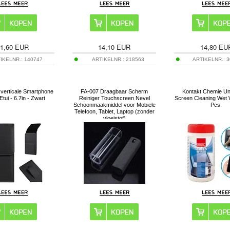
1,60
EUR
14,10
EUR
14,80
EU
IKELNR.:
140747
ARTIKELNR.:
218563
ARTIKELNR.:
3
 verticale Smartphone
FA-007 Draagbaar Scherm
Kontakt Chemie Un
Etui - 6.7in - Zwart
Reiniger Touchscreen Nevel
Screen Cleaning Wet 
Schoonmaakmiddel voor Mobiele
Pcs.
Telefoon, Tablet, Laptop (zonder
vloeistof)