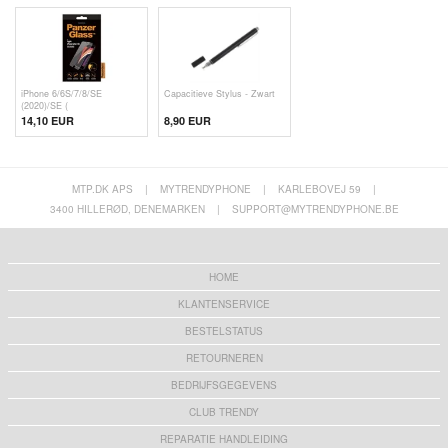
iPhone 6/6S/7/8/SE
Capacitieve Stylus - Zwart
(2020)/SE (
14,10 EUR
8,90 EUR
MTP.DK APS
|
MYTRENDYPHONE
|
KARLEBOVEJ 59
|
3400 HILLERØD, DENEMARKEN
|
SUPPORT@MYTRENDYPHONE.BE
HOME
KLANTENSERVICE
BESTELSTATUS
RETOURNEREN
BEDRIJFSGEGEVENS
CLUB TRENDY
REPARATIE HANDLEIDING