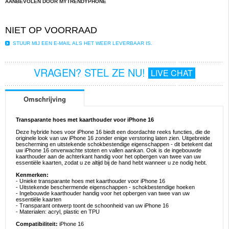
AANBEVOLEN DOOR MYTRENDYPHONE
NIET OP VOORRAAD
STUUR MIJ EEN E-MAIL ALS HET WEER LEVERBAAR IS.
VRAGEN? STEL ZE NU!
LIVE CHAT
Omschrijving
Transparante hoes met kaarthouder voor iPhone 16
Deze hybride hoes voor iPhone 16 biedt een doordachte reeks functies, die de
originele look van uw iPhone 16 zonder enige verstoring laten zien. Uitgebreide
bescherming en uitstekende schokbestendige eigenschappen - dit betekent dat
uw iPhone 16 onverwachte stoten en vallen aankan. Ook is de ingebouwde
kaarthouder aan de achterkant handig voor het opbergen van twee van uw
essentiële kaarten, zodat u ze altijd bij de hand hebt wanneer u ze nodig hebt.
Kenmerken:
- Unieke transparante hoes met kaarthouder voor iPhone 16
- Uitstekende beschermende eigenschappen - schokbestendige hoeken
- Ingebouwde kaarthouder handig voor het opbergen van twee van uw
essentiële kaarten
- Transparant ontwerp toont de schoonheid van uw iPhone 16
- Materialen: acryl, plastic en TPU
Compatibiliteit:
iPhone 16