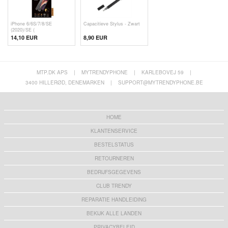
iPhone 6/6S/7/8/SE
Capacitieve Stylus - Zwart
(2020)/SE (
14,10 EUR
8,90 EUR
MTP.DK APS
|
MYTRENDYPHONE
|
KARLEBOVEJ 59
|
3400 HILLERØD, DENEMARKEN
|
SUPPORT@MYTRENDYPHONE.BE
HOME
KLANTENSERVICE
BESTELSTATUS
RETOURNEREN
BEDRIJFSGEGEVENS
CLUB TRENDY
REPARATIE HANDLEIDING
BEKIJK ALLE LANDEN
PRIVACYBELEID