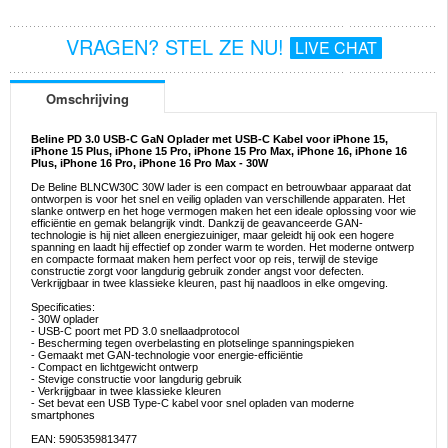
VRAGEN? STEL ZE NU!
LIVE CHAT
Omschrijving
Beline PD 3.0 USB-C GaN Oplader met USB-C Kabel voor iPhone 15,
iPhone 15 Plus, iPhone 15 Pro, iPhone 15 Pro Max, iPhone 16, iPhone 16
Plus, iPhone 16 Pro, iPhone 16 Pro Max - 30W
De Beline BLNCW30C 30W lader is een compact en betrouwbaar apparaat dat
ontworpen is voor het snel en veilig opladen van verschillende apparaten. Het
slanke ontwerp en het hoge vermogen maken het een ideale oplossing voor wie
efficiëntie en gemak belangrijk vindt. Dankzij de geavanceerde GAN-
technologie is hij niet alleen energiezuiniger, maar geleidt hij ook een hogere
spanning en laadt hij effectief op zonder warm te worden. Het moderne ontwerp
en compacte formaat maken hem perfect voor op reis, terwijl de stevige
constructie zorgt voor langdurig gebruik zonder angst voor defecten.
Verkrijgbaar in twee klassieke kleuren, past hij naadloos in elke omgeving.
Specificaties:
- 30W oplader
- USB-C poort met PD 3.0 snellaadprotocol
- Bescherming tegen overbelasting en plotselinge spanningspieken
- Gemaakt met GAN-technologie voor energie-efficiëntie
- Compact en lichtgewicht ontwerp
- Stevige constructie voor langdurig gebruik
- Verkrijgbaar in twee klassieke kleuren
- Set bevat een USB Type-C kabel voor snel opladen van moderne
smartphones
EAN: 5905359813477