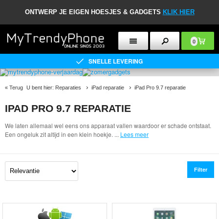
ONTWERP JE EIGEN HOESJES & GADGETS
KLIK HIER
0
SNELLE LEVERING
«
Terug
U bent hier:
Reparaties
iPad reparatie
iPad Pro 9.7 reparatie
IPAD PRO 9.7 REPARATIE
We laten allemaal wel eens ons apparaat vallen waardoor er schade ontstaat.
Een ongeluk zit altijd in een klein hoekje.
...
Lees meer
Filter