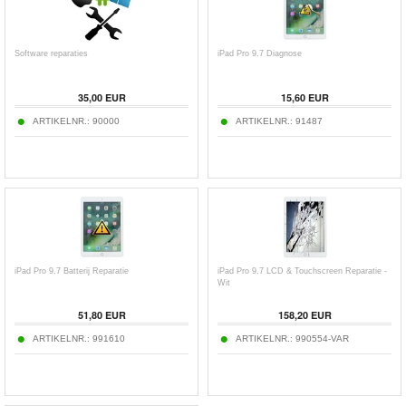
Software reparaties
iPad Pro 9.7 Diagnose
35,00 EUR
15,60 EUR
ARTIKELNR.:
90000
ARTIKELNR.:
91487
iPad Pro 9.7 Batterij Reparatie
iPad Pro 9.7 LCD & Touchscreen Reparatie -
Wit
51,80 EUR
158,20 EUR
ARTIKELNR.:
991610
ARTIKELNR.:
990554-VAR