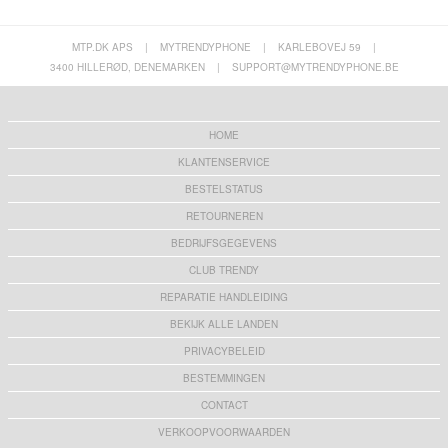
MTP.DK APS
|
MYTRENDYPHONE
|
KARLEBOVEJ 59
|
3400 HILLERØD, DENEMARKEN
|
SUPPORT@MYTRENDYPHONE.BE
HOME
KLANTENSERVICE
BESTELSTATUS
RETOURNEREN
BEDRIJFSGEGEVENS
CLUB TRENDY
REPARATIE HANDLEIDING
BEKIJK ALLE LANDEN
PRIVACYBELEID
BESTEMMINGEN
CONTACT
VERKOOPVOORWAARDEN