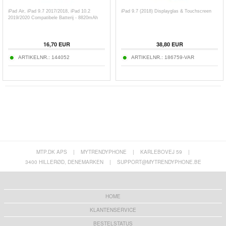
iPad Air, iPad 9.7 2017/2018, iPad 10.2
iPad 9.7 (2018) Displayglas & Touchscreen
2019/2020 Compatibele Batterij - 8820mAh
16,70
EUR
38,80
EUR
ARTIKELNR.:
144052
ARTIKELNR.:
186759-VAR
MTP.DK APS
|
MYTRENDYPHONE
|
KARLEBOVEJ 59
|
3400 HILLERØD, DENEMARKEN
|
SUPPORT@MYTRENDYPHONE.BE
HOME
KLANTENSERVICE
BESTELSTATUS