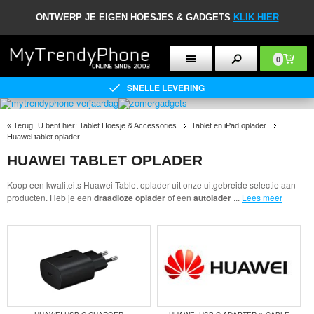
ONTWERP JE EIGEN HOESJES & GADGETS
KLIK HIER
0
SNELLE LEVERING
«
Terug
U bent hier:
Tablet Hoesje & Accessories
Tablet en iPad oplader
Huawei tablet oplader
HUAWEI TABLET OPLADER
Koop een kwaliteits Huawei Tablet oplader uit onze uitgebreide selectie aan
producten. Heb je een
draadloze oplader
of een
autolader
...
Lees meer