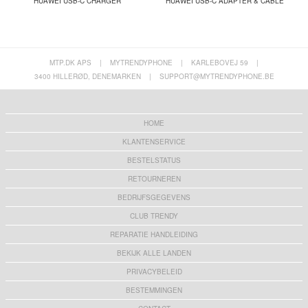
HUAWEI USB-C CHARGER
HUAWEI USB-C ADAPTER & CABLE
MTP.DK APS
|
MYTRENDYPHONE
|
KARLEBOVEJ 59
|
3400 HILLERØD, DENEMARKEN
|
SUPPORT@MYTRENDYPHONE.BE
HOME
KLANTENSERVICE
BESTELSTATUS
RETOURNEREN
BEDRIJFSGEGEVENS
CLUB TRENDY
REPARATIE HANDLEIDING
BEKIJK ALLE LANDEN
PRIVACYBELEID
BESTEMMINGEN