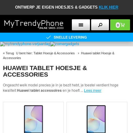
ONTWERP JE EIGEN HOESJES & GADGETS
KLIK HIER
0
SNELLE LEVERING
«
Terug
U bent hier:
Tablet Hoesje & Accessories
Huawei tablet Hoesje &
Accessories
HUAWEI TABLET HOESJE &
ACCESSORIES
Ongeacht welk model precies je in je bezit hebt, je toestel verdient hoge
kwaliteit
Huawei tablet accessoires
en je hoeft
...
Lees meer