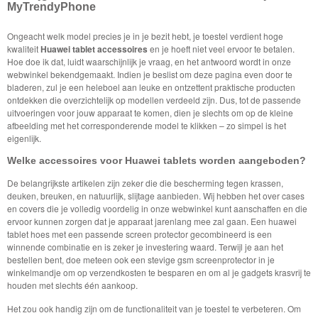
MyTrendyPhone
Ongeacht welk model precies je in je bezit hebt, je toestel verdient hoge
kwaliteit
Huawei tablet accessoires
en je hoeft niet veel ervoor te betalen.
Hoe doe ik dat, luidt waarschijnlijk je vraag, en het antwoord wordt in onze
webwinkel bekendgemaakt. Indien je beslist om deze pagina even door te
bladeren, zul je een heleboel aan leuke en ontzettent praktische producten
ontdekken die overzichtelijk op modellen verdeeld zijn. Dus, tot de passende
uitvoeringen voor jouw apparaat te komen, dien je slechts om op de kleine
afbeelding met het corresponderende model te klikken – zo simpel is het
eigenlijk.
Welke accessoires voor Huawei tablets worden aangeboden?
De belangrijkste artikelen zijn zeker die die bescherming tegen krassen,
deuken, breuken, en natuurlijk, slijtage aanbieden. Wij hebben het over cases
en covers die je volledig voordelig in onze webwinkel kunt aanschaffen en die
ervoor kunnen zorgen dat je apparaat jarenlang mee zal gaan. Een huawei
tablet hoes met een passende screen protector gecombineerd is een
winnende combinatie en is zeker je investering waard. Terwijl je aan het
bestellen bent, doe meteen ook een stevige gsm screenprotector in je
winkelmandje om op verzendkosten te besparen en om al je gadgets krasvrij te
houden met slechts één aankoop.
Het zou ook handig zijn om de functionaliteit van je toestel te verbeteren. Om