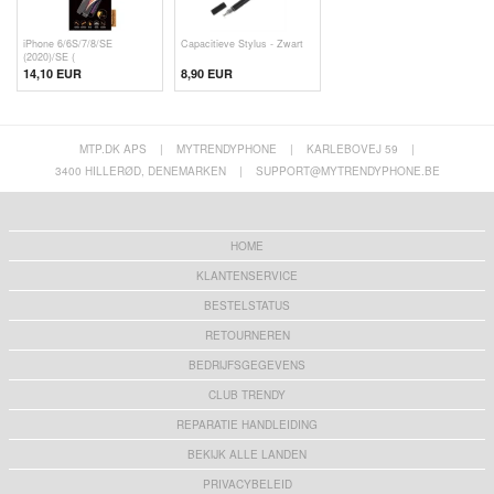
iPhone 6/6S/7/8/SE
Capacitieve Stylus - Zwart
(2020)/SE (
14,10 EUR
8,90 EUR
MTP.DK APS
|
MYTRENDYPHONE
|
KARLEBOVEJ 59
|
3400 HILLERØD, DENEMARKEN
|
SUPPORT@MYTRENDYPHONE.BE
HOME
KLANTENSERVICE
BESTELSTATUS
RETOURNEREN
BEDRIJFSGEGEVENS
CLUB TRENDY
REPARATIE HANDLEIDING
BEKIJK ALLE LANDEN
PRIVACYBELEID