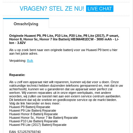
VRAGEN? STEL ZE NU!
LIVE CHAT
Omschrijving
Originele Huawei P9, P9 Lite, P10 Lite, P20 Lite, P8 Lite (2017), P smart,
Honor 8, Honor 5c, Honor 7 lite Batterij HB366481ECW - 3000 mAh - Li-
Ion - 3.82V
Als u op zoek bent naar een originele batterij voor uw Huawei P9 bent u hier
aan het juiste adres.
Verpakking:
Bulk
Reparatie:
Als u zelf een apparaat niet wilt repareren, kunnen wij dat voor u doen. Onze
vakkundige technici hebben duizenden telefoons gerepareerd en, met dat in uw
achterhoofd, kunnen we u garanderen dat uw apparaat weer perfect zal
werken. Wij voeren reparaties uit in onze eigen werkplaats, met andere
woorden, wij zullen uw toestel niet aan een extern service centrum aanbieden.
Dit betekent dat wij de snelste en goedkoopste service op de markt bieden.
Volg de link hieronder en lees meer:
Huawei P9 Batterij Reparatie
Huawei P9 Lite Batterij Reparatie
Huawei Honor 8 Batterij Reparatie
Huawei Honor 5c, Honor 7 lite Batterij Reparatie
Huawei P10 Lite Batterij Reparatie
Huawei P8 Lite (2017) Batterij Reparatie
EAN: 5712579759740