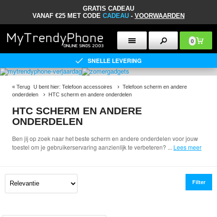
GRATIS CADEAU
VANAF €25 MET CODE
CADEAU
-
VOORWAARDEN
0
SNELLE LEVERING
«
Terug
U bent hier:
Telefoon accessoires
Telefoon scherm en andere
onderdelen
HTC scherm en andere onderdelen
HTC SCHERM EN ANDERE
ONDERDELEN
Ben jij op zoek naar het beste scherm en andere onderdelen voor jouw
toestel om je gebruikerservaring aanzienlijk te verbeteren?
...
Lees meer
Filter