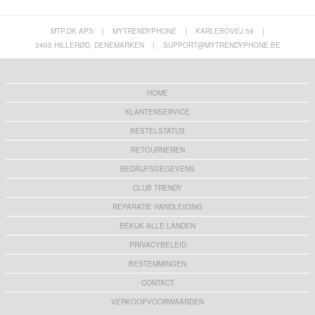
MTP.DK APS
|
MYTRENDYPHONE
|
KARLEBOVEJ 59
|
3400 HILLERØD, DENEMARKEN
|
SUPPORT@MYTRENDYPHONE.BE
HOME
KLANTENSERVICE
BESTELSTATUS
RETOURNEREN
BEDRIJFSGEGEVENS
CLUB TRENDY
REPARATIE HANDLEIDING
BEKIJK ALLE LANDEN
PRIVACYBELEID
BESTEMMINGEN
CONTACT
VERKOOPVOORWAARDEN