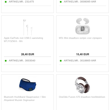
ARTIKELNR.:
231475
ARTIKELNR.:
3008095-VAR
Apple EarPods met USB-C-aansluiting
M51 Mini draadloze oortjes voor zijslapers
MTJY3ZM/A - Wit
28,40
EUR
15,40
EUR
ARTIKELNR.:
3003040
ARTIKELNR.:
3018865-VAR
Bluetooth Hoofdband Slaapmasker / Slim
OneOdio Fusion A70 draadloze hoofdtelefoon
Afspelend Muziek Oogmasker