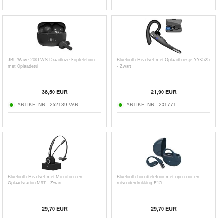
JBL Wave 200TWS Draadloze Koptelefoon
Bluetooth Headset met Oplaadhoesje YYK525
met Oplaadetui
- Zwart
38,50
EUR
21,90
EUR
ARTIKELNR.:
252139-VAR
ARTIKELNR.:
231771
Bluetooth Headset met Microfoon en
Bluetooth-hoofdtelefoon met open oor en
Oplaadstation M97 - Zwart
ruisonderdrukking F15
29,70
EUR
29,70
EUR