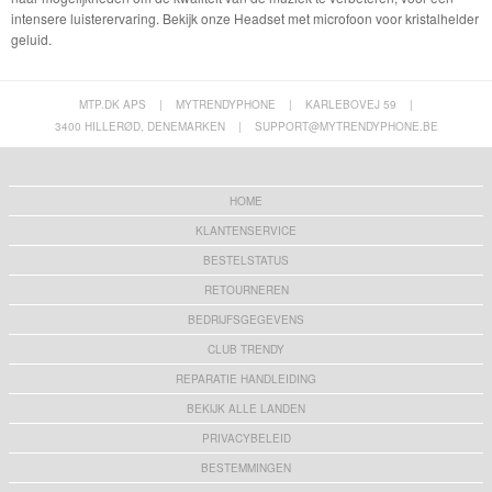
intensere luisterervaring. Bekijk onze Headset met microfoon voor kristalhelder
geluid.
MTP.DK APS
|
MYTRENDYPHONE
|
KARLEBOVEJ 59
|
3400 HILLERØD, DENEMARKEN
|
SUPPORT@MYTRENDYPHONE.BE
HOME
KLANTENSERVICE
BESTELSTATUS
RETOURNEREN
BEDRIJFSGEGEVENS
CLUB TRENDY
REPARATIE HANDLEIDING
BEKIJK ALLE LANDEN
PRIVACYBELEID
BESTEMMINGEN