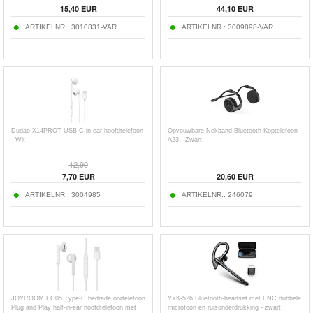
15,40
EUR
44,10
EUR
ARTIKELNR.:
3010831-VAR
ARTIKELNR.:
3009898-VAR
Dudao X14PROT USB-C in-ear hoofdtelefoon
Opvouwbare Nekband Bluetooth Koptelefoon
- Wit
A23 - Zwart
12,90
7,70
EUR
20,60
EUR
ARTIKELNR.:
3004985
ARTIKELNR.:
246079
JOYROOM EC05 Type-C bedrade oortelefoon
YYK-526 Bluetooth-headset met ENC dubbele
Plug and Play half-in-ear hoofdtelefoon met
microfoon en ruisonderdrukking - zwart