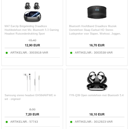
M47 Earclip Botgeleiding Draadloze
Bluetooth Hoofdband Draadloze Muziek
Hoofdtelefoon met Mic Bluetooth 5.3 Gaming
Oortelefoon Slaap Earbud HD Stereo
Headset Ruisonderdrukking Sport
Luidspreker voor Slapen, Workout, Joggen,
Hoofdtelefoon
Yoga
15,40
12,90
EUR
16,70
EUR
ARTIKELNR.:
3003918-VAR
ARTIKELNR.:
3003538-VAR
Samsung stereo headset EHS64AVFWE in
YYK-Q39 Open oortelefoon met Bluetooth 5.4
wit - origineel
8,90
7,20
EUR
18,10
EUR
ARTIKELNR.:
57743
ARTIKELNR.:
3012923-VAR