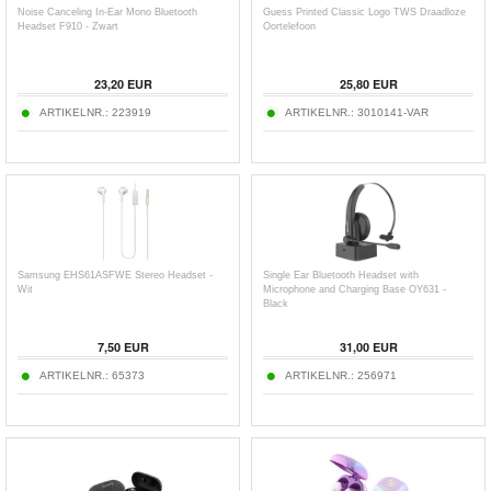
Noise Canceling In-Ear Mono Bluetooth
Guess Printed Classic Logo TWS Draadloze
Headset F910 - Zwart
Oortelefoon
23,20
EUR
25,80
EUR
ARTIKELNR.:
223919
ARTIKELNR.:
3010141-VAR
Samsung EHS61ASFWE Stereo Headset -
Single Ear Bluetooth Headset with
Wit
Microphone and Charging Base OY631 -
Black
7,50
EUR
31,00
EUR
ARTIKELNR.:
65373
ARTIKELNR.:
256971