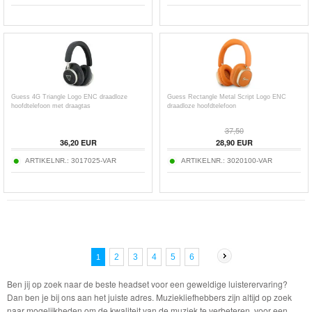
Guess 4G Triangle Logo ENC draadloze
Guess Rectangle Metal Script Logo ENC
hoofdtelefoon met draagtas
draadloze hoofdtelefoon
37,50
36,20
EUR
28,90
EUR
ARTIKELNR.:
3017025-VAR
ARTIKELNR.:
3020100-VAR
2
3
4
5
6
1
Ben jij op zoek naar de beste headset voor een geweldige luisterervaring?
Dan ben je bij ons aan het juiste adres. Muziekliefhebbers zijn altijd op zoek
naar mogelijkheden om de kwaliteit van de muziek te verbeteren, voor een