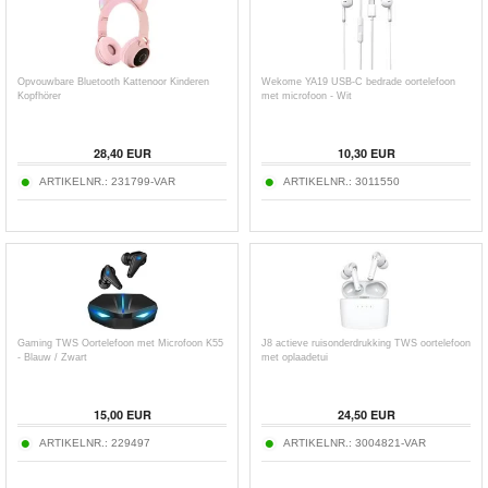
Opvouwbare Bluetooth Kattenoor Kinderen
Wekome YA19 USB-C bedrade oortelefoon
Kopfhörer
met microfoon - Wit
28,40
EUR
10,30
EUR
ARTIKELNR.:
231799-VAR
ARTIKELNR.:
3011550
Gaming TWS Oortelefoon met Microfoon K55
J8 actieve ruisonderdrukking TWS oortelefoon
- Blauw / Zwart
met oplaadetui
15,00
EUR
24,50
EUR
ARTIKELNR.:
229497
ARTIKELNR.:
3004821-VAR