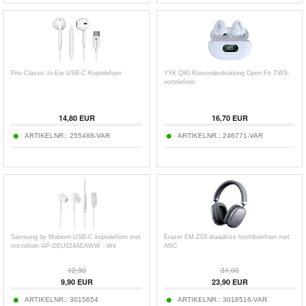
Prio Classic In-Ear USB-C Koptelefoon
YYK Q80 Ruisonderdrukking Open Fit TWS-
oortelefoon
14,80
EUR
16,70
EUR
ARTIKELNR.:
255488-VAR
ARTIKELNR.:
246771-VAR
Samsung by Mobeen USB-C koptelefoon met
Erazer EM-Z03 draadloze hoofdtelefoon met
microfoon GP-OEU024AEAWW - Wit
ANC
12,90
31,00
9,90
EUR
23,90
EUR
ARTIKELNR.:
3015654
ARTIKELNR.:
3018516-VAR