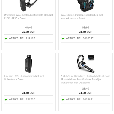
Universele Waterbestendig Bluetooth Headset
Waterdichte draadloze sportoortjes met
K10C - IPX5 - Zwart
aanraaksensor - Zwart
44,40
33,60
25,80
EUR
28,40
EUR
ARTIKELNR.:
219107
ARTIKELNR.:
3018397
Fineblue F920 Bluetooth-headset met
YYK-520 2e Draadloze Bluetooth 5.0 Enkeloor
Oplaadetui - Zwart
Hoofdtelefoon Auto Oorhaak Zakelijke
Oortelefoon met Oplaadetui
28,40
23,40
EUR
24,50
EUR
ARTIKELNR.:
256726
ARTIKELNR.:
3003641