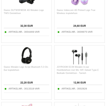
Guess GUTWSP4EGK 4G Metalen Logo
Guess Iridescent 4G Printed Logo True
TWS Oortelefoon
Wireless koptelefoon
32,30
EUR
24,60
EUR
ARTIKELNR.:
3004469-VAR
ARTIKELNR.:
3009975-VAR
Guess Metalen Logo Script Bluetooth 5.3 On-
JOYROOM EC06 Metalen In-ear
Ear koptelefoon
Hoofdtelefoon met Mic HiFi Geluid Type-C
Bedrade Oortelefoon - Tarnish
22,20
EUR
12,90
EUR
ARTIKELNR.:
3013318-VAR
ARTIKELNR.:
3002826