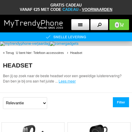
GRATIS CADEAU
VANAF €25 MET CODE
CADEAU
-
VOORWAARDEN
0
SNELLE LEVERING
«
Terug
U bent hier:
Telefoon accessoires
Headset
HEADSET
Ben jij op zoek naar de beste headset voor een geweldige luisterervaring?
Dan ben je bij ons aan het juiste
...
Lees meer
Filter