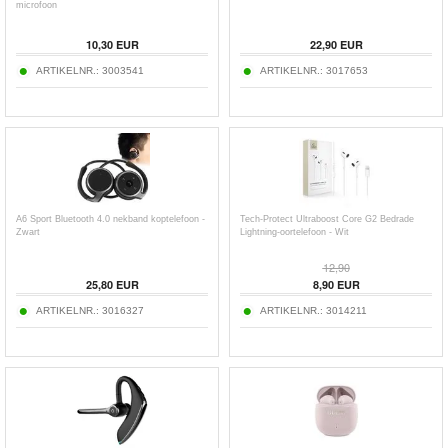
microfoon
10,30
EUR
22,90
EUR
ARTIKELNR.:
3003541
ARTIKELNR.:
3017653
A6 Sport Bluetooth 4.0 nekband koptelefoon -
Tech-Protect Ultraboost Core G2 Bedrade
Zwart
Lightning-oortelefoon - Wit
12,90
25,80
EUR
8,90
EUR
ARTIKELNR.:
3016327
ARTIKELNR.:
3014211