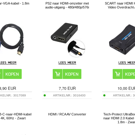
r-VGA-kabel - 1.8m
PS2 naar HDMI-omzetter met
SCART naar HDMI 
audio-uitgang - 480i/480p/576i
Video Overdracht 
8,90
EUR
7,70
EUR
10,00
EU
IKELNR.:
3017089
ARTIKELNR.:
3016400
ARTIKELNR.:
3
-C-naar-HDMI-kabel
HDMI / RCA AV Converter
Tech-Protect UltraBo
 4K, 60Hz - Zwart
naar HDMI 2.0 Kabel 
1.8m - Zwar