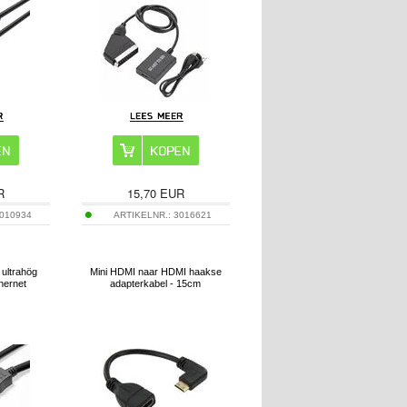
R
15,70
EUR
010934
ARTIKELNR.:
3016621
ultrahög
Mini HDMI naar HDMI haakse
hernet
adapterkabel - 15cm