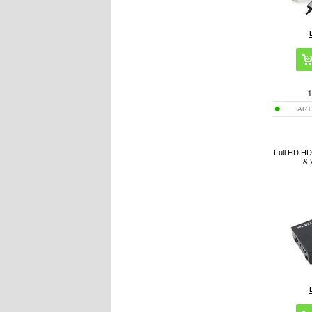
1
ART
Full HD HDM
& 