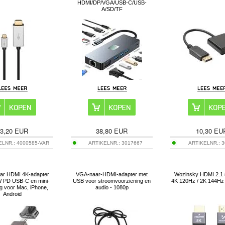
HDMI/DP/VGA/USB-C/USB-
A/SD/TF
3,20
EUR
38,80
EUR
10,30
EU
ELNR.:
4000585-VAR
ARTIKELNR.:
3017667
ARTIKELNR.:
3
ar HDMI 4K-adapter
VGA-naar-HDMI-adapter met
Wozinsky HDMI 2.1 
 PD USB-C en mini-
USB voor stroomvoorziening en
4K 120Hz / 2K 144Hz 
ng voor Mac, iPhone,
audio - 1080p
Android