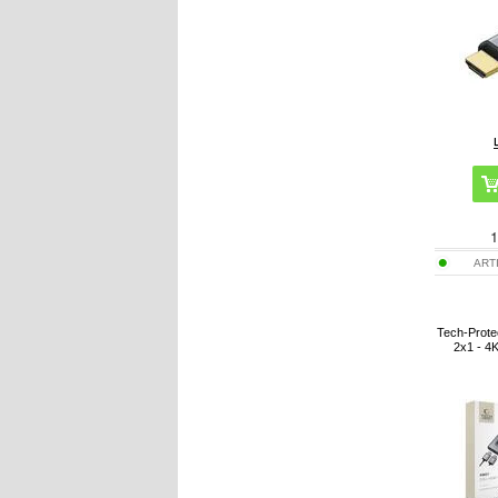
1
ART
Tech-Prote
2x1 - 4K