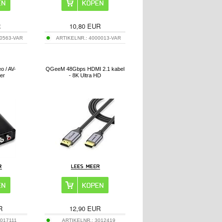
R
10,80
EUR
0563-VAR
ARTIKELNR.:
4000013-VAR
o / AV-
QGeeM 48Gbps HDMI 2.1 kabel
er
- 8K Ultra HD
R
12,90
EUR
017111
ARTIKELNR.:
3012419