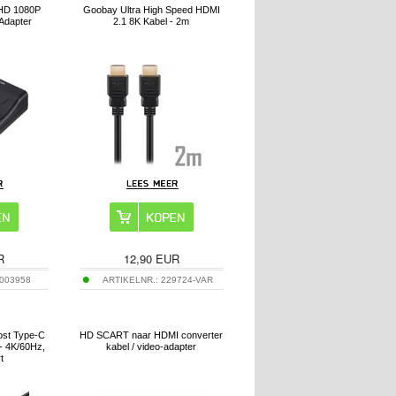
HD 1080P
Goobay Ultra High Speed HDMI
Adapter
2.1 8K Kabel - 2m
R
12,90
EUR
003958
ARTIKELNR.:
229724-VAR
ost Type-C
HD SCART naar HDMI converter
- 4K/60Hz,
kabel / video-adapter
t