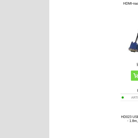
HDMI-naa
ART
HD023 USB
- 1.8m,