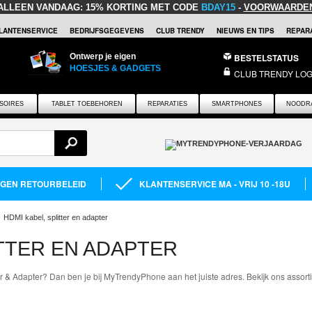
ALLEEN VANDAAG:
15% KORTING MET CODE
BDAY15
-
VOORWAARDE
LANTENSERVICE
BEDRIJFSGEGEVENS
CLUB TRENDY
NIEUWS EN TIPS
REPARA
Ontwerp je eigen
BESTELSTATUS
HOESJES & GADGETS
CLUB TRENDY LOG
SOIRES
TABLET TOEBEHOREN
REPARATIES
SMARTPHONES
NOODR
AGEN RETOURBELEID
KLANTENSERVICE MA - VRIJ 10 -18U
HDMI kabel, splitter en adapter
ITTER EN ADAPTER
er & Adapter? Dan ben je bij MyTrendyPhone aan het juiste adres. Bekijk ons assort