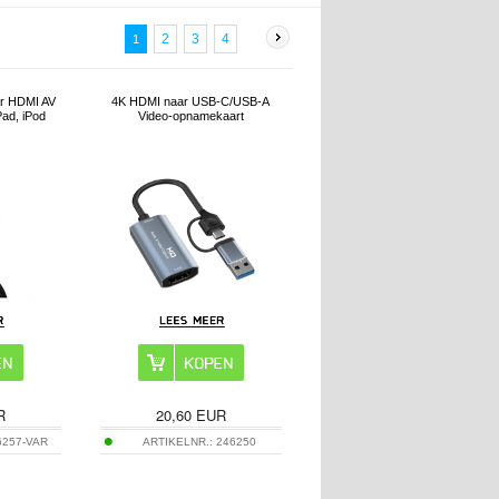
2
3
4
1
ar HDMI AV
4K HDMI naar USB-C/USB-A
Pad, iPod
Video-opnamekaart
R
20,60
EUR
6257-VAR
ARTIKELNR.:
246250