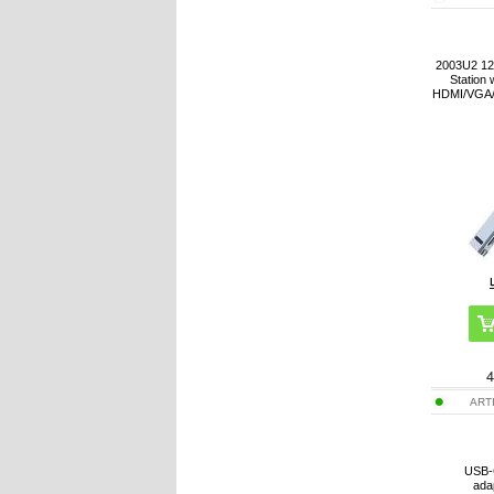
2003U2 12
Station 
HDMI/VGA/
4
ART
USB-
ada