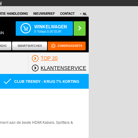
N
TIE HANDLEIDING
NIEUWSBRIEF
CONTACT
NL
WINKELWAGEN
0
Totaal
0,00
EUR
IN
ADIO
SMARTWATCHES
ZOMERGADGETS
TOP 20
KLANTENSERVICE
CLUB TRENDY - KRIJG 7% KORTING
iment aan de beste HDMI Kabels, Splitters &