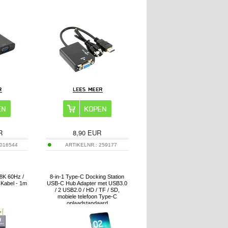
R
8,90
EUR
016544
ARTIKELNR.:
259177
8K 60Hz /
8-in-1 Type-C Docking Station
Kabel - 1m
USB-C Hub Adapter met USB3.0
/ 2 USB2.0 / HD / TF / SD,
mobiele telefoon Type-C
oplaadstandaard