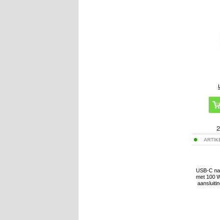
2
ARTIK
USB-C na
met 100 W
aansluiti