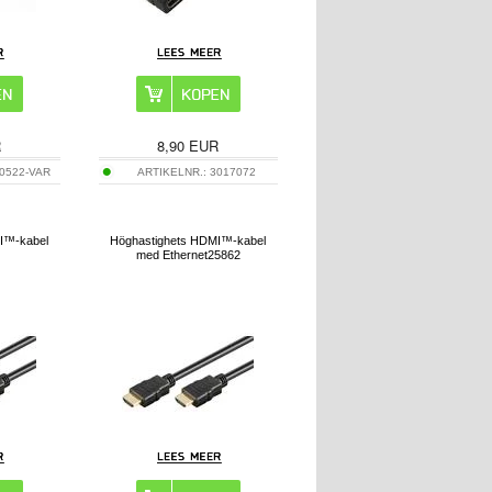
R
8,90
EUR
0522-VAR
ARTIKELNR.:
3017072
I™-kabel
Höghastighets HDMI™-kabel
med Ethernet25862