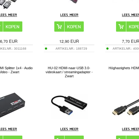
6,70
EUR
12,90
EUR
7,70
EU
IKELNR.:
3011168
ARTIKELNR.:
188729
ARTIKELNR.:
400
I Splitter 1x4 - Audio
HU-02 HDMI-naar-USB 3.0-
Höghastighets HDM
Video - Zwart
videokaart / streamingadapter -
Zwart