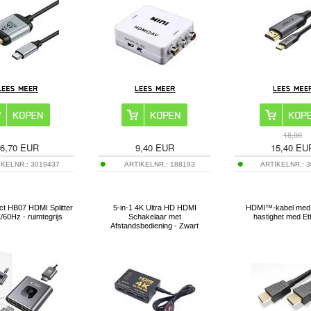
18,00
6,70
EUR
9,40
EUR
15,40
EU
IKELNR.:
3019437
ARTIKELNR.:
188193
ARTIKELNR.:
3
ct HB07 HDMI Splitter
5-in-1 4K Ultra HD HDMI
HDMI™-kabel med 
/60Hz - ruimtegrijs
Schakelaar met
hastighet med Et
Afstandsbediening - Zwart