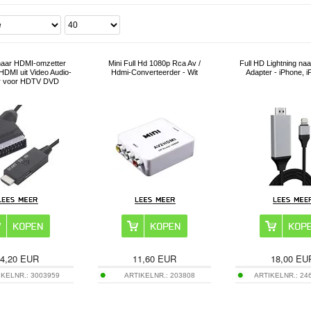
aar HDMI-omzetter
Mini Full Hd 1080p Rca Av /
Full HD Lightning na
DMI uit Video Audio-
Hdmi-Converteerder - Wit
Adapter - iPhone, i
r voor HDTV DVD
4,20
EUR
11,60
EUR
18,00
EU
IKELNR.:
3003959
ARTIKELNR.:
203808
ARTIKELNR.:
24