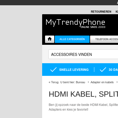
RETOURNEREN
K
ALLE CATEGORIEËN
TELEFOON ACCES
SNELLE LEVERING
30 D
«
Terug
U bent hier:
Bureau
Adapter en kabels
HDMI KABEL, SPL
Ben jij opzoek naar de beste HDMI Kabel, Splitt
Adapters en kies je favoriet!