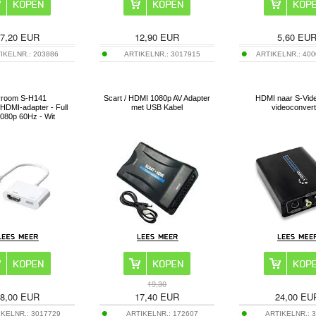
7,20
EUR
12,90
EUR
5,60
EU
IKELNR.:
203886
ARTIKELNR.:
3017915
ARTIKELNR.:
400
yroom S-H141
Scart / HDMI 1080p AV Adapter
HDMI naar S-Vide
/HDMI-adapter - Full
met USB Kabel
videoconvert
080p 60Hz - Wit
19,30
8,00
EUR
17,40
EUR
24,00
EU
IKELNR.:
3017729
ARTIKELNR.:
172607
ARTIKELNR.:
3