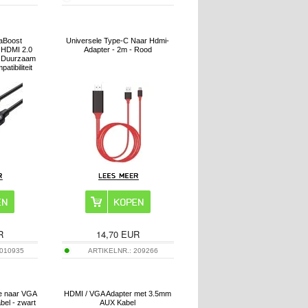
raBoost
Universele Type-C Naar Hdmi-
r HDMI 2.0
Adapter - 2m - Rood
, Duurzaam
tibiliteit
R
14,70
EUR
010935
ARTIKELNR.:
209266
ke naar VGA
HDMI / VGA Adapter met 3.5mm
bel - zwart
AUX Kabel