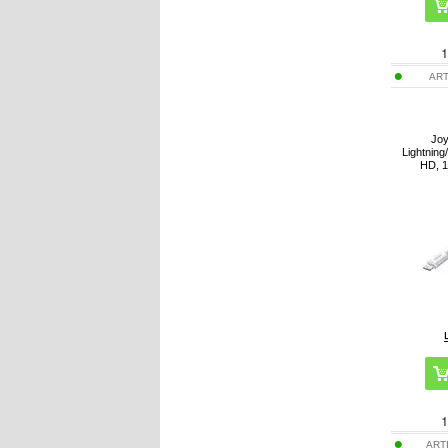
1
ART
Jo
Lightning
HD, 1
1
ART