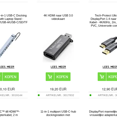
-in-1 USB-C Docking
4K HDMI naar USB 3.0
Tech-Protect Ult
with Laptop Stand -
videokaart
DisplayPort 1.4 naa
USB-A/USB-C/SD/TF
Kabel - 4K/60Hz, 2m
PVC, Universele compa
0,10
EUR
19,20
EUR
12,90
EU
IKELNR.:
3019144
ARTIKELNR.:
3017832
ARTIKELNR.:
3
C™ till HDMI™-
11-in-1 multiport USB-C-hub
DisplayPort mannelij
pterkabel, 2 m
dockingstation met
vrouwelijke adapterka