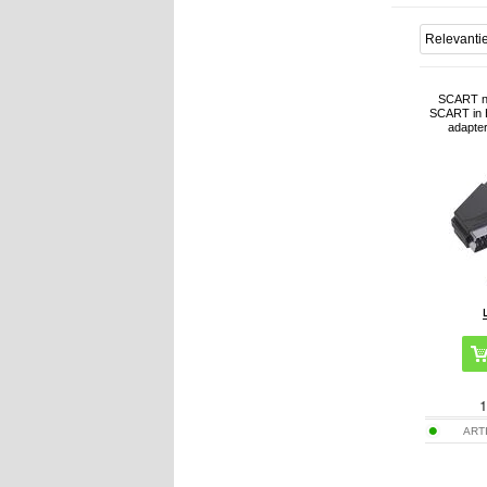
SCART n
SCART in H
adapte
1
ART