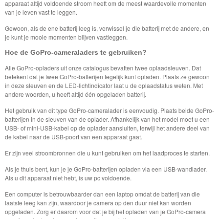
apparaat altijd voldoende stroom heeft om de meest waardevolle momenten
van je leven vast te leggen.
Gewoon, als de ene batterij leeg is, verwissel je die batterij met de andere, en
je kunt je mooie momenten blijven vastleggen.
Hoe de GoPro-cameraladers te gebruiken?
Alle GoPro-opladers uit onze catalogus bevatten twee oplaadsleuven. Dat
betekent dat je twee GoPro-batterijen tegelijk kunt opladen. Plaats ze gewoon
in deze sleuven en de LED-lichtindicator laat u de oplaadstatus weten. Met
andere woorden, u heeft altijd één opgeladen batterij.
Het gebruik van dit type GoPro-cameralader is eenvoudig. Plaats beide GoPro-
batterijen in de sleuven van de oplader. Afhankelijk van het model moet u een
USB- of mini-USB-kabel op de oplader aansluiten, terwijl het andere deel van
de kabel naar de USB-poort van een apparaat gaat.
Er zijn veel stroombronnen die u kunt gebruiken om het laadproces te starten.
Als je thuis bent, kun je je GoPro-batterijen opladen via een USB-wandlader.
Als u dit apparaat niet hebt, is uw pc voldoende.
Een computer is betrouwbaarder dan een laptop omdat de batterij van die
laatste leeg kan zijn, waardoor je camera op den duur niet kan worden
opgeladen. Zorg er daarom voor dat je bij het opladen van je GoPro-camera