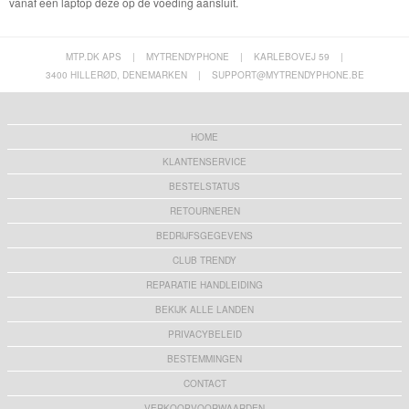
vanaf een laptop deze op de voeding aansluit.
MTP.DK APS
|
MYTRENDYPHONE
|
KARLEBOVEJ 59
|
3400 HILLERØD, DENEMARKEN
|
SUPPORT@MYTRENDYPHONE.BE
HOME
KLANTENSERVICE
BESTELSTATUS
RETOURNEREN
BEDRIJFSGEGEVENS
CLUB TRENDY
REPARATIE HANDLEIDING
BEKIJK ALLE LANDEN
PRIVACYBELEID
BESTEMMINGEN
CONTACT
VERKOOPVOORWAARDEN