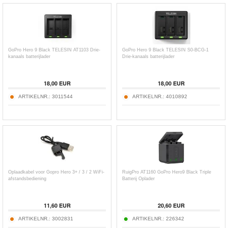
GoPro Hero 9 Black TELESIN AT1103 Drie-
GoPro Hero 9 Black TELESIN S0-BCG-1
kanaals batterijlader
Drie-kanaals batterijlader
18,00
EUR
18,00
EUR
ARTIKELNR.:
3011544
ARTIKELNR.:
4010892
Oplaadkabel voor Gopro Hero 3+ / 3 / 2 WiFi-
RuigPro AT1160 GoPro Hero9 Black Triple
afstandsbediening
Batterij Oplader
11,60
EUR
20,60
EUR
ARTIKELNR.:
3002831
ARTIKELNR.:
226342