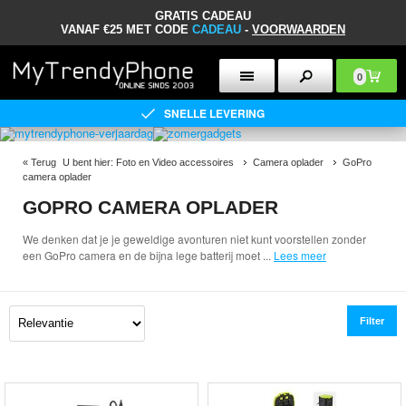
GRATIS CADEAU
VANAF €25 MET CODE
CADEAU
-
VOORWAARDEN
0
SNELLE LEVERING
«
Terug
U bent hier:
Foto en Video accessoires
Camera oplader
GoPro
camera oplader
GOPRO CAMERA OPLADER
We denken dat je je geweldige avonturen niet kunt voorstellen zonder
een GoPro camera en de bijna lege batterij moet
...
Lees meer
Filter