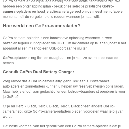
GoPro camera en de bijna lege batterij moet een echte nachtmerrie zijn. We
hebben een ontsnappingsplan - bekijk onze selectie praktische
GoPro-
camera-opladers
en houd je actiecamera gereed om de meest memorabele
momenten uit de vergetelheid te redden wanneer je maar wilt.
Hoe werkt een GoPro-cameralader?
GoPro camera-oplader is een innovatieve oplossing waarmee je twee
batterijen tegelijk kunt opladen via USB. Om uw camera op te laden, hoeft u het
apparaat alleen maar op een USB-poort aan te sluiten.
GoPro-oplader
is erg licht en draagbaar, en je kunt ze overal mee naartoe
nemen.
Gebruik GoPro Dual Battery Charger
Zorg ervoor dat je GoPro-camera altijd gebruiksklaar is. Powerbanks,
autoladers en zonneladers kunnen u helpen uw reservebatterijen op te laden.
Maar heb je er ooit aan gedacht of er een betrouwbaardere stroombron is voor
je GoPro?
Of je nu Hero 7 Black, Hero 6 Black, Hero 5 Black of een andere GoPro-
camera hebt, onze GoPro-camera-opladers bieden voordelen waar je blij van
wordt!
Het beste voordeel van het gebruik van een GoPro camera-oplader is dat je