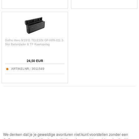
GoPro Hero 9/10/11 TELESIN GP-HPK-011 3-
Slot Batterijlader & TF Kaartopslag
24,50
EUR
ARTIKELNR.:
3011549
We denken dat je je geweldige avonturen niet kunt voorstellen zonder een