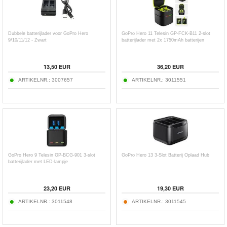
Dubbele batterijlader voor GoPro Hero
GoPro Hero 11 Telesin GP-FCK-B11 2-slot
9/10/11/12 - Zwart
batterijlader met 2x 1750mAh batterijen
13,50
EUR
36,20
EUR
ARTIKELNR.:
3007657
ARTIKELNR.:
3011551
GoPro Hero 9 Telesin GP-BCG-901 3-slot
GoPro Hero 13 3-Slot Batterij Oplaad Hub
batterijlader met LED-lampje
23,20
EUR
19,30
EUR
ARTIKELNR.:
3011548
ARTIKELNR.:
3011545