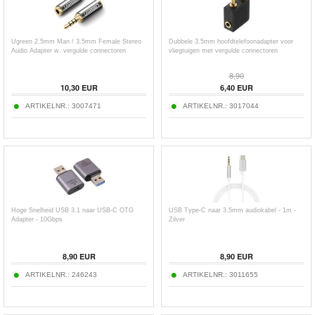
Ugreen 2.5mm Man / 3.5mm Female Stereo
Dubbele 3.5mm hoofdtelefoonadapter voor
Audio Adapter w. vergulde connectoren
vliegtuigen met vergulde connectoren
8,90
10,30
EUR
6,40
EUR
ARTIKELNR.:
3007471
ARTIKELNR.:
3017044
Hoge Snelheid USB 3.1 naar USB-C OTG
USB Type-C naar 3.5mm audiokabel - 1m -
Adapter - 10Gbps
Zilver
8,90
EUR
8,90
EUR
ARTIKELNR.:
246243
ARTIKELNR.:
3011655