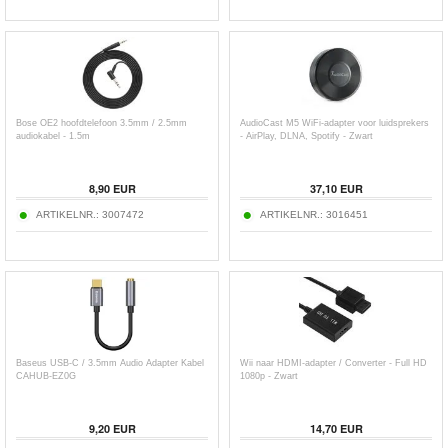
Bose OE2 hoofdtelefoon 3.5mm / 2.5mm
AudioCast M5 WiFi-adapter voor luidsprekers
audiokabel - 1.5m
- AirPlay, DLNA, Spotify - Zwart
8,90
EUR
37,10
EUR
ARTIKELNR.:
3007472
ARTIKELNR.:
3016451
Baseus USB-C / 3.5mm Audio Adapter Kabel
Wii naar HDMI-adapter / Converter - Full HD
CAHUB-EZ0G
1080p - Zwart
9,20
EUR
14,70
EUR