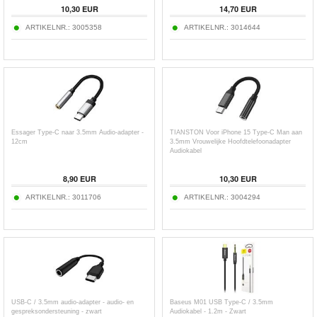
10,30
EUR
14,70
EUR
ARTIKELNR.:
3005358
ARTIKELNR.:
3014644
Essager Type-C naar 3.5mm Audio-adapter -
TIANSTON Voor iPhone 15 Type-C Man aan
12cm
3.5mm Vrouwelijke Hoofdtelefoonadapter
Audiokabel
8,90
EUR
10,30
EUR
ARTIKELNR.:
3011706
ARTIKELNR.:
3004294
USB-C / 3.5mm audio-adapter - audio- en
Baseus M01 USB Type-C / 3.5mm
gespreksondersteuning - zwart
Audiokabel - 1.2m - Zwart