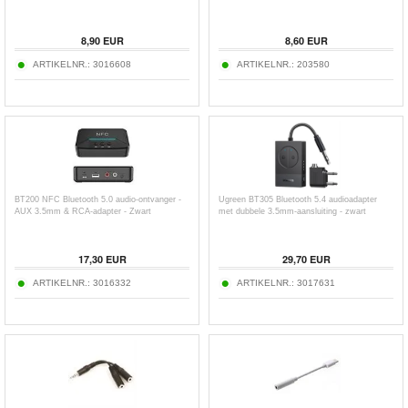
8,90
EUR
8,60
EUR
ARTIKELNR.:
3016608
ARTIKELNR.:
203580
BT200 NFC Bluetooth 5.0 audio-ontvanger -
Ugreen BT305 Bluetooth 5.4 audioadapter
AUX 3.5mm & RCA-adapter - Zwart
met dubbele 3.5mm-aansluiting - zwart
17,30
EUR
29,70
EUR
ARTIKELNR.:
3016332
ARTIKELNR.:
3017631