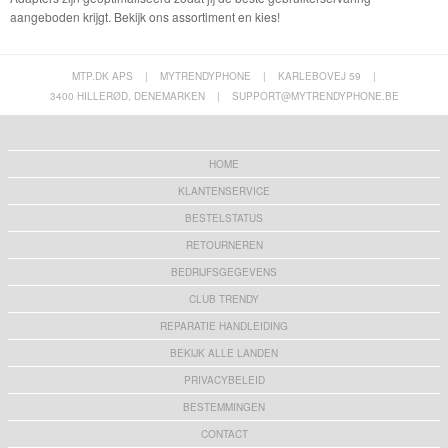
aangeboden krijgt. Bekijk ons assortiment en kies!
MTP.DK APS
|
MYTRENDYPHONE
|
KARLEBOVEJ 59
|
3400 HILLERØD, DENEMARKEN
|
SUPPORT@MYTRENDYPHONE.BE
HOME
KLANTENSERVICE
BESTELSTATUS
RETOURNEREN
BEDRIJFSGEGEVENS
CLUB TRENDY
REPARATIE HANDLEIDING
BEKIJK ALLE LANDEN
PRIVACYBELEID
BESTEMMINGEN
CONTACT