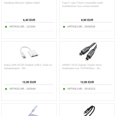
Sandberg MiniJack Splitter Kabel
Type-C naar 3.5mm vrouwelijke audio
hoofdtelefoon Aux-connectorkabel
6,40
EUR
8,90
EUR
ARTIKELNR.:
115294
ARTIKELNR.:
3008838
Enkay ENK-AT105 Dubbele USB-C Audio en
IVANKY OC03 Digitale Toslink Vezel
Oplaadadapter - Wit
Audiokabel voor TV/PS4/Xbox - 3m
12,90
EUR
12,90
EUR
ARTIKELNR.:
245946
ARTIKELNR.:
3016323