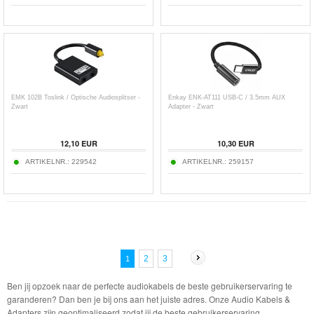
EMK 102B Toslink / Optische Audiosplitser -
Enkay ENK-AT111 USB-C / 3.5mm AUX
Zwart
Adapter - Zwart
12,10
EUR
10,30
EUR
ARTIKELNR.:
229542
ARTIKELNR.:
259157
2
3
1
Ben jij opzoek naar de perfecte audiokabels de beste gebruikerservaring te
garanderen? Dan ben je bij ons aan het juiste adres. Onze Audio Kabels &
Adapters zijn geoptimaliseerd zodat jij de beste gebruikerservaring