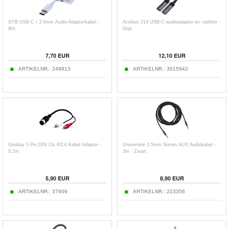
OTB USB-C / 3.5mm Audio-Adapterkabel -
Acefast J14 USB-C-audioadapter en -splitter -
Wit
Grijs
7,70
EUR
12,10
EUR
ARTIKELNR.:
249913
ARTIKELNR.:
3015942
Goobay 5 Pin DIN /2x RCA Kabel Adapter -
Universele 3.5mm Stereo AUX Audiokabel -
0.2m
3m - Zwart
5,90
EUR
8,90
EUR
ARTIKELNR.:
37909
ARTIKELNR.:
223356