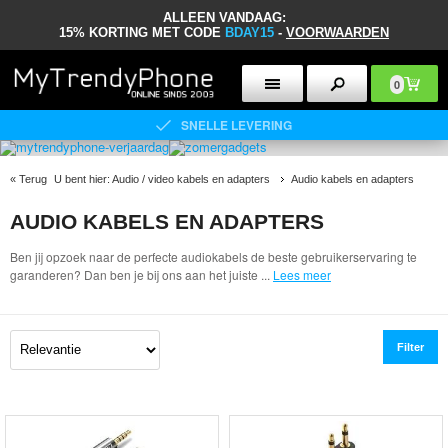
ALLEEN VANDAAG:
15% KORTING MET CODE
BDAY15
-
VOORWAARDEN
0
SNELLE LEVERING
«
Terug
U bent hier:
Audio / video kabels en adapters
Audio kabels en adapters
AUDIO KABELS EN ADAPTERS
Ben jij opzoek naar de perfecte audiokabels de beste gebruikerservaring te
garanderen? Dan ben je bij ons aan het juiste
...
Lees meer
Filter