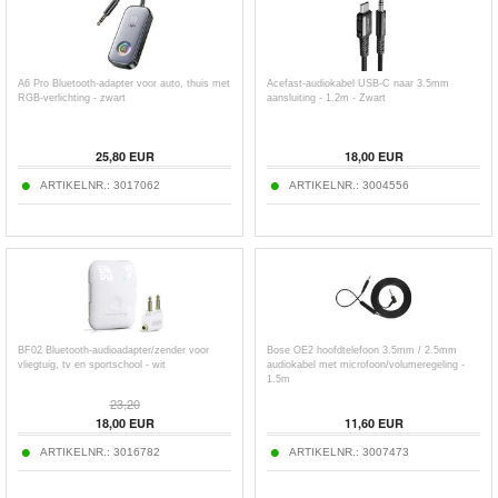
A6 Pro Bluetooth-adapter voor auto, thuis met
Acefast-audiokabel USB-C naar 3.5mm
RGB-verlichting - zwart
aansluiting - 1.2m - Zwart
25,80
EUR
18,00
EUR
ARTIKELNR.:
3017062
ARTIKELNR.:
3004556
BF02 Bluetooth-audioadapter/zender voor
Bose OE2 hoofdtelefoon 3.5mm / 2.5mm
vliegtuig, tv en sportschool - wit
audiokabel met microfoon/volumeregeling -
1.5m
23,20
18,00
EUR
11,60
EUR
ARTIKELNR.:
3016782
ARTIKELNR.:
3007473