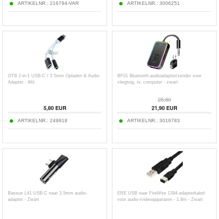
ARTIKELNR.:
216794-VAR
ARTIKELNR.:
3006251
OTB 2-in-1 USB-C / 3.5mm Opladen & Audio
BF01 Bluetooth-audioadapter/zender voor
Adapter - Wit
vliegtuig, tv, computer - zwart
25,80
5,80
EUR
21,90
EUR
ARTIKELNR.:
249918
ARTIKELNR.:
3016783
Baseus L41 USB-C naar 3.5mm audio-
ERE USB naar FireWire 1394-adapterkabel
adapter - Zwart
voor audio-/videoapparaten - 1.8m - Zwart