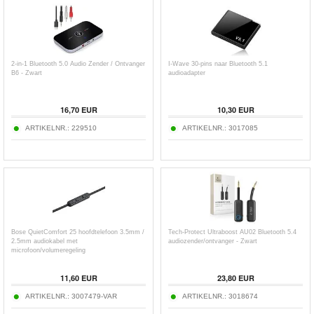
2-in-1 Bluetooth 5.0 Audio Zender / Ontvanger
I-Wave 30-pins naar Bluetooth 5.1
B6 - Zwart
audioadapter
16,70
EUR
10,30
EUR
ARTIKELNR.:
229510
ARTIKELNR.:
3017085
Bose QuietComfort 25 hoofdtelefoon 3.5mm /
Tech-Protect Ultraboost AU02 Bluetooth 5.4
2.5mm audiokabel met
audiozender/ontvanger - Zwart
microfoon/volumeregeling
11,60
EUR
23,80
EUR
ARTIKELNR.:
3007479-VAR
ARTIKELNR.:
3018674