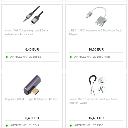
Hoco UPA32A Lightning-naar-3.5mm-
USB-C / AUX Koptelefoon & Microfoon Audio
audiokabel - 1m - Zwart
Adapter
6,40
EUR
10,30
EUR
ARTIKELNR.:
3015862
ARTIKELNR.:
201560-VAR
90-graden USB4.0 Type-C Adapter - 40Gbps
Baseus BA01 Universele Bluetooth Audio
Adapter - Zwart
6,40
EUR
15,40
EUR
ARTIKELNR.:
246247
ARTIKELNR.:
209506