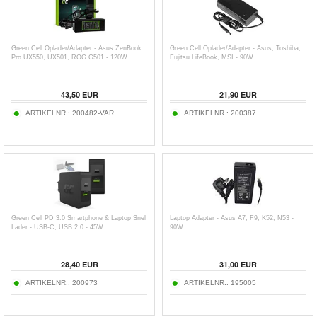
Green Cell Oplader/Adapter - Asus ZenBook
Green Cell Oplader/Adapter - Asus, Toshiba,
Pro UX550, UX501, ROG G501 - 120W
Fujitsu LifeBook, MSI - 90W
43,50
EUR
21,90
EUR
ARTIKELNR.:
200482-VAR
ARTIKELNR.:
200387
Green Cell PD 3.0 Smartphone & Laptop Snel
Laptop Adapter - Asus A7, F9, K52, N53 -
Lader - USB-C, USB 2.0 - 45W
90W
28,40
EUR
31,00
EUR
ARTIKELNR.:
200973
ARTIKELNR.:
195005