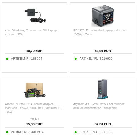
Asus VivoBook, Transformer AiO Laptop
BK-127D 12-poorts desktop-oplaadstation
Adapter - 33W
1200W - Zwart
40,70
EUR
69,90
EUR
ARTIKELNR.:
183904
ARTIKELNR.:
3019600
Green Cell Pro USB-C-lichtnetadapter -
Joyroom JR-TCM02 65W GaN multiport
MacBook, Lenovo, Asus, Dell, Samsung, HP
desktop-oplaadstation - donkergrijs
- 45W
28,40
25,80
EUR
32,30
EUR
ARTIKELNR.:
3011914
ARTIKELNR.:
3017732