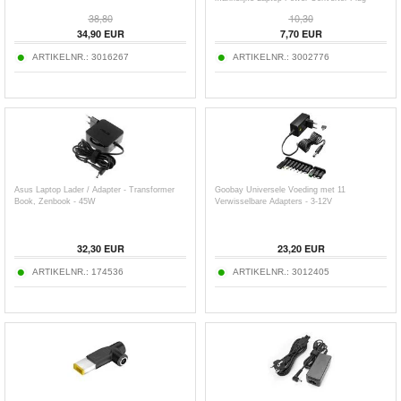
38,80
10,30
34,90
EUR
7,70
EUR
ARTIKELNR.:
3016267
ARTIKELNR.:
3002776
Asus Laptop Lader / Adapter - Transformer
Goobay Universele Voeding met 11
Book, Zenbook - 45W
Verwisselbare Adapters - 3-12V
32,30
EUR
23,20
EUR
ARTIKELNR.:
174536
ARTIKELNR.:
3012405