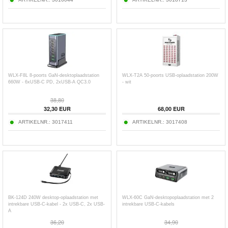
WLX-F8L 8-poorts GaN-desktoplaadstation
WLX-T2A 50-poorts USB-oplaadstation 200W
660W - 6xUSB-C PD, 2xUSB-A QC3.0
- wit
38,80
32,30
EUR
68,00
EUR
ARTIKELNR.:
3017411
ARTIKELNR.:
3017408
BK-124D 240W desktop-oplaadstation met
WLX-60C GaN-desktopoplaadstation met 2
intrekbare USB-C-kabel - 2x USB-C, 2x USB-
intrekbare USB-C-kabels
A
36,20
34,90