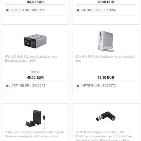
33,60
EUR
26,90
EUR
ARTIKELNR.:
3018160
ARTIKELNR.:
3017684
WLX-M2 GaN Desktop Laadstation met
15-in-1 USB-C-dockingstation met standaard -
Draadloos Laden - 80W
grijs
50,50
45,30
EUR
75,10
EUR
ARTIKELNR.:
3016043
ARTIKELNR.:
3017372
380W GaN Desktop Laadstation met Digitale
240W Power Adapter voor DELL, DC
Vermogensweergave - 8 Poorten - Zwart
4.5x0.6mm vrouwelijke naar DC 7.4x5.0mm
mannelijke Laptop Power Convertor Plug