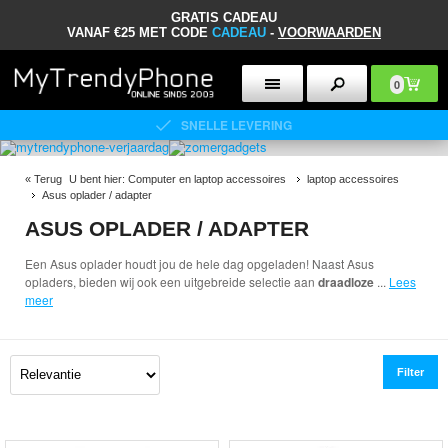
GRATIS CADEAU
VANAF €25 MET CODE
CADEAU
-
VOORWAARDEN
0
SNELLE LEVERING
«
Terug
U bent hier:
Computer en laptop accessoires
laptop accessoires
Asus oplader / adapter
ASUS OPLADER / ADAPTER
Een Asus oplader houdt jou de hele dag opgeladen! Naast Asus
opladers, bieden wij ook een uitgebreide selectie aan
draadloze
...
Lees
meer
Filter