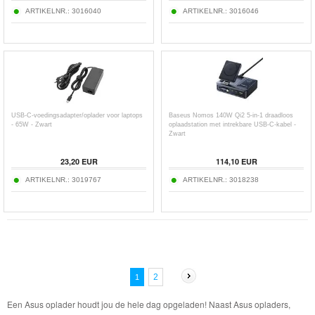
ARTIKELNR.:
3016040
ARTIKELNR.:
3016046
USB-C-voedingsadapter/oplader voor laptops
Baseus Nomos 140W Qi2 5-in-1 draadloos
- 65W - Zwart
oplaadstation met intrekbare USB-C-kabel -
Zwart
23,20
EUR
114,10
EUR
ARTIKELNR.:
3019767
ARTIKELNR.:
3018238
2
1
Een Asus oplader houdt jou de hele dag opgeladen! Naast Asus opladers,