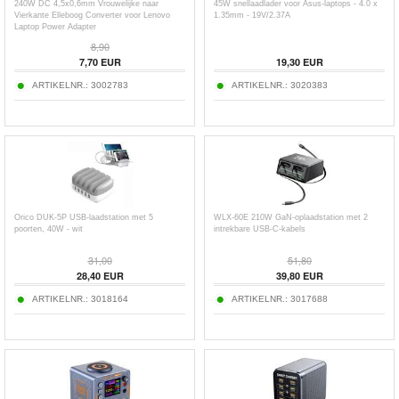
240W DC 4,5x0,6mm Vrouwelijke naar
45W snellaadlader voor Asus-laptops - 4.0 x
Vierkante Elleboog Converter voor Lenovo
1.35mm - 19V/2.37A
Laptop Power Adapter
8,90
7,70
EUR
19,30
EUR
ARTIKELNR.:
3002783
ARTIKELNR.:
3020383
Orico DUK-5P USB-laadstation met 5
WLX-60E 210W GaN-oplaadstation met 2
poorten, 40W - wit
intrekbare USB-C-kabels
31,00
51,80
28,40
EUR
39,80
EUR
ARTIKELNR.:
3018164
ARTIKELNR.:
3017688