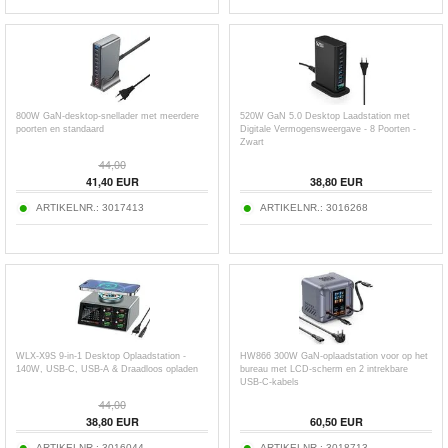
800W GaN-desktop-snellader met meerdere
520W GaN 5.0 Desktop Laadstation met
poorten en standaard
Digitale Vermogensweergave - 8 Poorten -
Zwart
44,00
41,40
EUR
38,80
EUR
ARTIKELNR.:
3017413
ARTIKELNR.:
3016268
WLX-X9S 9-in-1 Desktop Oplaadstation -
HW866 300W GaN-oplaadstation voor op het
140W, USB-C, USB-A & Draadloos opladen
bureau met LCD-scherm en 2 intrekbare
USB-C-kabels
44,00
38,80
EUR
60,50
EUR
ARTIKELNR.:
3016044
ARTIKELNR.:
3018713