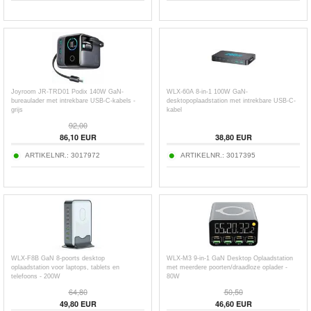
Joyroom JR-TRD01 Podix 140W GaN-
WLX-60A 8-in-1 100W GaN-
bureaulader met intrekbare USB-C-kabels -
desktopoplaadstation met intrekbare USB-C-
grijs
kabel
92,00
86,10
EUR
38,80
EUR
ARTIKELNR.:
3017972
ARTIKELNR.:
3017395
WLX-F8B GaN 8-poorts desktop
WLX-M3 9-in-1 GaN Desktop Oplaadstation
oplaadstation voor laptops, tablets en
met meerdere poorten/draadloze oplader -
telefoons - 200W
80W
64,80
50,50
49,80
EUR
46,60
EUR