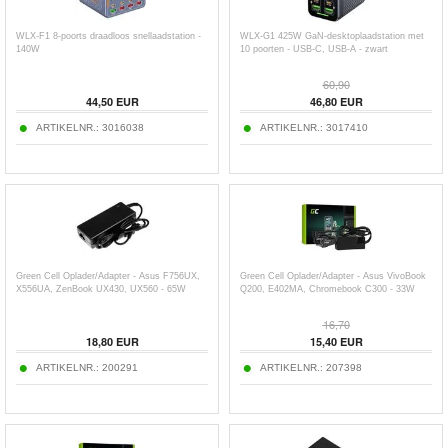
WLX-F1 8-poorts draadloos snellaadstation -
WLX-G1 425W GaN-desktoplaadstation met
140W
10 poorten - USB-C, USB-A - zwart
60,90
44,50
EUR
46,80
EUR
ARTIKELNR.:
3016038
ARTIKELNR.:
3017410
Green Cell Oplader/Adapter - Asus F756UX,
Green Cell Oplader/Adapter - Asus VivoBook
X556UA, ZenBook UX430, UX560 - 65W
Q200, E402MA, Chromebook C300 - 33W
16,70
18,80
EUR
15,40
EUR
ARTIKELNR.:
200291
ARTIKELNR.:
207398