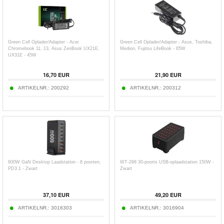
Green Cell Oplader/Adapter - Acer
Green Cell Oplader/Adapter - Asus, Toshiba,
Chromebook 11, 13, Asus ZenBook UX21E,
Medion, Fujitsu LifeBook - 65W
UX31E - 45W
16,70
EUR
21,90
EUR
ARTIKELNR.:
200292
ARTIKELNR.:
200312
600W GaN Desktop Laadstation - 8 poorten,
WT-268 30-poorts USB-oplaadstation 150W -
PD3.1 - Zwart
Zwart
37,10
EUR
49,20
EUR
ARTIKELNR.:
3016303
ARTIKELNR.:
3016904