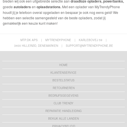
bieden wij ook een uitgebreide selectie aan
draadloze opladers, powerbanks,
goede
autoladers
en
oplaadstations.
Met een oplader van MyTrendyPhone
houdt jij je telefoon overal opgeladen en bespaar je ook nog eens geld! We
hebben een selectie samengesteld van de beste opladers, zodat jij
gemakkelijk een keuze kunt maken!
MTP.DK APS
|
MYTRENDYPHONE
|
KARLEBOVEJ 59
|
3400 HILLERØD, DENEMARKEN
|
SUPPORT@MYTRENDYPHONE.BE
HOME
KLANTENSERVICE
BESTELSTATUS
RETOURNEREN
BEDRIJFSGEGEVENS
CLUB TRENDY
REPARATIE HANDLEIDING
BEKIJK ALLE LANDEN
PRIVACYBELEID