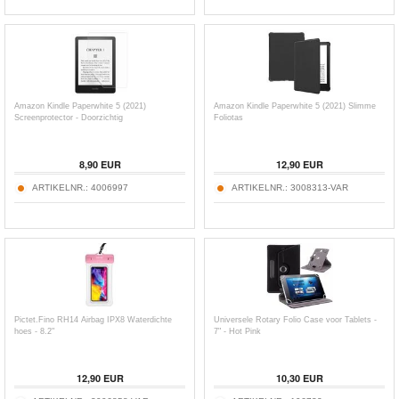
Amazon Kindle Paperwhite 5 (2021)
Amazon Kindle Paperwhite 5 (2021) Slimme
Screenprotector - Doorzichtig
Foliotas
8,90
EUR
12,90
EUR
ARTIKELNR.:
4006997
ARTIKELNR.:
3008313-VAR
Pictet.Fino RH14 Airbag IPX8 Waterdichte
Universele Rotary Folio Case voor Tablets -
hoes - 8.2"
7" - Hot Pink
12,90
EUR
10,30
EUR