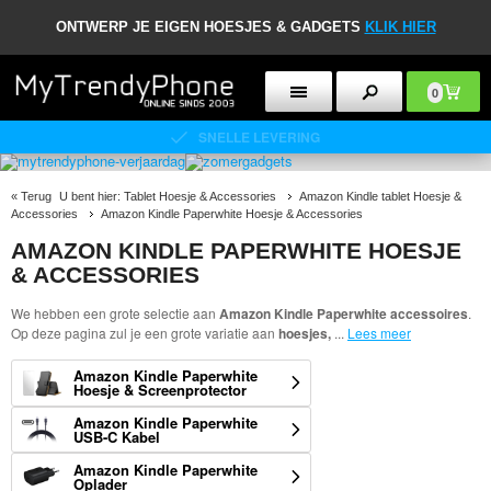
ONTWERP JE EIGEN HOESJES & GADGETS
KLIK HIER
0
«
Terug
U bent hier:
Tablet Hoesje & Accessories
Amazon Kindle tablet Hoesje &
Accessories
Amazon Kindle Paperwhite Hoesje & Accessories
AMAZON KINDLE PAPERWHITE HOESJE
& ACCESSORIES
We hebben een grote selectie aan
Amazon Kindle Paperwhite accessoires
.
Op deze pagina zul je een grote variatie aan
hoesjes,
...
Lees meer
Amazon Kindle Paperwhite
Hoesje & Screenprotector
Amazon Kindle Paperwhite
USB-C Kabel
Amazon Kindle Paperwhite
Oplader