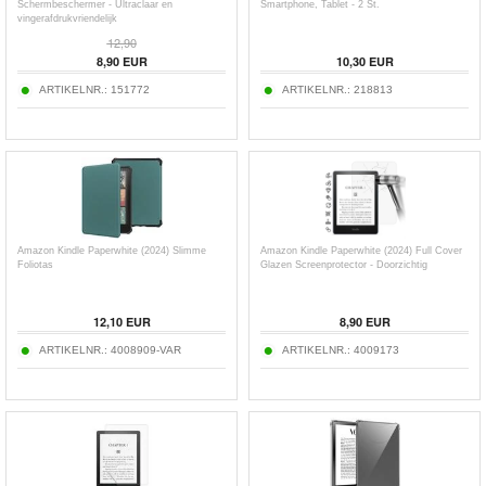
Schermbeschermer - Ultraclaar en
Smartphone, Tablet - 2 St.
vingerafdrukvriendelijk
12,90
8,90
EUR
10,30
EUR
ARTIKELNR.:
151772
ARTIKELNR.:
218813
Amazon Kindle Paperwhite (2024) Slimme
Amazon Kindle Paperwhite (2024) Full Cover
Foliotas
Glazen Screenprotector - Doorzichtig
12,10
EUR
8,90
EUR
ARTIKELNR.:
4008909-VAR
ARTIKELNR.:
4009173