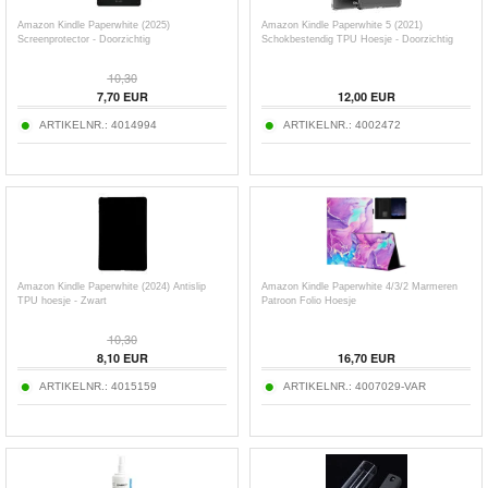
Amazon Kindle Paperwhite (2025)
Amazon Kindle Paperwhite 5 (2021)
Screenprotector - Doorzichtig
Schokbestendig TPU Hoesje - Doorzichtig
10,30
7,70
EUR
12,00
EUR
ARTIKELNR.:
4014994
ARTIKELNR.:
4002472
Amazon Kindle Paperwhite (2024) Antislip
Amazon Kindle Paperwhite 4/3/2 Marmeren
TPU hoesje - Zwart
Patroon Folio Hoesje
10,30
8,10
EUR
16,70
EUR
ARTIKELNR.:
4015159
ARTIKELNR.:
4007029-VAR