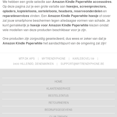
We hebben een grote selectie aan
Amazon Kindle Paperwhite accessoires
.
Op deze pagina zul je een grote variatie aan
hoesjes, screenprotectors,
opladers, koptelefoons, oortelefoons, headsets, reserveonderdelen
en
reparatieservices
vinden. Een
Amazon Kindle Paperwhite hoesje
of cover
zal jouw smartphone beschermen tegen alledaagse vormen van schade. Je
kunt gemakkelijk je
hoesje voor Amazon Kindle Paperwhite
kiezen omdat
vele modellen van deze producten beschikbaar voor je zijn.
One producten zijn zorgvuldig geselecteerd, dus wees er zeker van dat je
Amazon Kindle Paperwhite
het aandachtspunt van de omgeving zal zijn!
MTP.DK APS
|
MYTRENDYPHONE
|
KARLEBOVEJ 59
|
3400 HILLERØD, DENEMARKEN
|
SUPPORT@MYTRENDYPHONE.BE
HOME
KLANTENSERVICE
BESTELSTATUS
RETOURNEREN
BEDRIJFSGEGEVENS
CLUB TRENDY