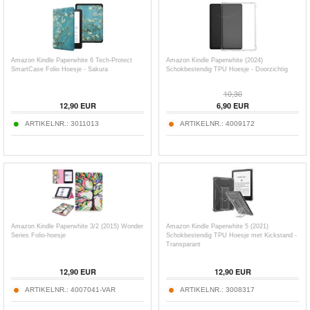
Amazon Kindle Paperwhite 6 Tech-Protect
Amazon Kindle Paperwhite (2024)
SmartCase Folio Hoesje - Sakura
Schokbestendig TPU Hoesje - Doorzichtig
10,30
12,90
EUR
6,90
EUR
ARTIKELNR.:
3011013
ARTIKELNR.:
4009172
Amazon Kindle Paperwhite 3/2 (2015) Wonder
Amazon Kindle Paperwhite 5 (2021)
Series Folio-hoesje
Schokbestendig TPU Hoesje met Kickstand -
Transparant
12,90
EUR
12,90
EUR
ARTIKELNR.:
4007041-VAR
ARTIKELNR.:
3008317