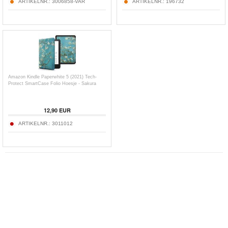
ARTIKELNR.:
3006858-VAR
ARTIKELNR.:
196732
Amazon Kindle Paperwhite 5 (2021) Tech-
Protect SmartCase Folio Hoesje - Sakura
12,90
EUR
ARTIKELNR.:
3011012