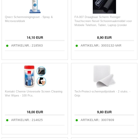
Qnect Schermreinigingsset - Spray &
FA-007 Draagbaar Scherm Reiniger
Microvezeldoek
Touchscreen Nevel Schoonmaakmiddel voor
Mobiele Telefoon, Tablet, Laptop (zonder
vloeistof)
14,10
EUR
8,90
EUR
ARTIKELNR.:
218563
ARTIKELNR.:
3003132-VAR
Kontakt Chemie Universele Screen Cleaning
Tech-Protect-schermpolijstdoek - 2 stuks. -
Wet Wipes - 100 Pcs.
Grijs
18,00
EUR
9,80
EUR
ARTIKELNR.:
214625
ARTIKELNR.:
3007809