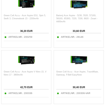
Green Cell Accu - Acer Aspire ES1, Spin 5,
Batterij Acer Aspire - 5230, 5520, 5710G,
Swift 3, Chromebook 15 - 2200mAh
5910G, 6530G, 7220, 7330, 8920 - Zwart -
4400mAh
36,20
EUR
33,60
EUR
ARTIKELNR.:
200259
ARTIKELNR.:
28146
Green Cell Accu - Acer Aspire V Nitro 15, V
Green Cell Accu - Acer Aspire, TravelMate,
Nitro 17 - 3800mAh
Gateway, P.Bell EasyNote
42,70
EUR
30,40
EUR
ARTIKELNR.:
200336
ARTIKELNR.:
200306-VAR