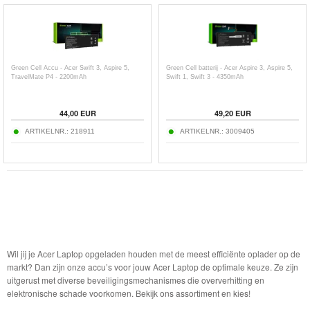
Green Cell Accu - Acer Swift 3, Aspire 5,
Green Cell batterij - Acer Aspire 3, Aspire 5,
TravelMate P4 - 2200mAh
Swift 1, Swift 3 - 4350mAh
44,00
EUR
49,20
EUR
ARTIKELNR.:
218911
ARTIKELNR.:
3009405
Wil jij je Acer Laptop opgeladen houden met de meest efficiënte oplader op de
markt? Dan zijn onze accu’s voor jouw Acer Laptop de optimale keuze. Ze zijn
uitgerust met diverse beveiligingsmechanismes die oververhitting en
elektronische schade voorkomen. Bekijk ons assortiment en kies!