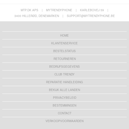
MTP.DK APS
|
MYTRENDYPHONE
|
KARLEBOVEJ 59
|
3400 HILLERØD, DENEMARKEN
|
SUPPORT@MYTRENDYPHONE.BE
HOME
KLANTENSERVICE
BESTELSTATUS
RETOURNEREN
BEDRIJFSGEGEVENS
CLUB TRENDY
REPARATIE HANDLEIDING
BEKIJK ALLE LANDEN
PRIVACYBELEID
BESTEMMINGEN
CONTACT
VERKOOPVOORWAARDEN