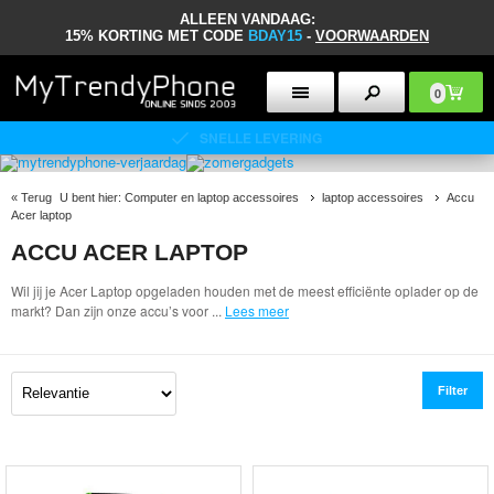
ALLEEN VANDAAG:
15% KORTING MET CODE
BDAY15
-
VOORWAARDEN
0
SNELLE LEVERING
«
Terug
U bent hier:
Computer en laptop accessoires
laptop accessoires
Accu
Acer laptop
ACCU ACER LAPTOP
Wil jij je Acer Laptop opgeladen houden met de meest efficiënte oplader op de
markt? Dan zijn onze accu’s voor
...
Lees meer
Filter