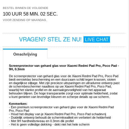
BESTEL BINNEN DE VOLGENDE
100 UUR 58 MIN. 02 SEC.
VOOR ZENDING OP MAANDAG.
VRAGEN? STEL ZE NU!
LIVE CHAT
Omschrijving
Screenprotector van gehard glas voor Xiaomi Redmi Pad Pro, Poco Pad -
9H, 0.3mm
De screenprotector van gehard glas voor de Xiaomi Redmi Pad Pro, Poco Pad
biedt eersteklas bescherming en een duurzaam schild tegen krassen, stoten
en dagelijkse slijtage. Met zijn precieze uitsparingen en ultradunne ontwerp past
de schermbeschermer naadloos op uw Xiaomi Redmi Pad Pro, Poco Pad,
waarbij het slanke profiel en de aanraakgevoeligheid van het apparaat
behouden blijven. De hoge transparantie zorgt voor optimale helderheid, zodat
u kunt genieten van levendige kleuren en scherpe details op uw scherm.
Kenmerken:
- Een premium screenprotector van gehard glas voor de Xiaomi Redmi Pad
Pro, Poco Pad
- Houd het display van je Xiaomi Redmi Pad Pro, Poco Pad schadevrij
- Duidelijk ontwerp behoudt de schermkwaliteit en verbetert de helderheid
- Met 9H hardheidsniveau en 0.3mm dik profiel
- Het is geen volledige dekking - dekt niet het hele scherm