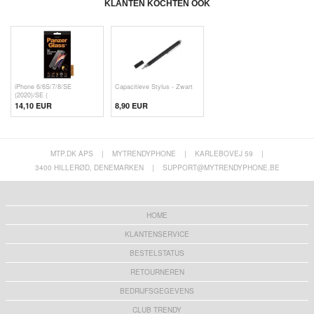
KLANTEN KOCHTEN OOK
iPhone 6/6S/7/8/SE
Capacitieve Stylus - Zwart
(2020)/SE (
14,10 EUR
8,90 EUR
MTP.DK APS
|
MYTRENDYPHONE
|
KARLEBOVEJ 59
|
3400 HILLERØD, DENEMARKEN
|
SUPPORT@MYTRENDYPHONE.BE
HOME
KLANTENSERVICE
BESTELSTATUS
RETOURNEREN
BEDRIJFSGEGEVENS
CLUB TRENDY