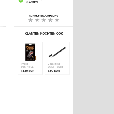
KLANTEN
SCHRIJF BEOORDELING
KLANTEN KOCHTEN OOK
iPhone
Capacitieve
6/6S/7/8/SE
Stylus - Zwart
(2020)/SE (
14,10 EUR
8,90 EUR