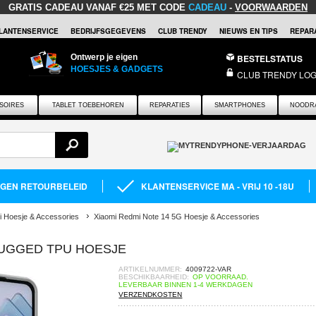
GRATIS CADEAU
VANAF €25 MET CODE
CADEAU
-
VOORWAARDEN
LANTENSERVICE
BEDRIJFSGEGEVENS
CLUB TRENDY
NIEUWS EN TIPS
REPARA
Ontwerp je eigen
BESTELSTATUS
HOESJES & GADGETS
CLUB TRENDY LOG
SOIRES
TABLET TOEBEHOREN
REPARATIES
SMARTPHONES
NOODR
AGEN RETOURBELEID
KLANTENSERVICE MA - VRIJ 10 -18U
i Hoesje & Accessories
Xiaomi Redmi Note 14 5G Hoesje & Accessories
RUGGED TPU HOESJE
ARTIKELNUMMER:
4009722-VAR
BESCHIKBAARHEID:
OP VOORRAAD.
LEVERBAAR BINNEN 1-4 WERKDAGEN
VERZENDKOSTEN