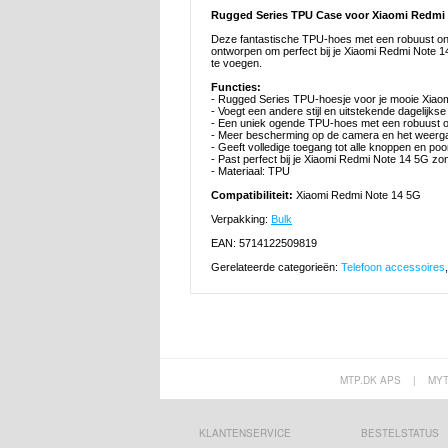
Rugged Series TPU Case voor Xiaomi Redmi
Deze fantastische TPU-hoes met een robuust ont
ontworpen om perfect bij je Xiaomi Redmi Note 1
te voegen.
Functies:
- Rugged Series TPU-hoesje voor je mooie Xiao
- Voegt een andere stijl en uitstekende dagelijks
- Een uniek ogende TPU-hoes met een robuust o
- Meer bescherming op de camera en het weerg
- Geeft volledige toegang tot alle knoppen en p
- Past perfect bij je Xiaomi Redmi Note 14 5G zo
- Materiaal: TPU
Compatibiliteit:
Xiaomi Redmi Note 14 5G
Verpakking:
Bulk
EAN: 5714122509819
Gerelateerde categorieën:
Telefoon accessoires
MTP.DK APS
|
MY
KLANTENSERVICE
BESTELSTATUS