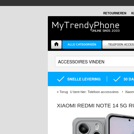
RETOURNEREN
K
ALLE CATEGORIEËN
TELEFOON ACCES
SNELLE LEVERING
30 D
«
Terug
U bent hier:
Telefoon accessoires
Xiaom
XIAOMI REDMI NOTE 14 5G 