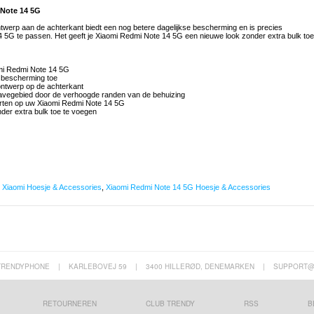
 Note 14 5G
werp aan de achterkant biedt een nog betere dagelijkse bescherming en is precies
4 5G te passen. Het geeft je Xiaomi Redmi Note 14 5G een nieuwe look zonder extra bulk toe
mi Redmi Note 14 5G
e bescherming toe
ntwerp op de achterkant
avegebied door de verhoogde randen van de behuizing
oorten op uw Xiaomi Redmi Note 14 5G
nder extra bulk toe te voegen
,
Xiaomi Hoesje & Accessories
,
Xiaomi Redmi Note 14 5G Hoesje & Accessories
TRENDYPHONE
|
KARLEBOVEJ 59
|
3400 HILLERØD, DENEMARKEN
|
SUPPORT@
RETOURNEREN
CLUB TRENDY
RSS
B