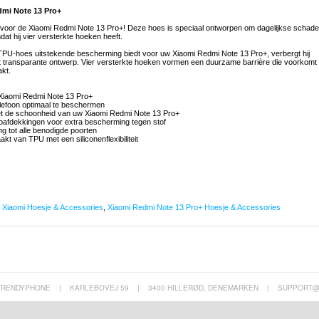
mi Note 13 Pro+
or de Xiaomi Redmi Note 13 Pro+! Deze hoes is speciaal ontworpen om dagelijkse schade
at hij vier versterkte hoeken heeft.
 TPU-hoes uitstekende bescherming biedt voor uw Xiaomi Redmi Note 13 Pro+, verbergt hij
terst transparante ontwerp. Vier versterkte hoeken vormen een duurzame barrière die voorkomt
kt.
 Xiaomi Redmi Note 13 Pro+
elefoon optimaal te beschermen
et de schoonheid van uw Xiaomi Redmi Note 13 Pro+
afdekkingen voor extra bescherming tegen stof
g tot alle benodigde poorten
t van TPU met een siliconenflexibiliteit
,
Xiaomi Hoesje & Accessories
,
Xiaomi Redmi Note 13 Pro+ Hoesje & Accessories
TRENDYPHONE
|
KARLEBOVEJ 59
|
3400 HILLERØD, DENEMARKEN
|
SUPPORT@