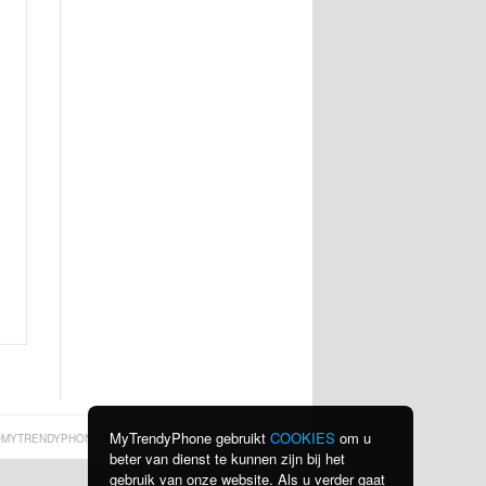
MyTrendyPhone gebruikt
COOKIES
om u
MYTRENDYPHONE.BE
beter van dienst te kunnen zijn bij het
gebruik van onze website. Als u verder gaat