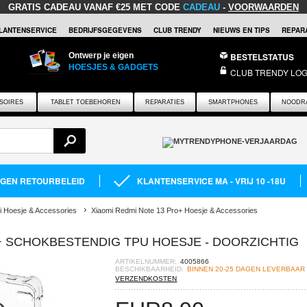
GRATIS CADEAU
VANAF €25 MET CODE
CADEAU
-
VOORWAARDEN
LANTENSERVICE
BEDRIJFSGEGEVENS
CLUB TRENDY
NIEUWS EN TIPS
REPARA
Ontwerp je eigen
BESTELSTATUS
HOESJES & GADGETS
CLUB TRENDY LOG
SOIRES
TABLET TOEBEHOREN
REPARATIES
SMARTPHONES
NOODR
AGEN RETOURBELEID
KLANTENSERVICE MA - VRIJ 10 -18U
i Hoesje & Accessories
Xiaomi Redmi Note 13 Pro+ Hoesje & Accessories
+ SCHOKBESTENDIG TPU HOESJE - DOORZICHTIG
ARTIKELNUMMER:
4005866
BESCHIKBAARHEID:
BINNEN 20-25 DAGEN LEVERBAAR
VERZENDKOSTEN