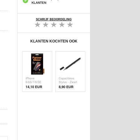
KLANTEN
SCHRIJF BEOORDELING
KLANTEN KOCHTEN OOK
iPhone
Capacitieve
6/6S/7/8/SE
Stylus - Zwart
(2020)/SE (
14,10 EUR
8,90 EUR