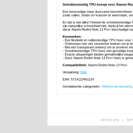
Schokbestendig TPU-hoesje voor Xiaomi Red
Een eenvoudige maar duurzame beschermhoes vo
zoals vallen, stoten en krassen te weerstaan, omd
En dat is niet alles! Hoewel de schokbestendige
zijn natuurlijke schoonheid niet, dankzij het ui
dat je Xiaomi Redmi Note 13 Pro+ beschadigd raa
Kenmerken:
- Een flexibele en valbestendige TPU-hoes voor
- Ontworpen met vier versterkte hoeken om je t
- Met een transparant ontwerp om te pronken m
- Schokbestendige TPU-hoes met gevoelige knop
- Exacte uitsparingen bieden gemakkelijke toegan
- Deze Xiaomi Redmi Note 13 Pro+-hoes is gemaak
Compatibiliteit:
Xiaomi Redmi Note 13 Pro+
Verpakking:
Bulk
EAN: 5714122461124
Gerelateerde categorieën:
Telefoon accessoires
MTP.DK APS
|
MY