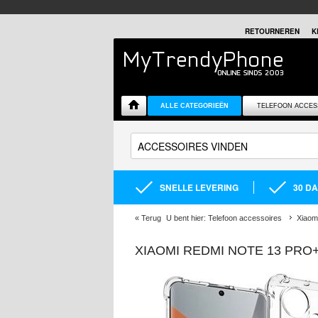
RETOURNEREN
K
ALLE CATEGORIEËN
TELEFOON ACCES
SNELLE LEVERING
30 D
«
Terug
U bent hier:
Telefoon accessoires
Xiaom
XIAOMI REDMI NOTE 13 PRO