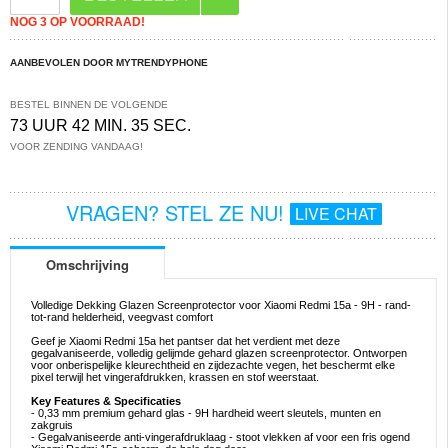
NOG 3 OP VOORRAAD!
AANBEVOLEN DOOR MYTRENDYPHONE
BESTEL BINNEN DE VOLGENDE
73 UUR 42 MIN. 34 SEC.
VOOR ZENDING VANDAAG!
VRAGEN? STEL ZE NU!
LIVE CHAT
Omschrijving
Volledige Dekking Glazen Screenprotector voor Xiaomi Redmi 15a - 9H - rand-
tot-rand helderheid, veegvast comfort
Geef je Xiaomi Redmi 15a het pantser dat het verdient met deze
gegalvaniseerde, volledig gelijmde gehard glazen screenprotector. Ontworpen
voor onberispelijke kleurechtheid en zijdezachte vegen, het beschermt elke
pixel terwijl het vingerafdrukken, krassen en stof weerstaat.
Key Features & Specificaties
- 0,33 mm premium gehard glas - 9H hardheid weert sleutels, munten en
zakgruis
- Gegalvaniseerde anti-vingerafdruklaag - stoot vlekken af voor een fris ogend