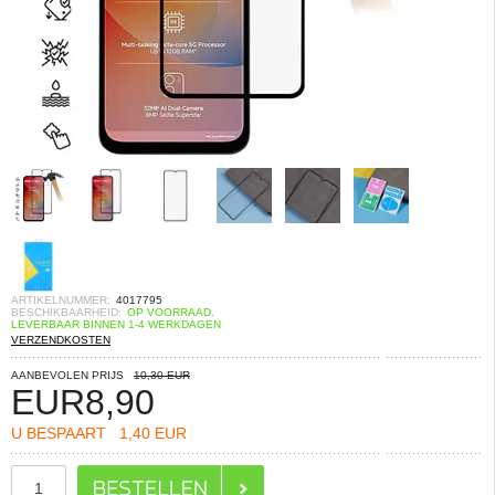
ARTIKELNUMMER:
4017795
BESCHIKBAARHEID:
OP VOORRAAD.
LEVERBAAR BINNEN 1-4 WERKDAGEN
VERZENDKOSTEN
AANBEVOLEN PRIJS
10,30 EUR
EUR
8,90
U BESPAART
1,40 EUR