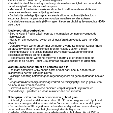
Xiaomi Redmi 15a-scherm, de hele dag door
- Versterkte oleofobe coating - verhoogt de krasbestendigheid en behoudt de
nauwkeurigheid van de aanraakrespons
- Met zeefdruk bedrukte zwarte rand - volledig zelfklevende rand die stof
buitensluit en de visuele omlijsting verbetert
- Bubbelvrije volledige lijm - geavanceerde siliconen achterzijde laat lucht
automatisch ontsnappen voor eenvoudige installatie zonder spleten
- Ultraheldere transparantie (99%) - geen kleurverschuiving, levensechte HDR-
weergave
Ideale gebruiksvoorbeelden
- Stop je Xiaomi Redmi 15a in een tas met metalen pennen en vergeet de
microkrassen
- Marathon gamesessies: zweet en vingerafdrukken veeg je weg met één
doekje
- Dagelijks woon-werkverkeer met de metro: zwarte rand houdt randschilfers
op afstand wanneer je de telefoon in en uit krappe zakken schuift
- Buitenfotografie: kristalglas behoudt 100% kleurnauwkeurigheid voor
belichtingscontroles op het scherm
- Presentaties op het werk: het vlekvrije scherm ziet er onberispelijk uit
wanneer je de Xiaomi Redmi 15a omdraait om aan collega's te laten zien
Waarom deze beschermer de perfecte koop is
- Op maat gemaakte CNC snede zorgt ervoor dat Face ID sensoren en
luidsprekers perfect uitgelijnd blijven
- Volledige hechting betekent geen regenboogeffect en geen opstaande hoeken
ooit
- Vingerafdrukbestendige nanolaag verkort de reinigingstijd, dus je geniet van
de inhoud, niet van de vlekken
- Geleverd in een gerecyclede papieren verpakking met uitlijnframe en
alcoholdoekje - plaatsen en klaar in minder dan drie minuten
Belangrijke feiten over beschermers van gehard glas
- Gehard glas wordt verhit tot meer dan 600 °C en vervolgens snel afgekoeld,
waardoor een oppervlak ontstaat dat tot 5x sterker is dan onbehandeld glas
- De hardheid van 9H is gelijk aan de krasbestendigheid van een stalen vijl op
de schaal van Mohs, maar het glas weegt slechts 6 g extra.
- Volledig zelfklevende ontwerpen verbeteren de schokabsorptie tot 25% in