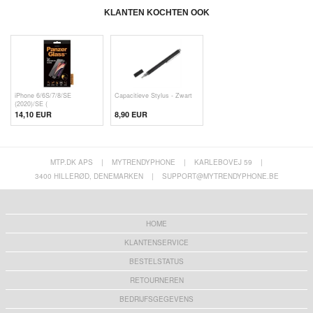
KLANTEN KOCHTEN OOK
iPhone 6/6S/7/8/SE
Capacitieve Stylus - Zwart
(2020)/SE (
14,10 EUR
8,90 EUR
MTP.DK APS
|
MYTRENDYPHONE
|
KARLEBOVEJ 59
|
3400 HILLERØD, DENEMARKEN
|
SUPPORT@MYTRENDYPHONE.BE
HOME
KLANTENSERVICE
BESTELSTATUS
RETOURNEREN
BEDRIJFSGEGEVENS