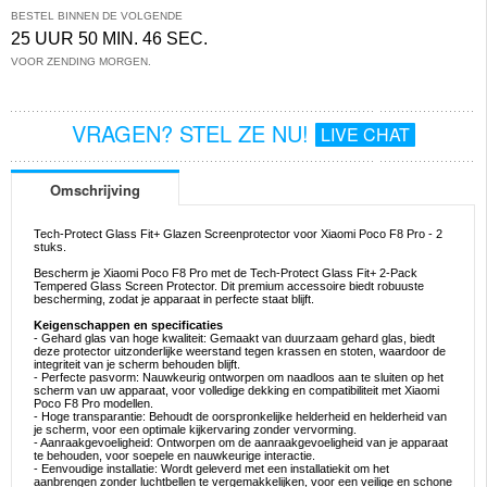
BESTEL BINNEN DE VOLGENDE
25 UUR 50 MIN. 46 SEC.
VOOR ZENDING MORGEN.
VRAGEN? STEL ZE NU!
LIVE CHAT
Omschrijving
Tech-Protect Glass Fit+ Glazen Screenprotector voor Xiaomi Poco F8 Pro - 2
stuks.
Bescherm je Xiaomi Poco F8 Pro met de Tech-Protect Glass Fit+ 2-Pack
Tempered Glass Screen Protector. Dit premium accessoire biedt robuuste
bescherming, zodat je apparaat in perfecte staat blijft.
Keigenschappen en specificaties
- Gehard glas van hoge kwaliteit: Gemaakt van duurzaam gehard glas, biedt
deze protector uitzonderlijke weerstand tegen krassen en stoten, waardoor de
integriteit van je scherm behouden blijft.
- Perfecte pasvorm: Nauwkeurig ontworpen om naadloos aan te sluiten op het
scherm van uw apparaat, voor volledige dekking en compatibiliteit met Xiaomi
Poco F8 Pro modellen.
- Hoge transparantie: Behoudt de oorspronkelijke helderheid en helderheid van
je scherm, voor een optimale kijkervaring zonder vervorming.
- Aanraakgevoeligheid: Ontworpen om de aanraakgevoeligheid van je apparaat
te behouden, voor soepele en nauwkeurige interactie.
- Eenvoudige installatie: Wordt geleverd met een installatiekit om het
aanbrengen zonder luchtbellen te vergemakkelijken, voor een veilige en schone