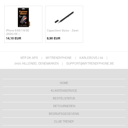
iPhone 6/6S/7/8/SE
Capacitieve Stylus - Zwart
(2020)/SE (
14,10 EUR
8,90 EUR
MTP.DK APS
|
MYTRENDYPHONE
|
KARLEBOVEJ 59
|
3400 HILLERØD, DENEMARKEN
|
SUPPORT@MYTRENDYPHONE.BE
HOME
KLANTENSERVICE
BESTELSTATUS
RETOURNEREN
BEDRIJFSGEGEVENS
CLUB TRENDY