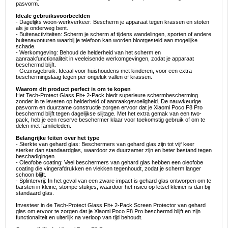
pasvorm.
Ideale gebruiksvoorbeelden
- Dagelijks woon-werkverkeer: Bescherm je apparaat tegen krassen en stoten
als je onderweg bent.
- Buitenactiviteiten: Scherm je scherm af tijdens wandelingen, sporten of andere
buitenavonturen waarbij je telefoon kan worden blootgesteld aan mogelijke
schade.
- Werkomgeving: Behoud de helderheid van het scherm en
aanraakfunctionaliteit in veeleisende werkomgevingen, zodat je apparaat
beschermd blijft.
- Gezinsgebruik: Ideaal voor huishoudens met kinderen, voor een extra
beschermingslaag tegen per ongeluk vallen of krassen.
Waarom dit product perfect is om te kopen
Het Tech-Protect Glass Fit+ 2-Pack biedt superieure schermbescherming
zonder in te leveren op helderheid of aanraakgevoeligheid. De nauwkeurige
pasvorm en duurzame constructie zorgen ervoor dat je Xiaomi Poco F8 Pro
beschermd blijft tegen dagelijkse slijtage. Met het extra gemak van een two-
pack, heb je een reserve beschermer klaar voor toekomstig gebruik of om te
delen met familieleden.
Belangrijke feiten over het type
- Sterkte van gehard glas: Beschermers van gehard glas zijn tot vijf keer
sterker dan standaardglas, waardoor ze duurzamer zijn en beter bestand tegen
beschadigingen.
- Oleofobe coating: Veel beschermers van gehard glas hebben een oleofobe
coating die vingerafdrukken en vlekken tegenhoudt, zodat je scherm langer
schoon blijft.
- Splintervrij: In het geval van een zware impact is gehard glas ontworpen om te
barsten in kleine, stompe stukjes, waardoor het risico op letsel kleiner is dan bij
standaard glas.
Investeer in de Tech-Protect Glass Fit+ 2-Pack Screen Protector van gehard
glas om ervoor te zorgen dat je Xiaomi Poco F8 Pro beschermd blijft en zijn
functionaliteit en uiterlijk na verloop van tijd behoudt.