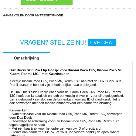
AANBEVOLEN DOOR MYTRENDYPHONE
VRAGEN? STEL ZE NU!
LIVE CHAT
Omschrijving
Dux Ducis Skin Pro Flip Hoesje voor Xiaomi Poco C65, Xiaomi Poco M6,
Xiaomi Redmi 13C - met Kaarthouder
Kleed je Xiaomi Poco C65, Poco M6, Redmi 13C aan met de Dux Ducis Skin
Pro flip case en behoud zijn onberispelijke staat en elegantie.
De Dux Ducis Skin Pro flip case voor de Xiaomi Poco C65, Poco M6, Redmi
13C heeft een fantastisch en toch eenvoudig ontwerp - voor elke gelegenheid.
Een ingebouwd kaartslot aan de binnenkant voor uw ID of creditcard. Het is
ook ontworpen met een mediastandaard voor een handsfree ervaring.
Kenmerken:
- Slanke flipcase voor de Xiaomi Poco C65, Poco M6, Redmi 13C, ontworpen
door Dux Ducis
- Geweldige bescherming voor uw Xiaomi Poco C65, Poco M6, Redmi 13C
tegen dagelijkse schade
- Met één kaartvak voor het opbergen van uw ID of creditcard
- Geniet van handsfree TikTok- of YouTube-video's dankzij de opvouwbare
achterkant