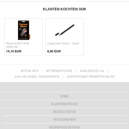
KLANTEN KOCHTEN OOK
iPhone 6/6S/7/8/SE
Capacitieve Stylus - Zwart
(2020)/SE (
14,10 EUR
8,90 EUR
MTP.DK APS
|
MYTRENDYPHONE
|
KARLEBOVEJ 59
|
3400 HILLERØD, DENEMARKEN
|
SUPPORT@MYTRENDYPHONE.BE
HOME
KLANTENSERVICE
BESTELSTATUS
RETOURNEREN
BEDRIJFSGEGEVENS