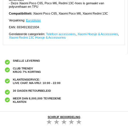
- Deze Xiaomi Poco C65, Poco M6, Redmi 13C-hoes is gemaakt van
polyurethaan en TPU
Compatibiliteit:
Xiaomi Poco C65, Xiaomi Poco M6, Xiaomi Redmi 13C
Verpakking:
Euroblister
EAN: 6934913021934
Gerelateerde categorieën:
Telefoon accessoires
,
Xiaomi Hoesje & Accessories
,
Xiaomi Redmi 13C Hoesje & Accessories
SNELLE LEVERING
CLUB TRENDY
KRIJG 7% KORTING
KLANTENSERVICE:
LIVE CHAT: MA-VRIJ: 10:00 - 22:00
30 DAGEN RETOURBELEID
MEER DAN 8,000,000 TEVREDENE
KLANTEN
SCHRIJF BEOORDELING