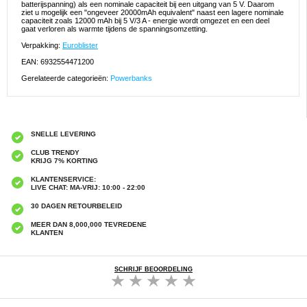
batterijspanning) als een nominale capaciteit bij een uitgang van 5 V. Daarom
ziet u mogelijk een "ongeveer 20000mAh equivalent" naast een lagere nominale
capaciteit zoals 12000 mAh bij 5 V/3 A - energie wordt omgezet en een deel
gaat verloren als warmte tijdens de spanningsomzetting.
Verpakking:
Euroblister
EAN: 6932554471200
Gerelateerde categorieën:
Powerbanks
SNELLE LEVERING
CLUB TRENDY
KRIJG 7% KORTING
KLANTENSERVICE:
LIVE CHAT: MA-VRIJ: 10:00 - 22:00
30 DAGEN RETOURBELEID
MEER DAN 8,000,000 TEVREDENE
KLANTEN
SCHRIJF BEOORDELING