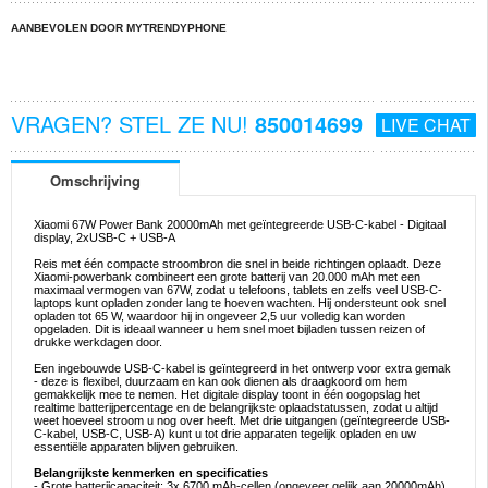
AANBEVOLEN DOOR MYTRENDYPHONE
VRAGEN? STEL ZE NU!
850014699
LIVE CHAT
Omschrijving
Xiaomi 67W Power Bank 20000mAh met geïntegreerde USB-C-kabel - Digitaal
display, 2xUSB-C + USB-A
Reis met één compacte stroombron die snel in beide richtingen oplaadt. Deze
Xiaomi-powerbank combineert een grote batterij van 20.000 mAh met een
maximaal vermogen van 67W, zodat u telefoons, tablets en zelfs veel USB-C-
laptops kunt opladen zonder lang te hoeven wachten. Hij ondersteunt ook snel
opladen tot 65 W, waardoor hij in ongeveer 2,5 uur volledig kan worden
opgeladen. Dit is ideaal wanneer u hem snel moet bijladen tussen reizen of
drukke werkdagen door.
Een ingebouwde USB-C-kabel is geïntegreerd in het ontwerp voor extra gemak
- deze is flexibel, duurzaam en kan ook dienen als draagkoord om hem
gemakkelijk mee te nemen. Het digitale display toont in één oogopslag het
realtime batterijpercentage en de belangrijkste oplaadstatussen, zodat u altijd
weet hoeveel stroom u nog over heeft. Met drie uitgangen (geïntegreerde USB-
C-kabel, USB-C, USB-A) kunt u tot drie apparaten tegelijk opladen en uw
essentiële apparaten blijven gebruiken.
Belangrijkste kenmerken en specificaties
- Grote batterijcapaciteit: 3x 6700 mAh-cellen (ongeveer gelijk aan 20000mAh),