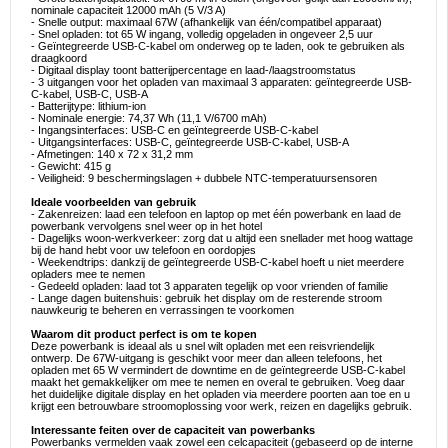
nominale capaciteit 12000 mAh (5 V/3 A)
- Snelle output: maximaal 67W (afhankelijk van één/compatibel apparaat)
- Snel opladen: tot 65 W ingang, volledig opgeladen in ongeveer 2,5 uur
- Geïntegreerde USB-C-kabel om onderweg op te laden, ook te gebruiken als
draagkoord
- Digitaal display toont batterijpercentage en laad-/laagstroomstatus
- 3 uitgangen voor het opladen van maximaal 3 apparaten: geïntegreerde USB-
C-kabel, USB-C, USB-A
- Batterijtype: lithium-ion
- Nominale energie: 74,37 Wh (11,1 V/6700 mAh)
- Ingangsinterfaces: USB-C en geïntegreerde USB-C-kabel
- Uitgangsinterfaces: USB-C, geïntegreerde USB-C-kabel, USB-A
- Afmetingen: 140 x 72 x 31,2 mm
- Gewicht: 415 g
- Veiligheid: 9 beschermingslagen + dubbele NTC-temperatuursensoren
Ideale voorbeelden van gebruik
- Zakenreizen: laad een telefoon en laptop op met één powerbank en laad de
powerbank vervolgens snel weer op in het hotel
- Dagelijks woon-werkverkeer: zorg dat u altijd een snellader met hoog wattage
bij de hand hebt voor uw telefoon en oordopjes
- Weekendtrips: dankzij de geïntegreerde USB-C-kabel hoeft u niet meerdere
opladers mee te nemen
- Gedeeld opladen: laad tot 3 apparaten tegelijk op voor vrienden of familie
- Lange dagen buitenshuis: gebruik het display om de resterende stroom
nauwkeurig te beheren en verrassingen te voorkomen
Waarom dit product perfect is om te kopen
Deze powerbank is ideaal als u snel wilt opladen met een reisvriendelijk
ontwerp. De 67W-uitgang is geschikt voor meer dan alleen telefoons, het
opladen met 65 W vermindert de downtime en de geïntegreerde USB-C-kabel
maakt het gemakkelijker om mee te nemen en overal te gebruiken. Voeg daar
het duidelijke digitale display en het opladen via meerdere poorten aan toe en u
krijgt een betrouwbare stroomoplossing voor werk, reizen en dagelijks gebruik.
Interessante feiten over de capaciteit van powerbanks
Powerbanks vermelden vaak zowel een celcapaciteit (gebaseerd op de interne