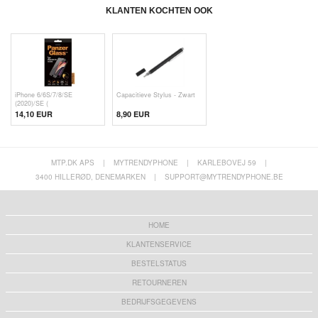
KLANTEN KOCHTEN OOK
iPhone 6/6S/7/8/SE
Capacitieve Stylus - Zwart
(2020)/SE (
14,10 EUR
8,90 EUR
MTP.DK APS
|
MYTRENDYPHONE
|
KARLEBOVEJ 59
|
3400 HILLERØD, DENEMARKEN
|
SUPPORT@MYTRENDYPHONE.BE
HOME
KLANTENSERVICE
BESTELSTATUS
RETOURNEREN
BEDRIJFSGEGEVENS