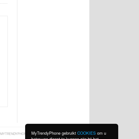
MyTrendyPhone gebruikt
COOKIES
om u
MYTRENDYPHONE.BE
beter van dienst te kunnen zijn bij het