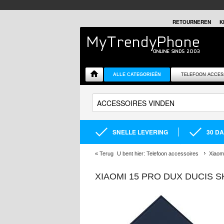
RETOURNEREN
K
ALLE CATEGORIEËN
TELEFOON ACCES
SNELLE LEVERING
30 D
«
Terug
U bent hier:
Telefoon accessoires
Xiaom
XIAOMI 15 PRO DUX DUCIS S