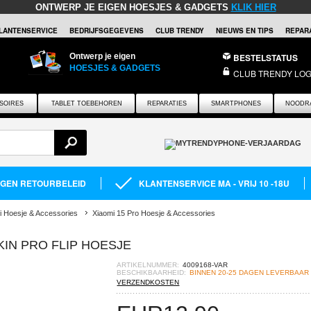
ONTWERP JE EIGEN HOESJES & GADGETS
KLIK HIER
LANTENSERVICE
BEDRIJFSGEGEVENS
CLUB TRENDY
NIEUWS EN TIPS
REPARA
Ontwerp je eigen
BESTELSTATUS
HOESJES & GADGETS
CLUB TRENDY LOG
SOIRES
TABLET TOEBEHOREN
REPARATIES
SMARTPHONES
NOODR
AGEN RETOURBELEID
KLANTENSERVICE MA - VRIJ 10 -18U
i Hoesje & Accessories
Xiaomi 15 Pro Hoesje & Accessories
KIN PRO FLIP HOESJE
ARTIKELNUMMER:
4009168-VAR
BESCHIKBAARHEID:
BINNEN 20-25 DAGEN LEVERBAAR
VERZENDKOSTEN