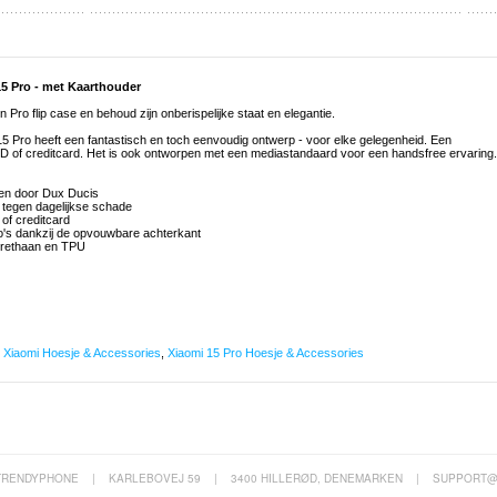
15 Pro - met Kaarthouder
Pro flip case en behoud zijn onberispelijke staat en elegantie.
15 Pro heeft een fantastisch en toch eenvoudig ontwerp - voor elke gelegenheid. Een
D of creditcard. Het is ook ontworpen met een mediastandaard voor een handsfree ervaring.
pen door Dux Ducis
 tegen dagelijkse schade
of creditcard
o's dankzij de opvouwbare achterkant
urethaan en TPU
,
Xiaomi Hoesje & Accessories
,
Xiaomi 15 Pro Hoesje & Accessories
TRENDYPHONE
|
KARLEBOVEJ 59
|
3400 HILLERØD, DENEMARKEN
|
SUPPORT@