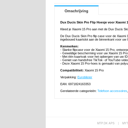
Omschrijving
Dux Ducis Skin Pro Flip Hoesje voor Xiaomi 
Kleed je Xiaomi 15 Pro aan met de Dux Ducis Skin 
De Dux Ducis Skin Pro flip case voor de Xiaomi 
ingebouwd kaartslot aan de binnenkant voor uw I
Kenmerken:
- Slanke flipcase voor de Xiaomi 15 Pro, ontwor
- Geweldige bescherming voor uw Xiaomi 15 Pro
- Met één kaartvak voor het opbergen van uw ID 
- Geniet van handsfree TikTok- of YouTube-vide
- Deze Xiaomi 15 Pro-hoes is gemaakt van poly
Compatibiliteit:
Xiaomi 15 Pro
Verpakking:
Euroblister
EAN: 6971824163353
Gerelateerde categorieën:
Telefoon accessoires
MTP.DK APS
|
MY