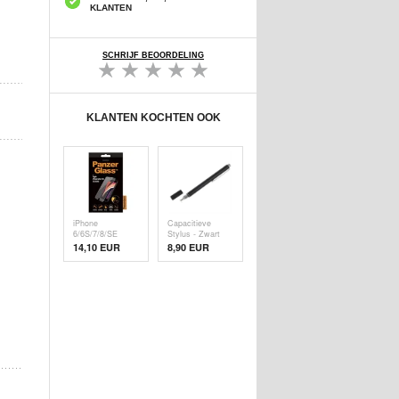
KLANTEN
SCHRIJF BEOORDELING
KLANTEN KOCHTEN OOK
iPhone
Capacitieve
6/6S/7/8/SE
Stylus - Zwart
(2020)/SE (
14,10 EUR
8,90 EUR