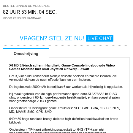
BESTEL BINNEN DE VOLGENDE
82 UUR 53 MIN. 04 SEC.
VOOR ZENDING VANDAAG!
VRAGEN? STEL ZE NU!
LIVE CHAT
Omschrijving
X6 HD 3,5-inch scherm Handheld Game Console Ingebouwde Video
Games Machine met Dual Joystick Ontwerp - Zwart
Het 3,5 inch kleurenscherm biedt je delicate beelden en zachte kleuren, die
vermoeidheid van de ogen effectief kunnen verminderen.
De ingebouwde 2000mAh batterij kan 6 uur werken als hij volledig is opgeladen.
Hij maakt gebruik van de high-performance quad-core AT2273S32 bit RISO
chip, ondersteunt 60Hz hoge-frequentie beeldkwaliteit, en kan soepel draaien
voor grootschalige 2D/3D games.
Ondersteunt 11 belangrijke game-emulators: SFC, GBC, GBA, GB, FC, NES,
MD, MAME, SMC, CPS, SMD
640*480 hoge resolutie brengt delicate high-definition beeldkwaliteit en brede
kijkhoek
Ondersteunt TF-kaart uitbreidingscapaciteit tot 64G (TF-kaart niet