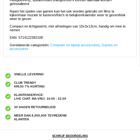
meegeleverd), spellen/video's/liedjes/foto's kunnen allemaal worden
geïnstalleerd
Naast het spelen van games kan het ook worden gebruikt om films te
kijken/naar muziek te luisteren/foto's te bekijken/kalender weer te geven/klok
weer te geven
Compact en lichtgewicht, met afmetingen van 10x3x13cm, handig om mee te
nemen
EAN: 5714122382108
Gerelateerde categorieën:
Computer en laptop accessoires
,
Games en
accessoires
SNELLE LEVERING
CLUB TRENDY
KRIJG 7% KORTING
KLANTENSERVICE:
LIVE CHAT: MA-VRIJ: 10:00 - 22:00
30 DAGEN RETOURBELEID
MEER DAN 8,000,000 TEVREDENE
KLANTEN
SCHRIJF BEOORDELING