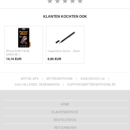
KLANTEN KOCHTEN OOK
iPhone 6/6S/7/8/SE
Capacitieve Stylus - Zwart
(2020)/SE (
14,10 EUR
8,90 EUR
MTP.DK APS
|
MYTRENDYPHONE
|
KARLEBOVEJ 59
|
3400 HILLERØD, DENEMARKEN
|
SUPPORT@MYTRENDYPHONE.BE
HOME
KLANTENSERVICE
BESTELSTATUS
RETOURNEREN