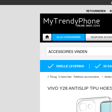
RETOURNEREN
K
ALLE CATEGORIEËN
TELEFOON ACCES
SNELLE LEVERING
30 D
«
Terug
U bent hier:
Telefoon accessoires
Ander
VIVO Y28 ANTISLIP TPU HOE