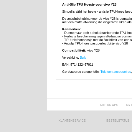
Anti-Slip TPU Hoesje voor vivo Y28
Simpel is altijd het beste - antislip TPU-hoes b
De antislipbehuizing voor de vivo Y28 is gemaakt
met een matte afwerking die vingerafdrukken afsto
Kenmerken:
- Dunne maar toch schokabsorberende TPU-hoe
- Perfecte bescherming tegen alledaagse vorme
- TPU telefoonhoesje met de flexibiliteit van een 
- Antislip TPU-hoes past perfect bij je vivo Y28
Compatibiliteit:
vivo Y28
Verpakking:
Bulk
EAN: 5714122467911
Gerelateerde categorieën:
Telefoon accessoires
MTP.DK APS
|
MY
KLANTENSERVICE
BESTELSTATUS