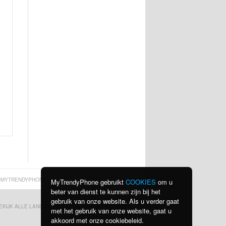
MYTRENDYPHONE.BE
MyTrendyPhone gebruikt
COOKIES
om u
beter van dienst te kunnen zijn bij het
gebruik van onze website. Als u verder gaat
EKIJK ALLE LANDEN
PRIVACYBELEID
met het gebruik van onze website, gaat u
akkoord met onze cookiebeleid.