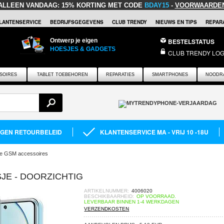
ALLEEN VANDAAG:
15% KORTING MET CODE
BDAY15
-
VOORWAARDE
LANTENSERVICE
BEDRIJFSGEGEVENS
CLUB TRENDY
NIEUWS EN TIPS
REPARA
Ontwerp je eigen
BESTELSTATUS
HOESJES & GADGETS
CLUB TRENDY LOG
SOIRES
TABLET TOEBEHOREN
REPARATIES
SMARTPHONES
NOODR
AGEN RETOURBELEID
KLANTENSERVICE MA - VRIJ 10 -18U
e GSM accessoires
SJE - DOORZICHTIG
ARTIKELNUMMER:
4006020
BESCHIKBAARHEID:
OP VOORRAAD.
LEVERBAAR BINNEN 1-4 WERKDAGEN
VERZENDKOSTEN