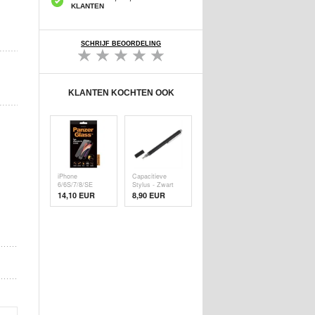
KLANTEN
SCHRIJF BEOORDELING
KLANTEN KOCHTEN OOK
iPhone
Capacitieve
6/6S/7/8/SE
Stylus - Zwart
(2020)/SE (
14,10 EUR
8,90 EUR