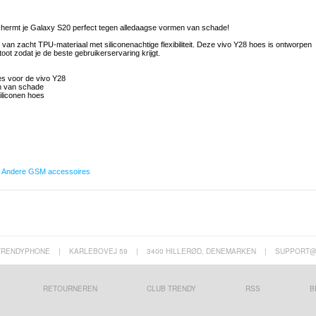
eschermt je Galaxy S20 perfect tegen alledaagse vormen van schade!
 van zacht TPU-materiaal met siliconenachtige flexibiliteit. Deze vivo Y28 hoes is ontworpen
ot zodat je de beste gebruikerservaring krijgt.
s voor de vivo Y28
n van schade
siliconen hoes
,
Andere GSM accessoires
TRENDYPHONE
|
KARLEBOVEJ 59
|
3400 HILLERØD, DENEMARKEN
|
SUPPORT@
RETOURNEREN
CLUB TRENDY
RSS
B