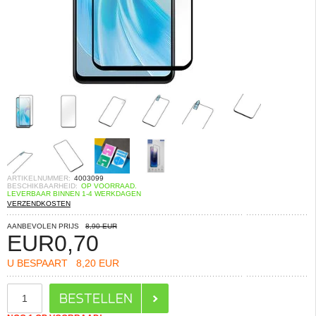
ARTIKELNUMMER:
4003099
BESCHIKBAARHEID:
OP VOORRAAD.
LEVERBAAR BINNEN 1-4 WERKDAGEN
VERZENDKOSTEN
AANBEVOLEN PRIJS
8,90 EUR
EUR
0,70
U BESPAART
8,20 EUR