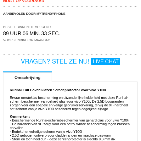
NOG 1 OP VOORRAAD!
AANBEVOLEN DOOR MYTRENDYPHONE
BESTEL BINNEN DE VOLGENDE
89 UUR 06 MIN. 32 SEC.
VOOR ZENDING OP MAANDAG.
VRAGEN? STEL ZE NU!
LIVE CHAT
Omschrijving
Rurihai Full Cover Glazen Screenprotector voor vivo Y100i
Ervaar eersteklas bescherming en uitzonderlijke helderheid met deze Rurihai-
schermbeschermer van gehard glas voor vivo Y100i. De 2.5D boogranden
zorgen voor een soepele en veilige gebruikerservaring, terwijl de 9H-hardheid
het scherm van je vivo Y100i beschermt tegen dagelijkse slijtage.
Kenmerken:
- Beschermende Rurihai-schermbeschermer van gehard glas voor vivo Y100i
- De hardheid van 9H zorgt voor een betrouwbare bescherming tegen krassen
en vallen
- Bedekt het volledige scherm van je vivo Y100i
- 2.5D gebogen ontwerp voor gladde randen en naadloze pasvorm
- Sterk en toch heel dun - deze screenprotector is slechts 0,3 mm dik