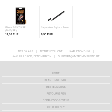
iPhone 6/6S/7/8/SE
Capacitieve Stylus - Zwart
(2020)/SE (
14,10 EUR
8,90 EUR
MTP.DK APS
|
MYTRENDYPHONE
|
KARLEBOVEJ 59
|
3400 HILLERØD, DENEMARKEN
|
SUPPORT@MYTRENDYPHONE.BE
HOME
KLANTENSERVICE
BESTELSTATUS
RETOURNEREN
BEDRIJFSGEGEVENS
CLUB TRENDY