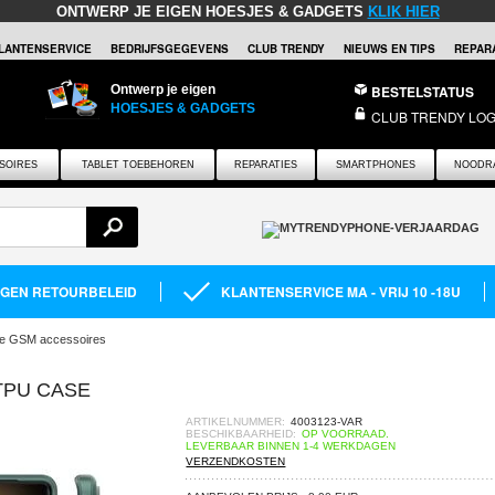
ONTWERP JE EIGEN HOESJES & GADGETS
KLIK HIER
LANTENSERVICE
BEDRIJFSGEGEVENS
CLUB TRENDY
NIEUWS EN TIPS
REPARA
Ontwerp je eigen
BESTELSTATUS
HOESJES & GADGETS
CLUB TRENDY LOG
SOIRES
TABLET TOEBEHOREN
REPARATIES
SMARTPHONES
NOODR
AGEN RETOURBELEID
KLANTENSERVICE MA - VRIJ 10 -18U
e GSM accessoires
TPU CASE
ARTIKELNUMMER:
4003123-VAR
BESCHIKBAARHEID:
OP VOORRAAD.
LEVERBAAR BINNEN 1-4 WERKDAGEN
VERZENDKOSTEN