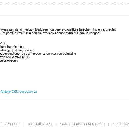
werp aan de achterkant biedt een nog betere dagelijkse bescherming en is precies
 Het geeft je vivo X100 een nieuwe look zonder extra bulk toe te voegen.
 X100
e bescherming toe
ntwerp op de achterkant
avegebied door de verhoogde randen van de behuizing
orten op uw vivo X100
toe te voegen
,
Andere GSM accessoires
TRENDYPHONE
|
KARLEBOVEJ 59
|
3400 HILLERØD, DENEMARKEN
|
SUPPORT@