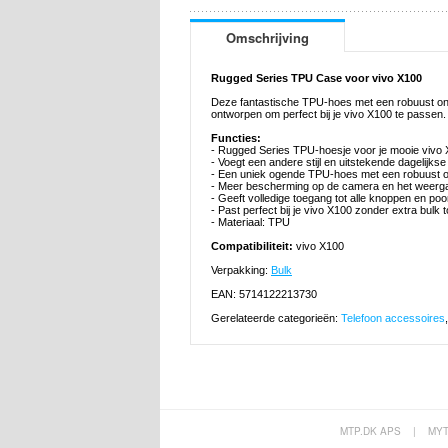
Omschrijving
Rugged Series TPU Case voor vivo X100
Deze fantastische TPU-hoes met een robuust ont
ontworpen om perfect bij je vivo X100 te passen.
Functies:
- Rugged Series TPU-hoesje voor je mooie vivo
- Voegt een andere stijl en uitstekende dagelijks
- Een uniek ogende TPU-hoes met een robuust o
- Meer bescherming op de camera en het weerg
- Geeft volledige toegang tot alle knoppen en po
- Past perfect bij je vivo X100 zonder extra bulk 
- Materiaal: TPU
Compatibiliteit:
vivo X100
Verpakking:
Bulk
EAN: 5714122213730
Gerelateerde categorieën:
Telefoon accessoires
MTP.DK APS
|
MY