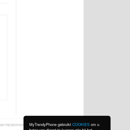
MyTrendyPhone gebruikt
COOKIES
om u
MYTRENDYPHONE.BE
beter van dienst te kunnen zijn bij het