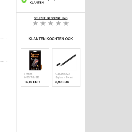
KLANTEN
SCHRIJF BEOORDELING
KLANTEN KOCHTEN OOK
iPhone
Capacitieve
6/6S/7/8/SE
Stylus - Zwart
(2020)/SE (
14,10 EUR
8,90 EUR